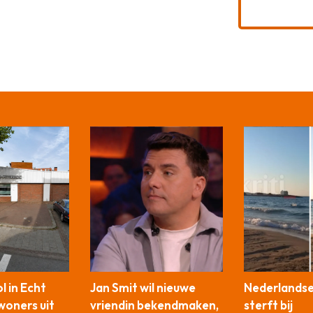
 in Echt
Jan Smit wil nieuwe
Nederlandse
woners uit
vriendin bekendmaken,
sterft bij