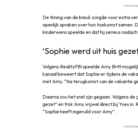
- Advertis
De timing van de breuk zorgde voor extra ve
openlijk spraken over hun toekomst samen. D
kinderwens speelde en dat hij serieus nadacht
‘Sophie werd uit huis gezet
Volgens RealityFBI speelde Amy Britt mogelij
kanaal beweert dat Sophie er tijdens de vak
met Amy. “Na terugkomst van de vakantie ging 
Daarna zou het snel zijn gegaan. Volgens de ge
gezet” en trok Amy vrijwel direct bij Yves in
“Sophie heeft ingeruild voor Amy”.
- Advertis