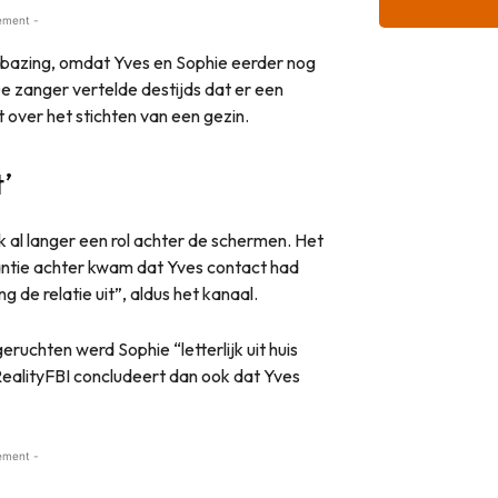
ement -
rbazing, omdat Yves en Sophie eerder nog
e zanger vertelde destijds dat er een
 over het stichten van een gezin.
’
k al langer een rol achter de schermen. Het
antie achter kwam dat Yves contact had
de relatie uit”, aldus het kanaal.
ruchten werd Sophie “letterlijk uit huis
. RealityFBI concludeert dan ook dat Yves
ement -