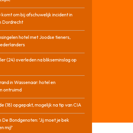
 komt om bij afschuwelijk incident in
n Dordrecht
singelen hotel met Joodse tieners,
Nederlanders
ler (24) overleden na blikseminslag op
rand in Wassenaar: hotel en
n ontruimd
de (18) opgepakt, mogelijk na tip van CIA
n De Bondgenoten: ‘Jij moet je bek
n mij!’