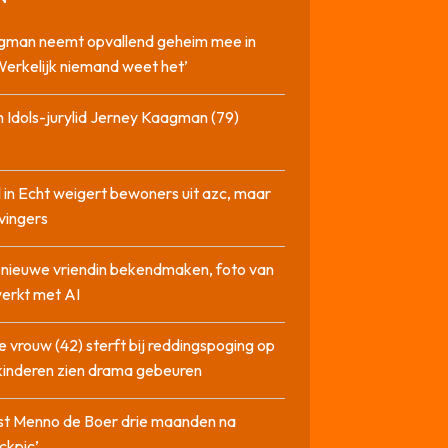
gman neemt opvallend geheim mee in
‘Werkelijk niemand weet het’
 Idols-jurylid Jerney Kaagman (79)
 in Echt weigert bewoners uit azc, maar
 vingers
l nieuwe vriendin bekendmaken, foto van
erkt met AI
 vrouw (42) sterft bij reddingspoging op
 kinderen zien drama gebeuren
st Menno de Boer drie maanden na
ckpic’