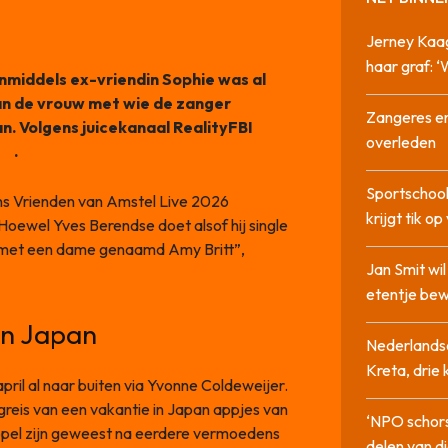
Jerney Kaa
haar graf: 
inmiddels ex-vriendin Sophie was al
van de vrouw met wie de zanger
Zangeres en
n. Volgens juicekanaal RealityFBI
overleden
tt
.
Sportschool
ens Vrienden van Amstel Live 2026
krijgt tik op
ewel Yves Berendse doet alsof hij single
ets met een dame genaamd Amy Britt”,
Jan Smit wi
etentje bew
in Japan
Nederlandse
Kreta, drie
ril al naar buiten via Yvonne Coldeweijer.
greis van een vakantie in Japan appjes van
‘NPO schor
ppel zijn geweest na eerdere vermoedens
delen van di