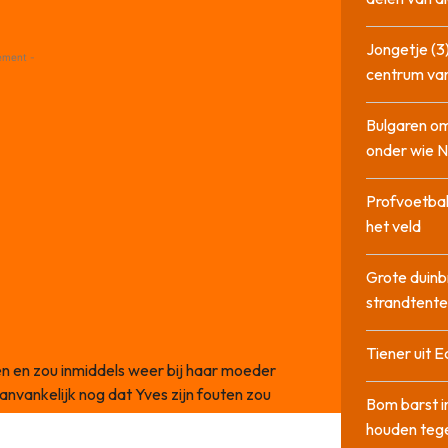
Jongetje (3)
ement -
centrum va
Bulgaren om
onder wie 
Profvoetbal
het veld
Grote duinb
strandtente
Tiener uit E
en en zou inmiddels weer bij haar moeder
nvankelijk nog dat Yves zijn fouten zou
Bom barst i
houden tege