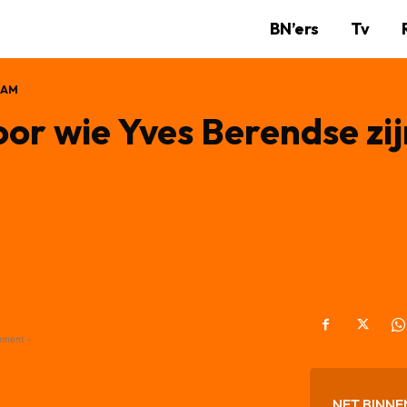
BN’ers
Tv
RAM
oor wie Yves Berendse zij
ement -
NET BINNE