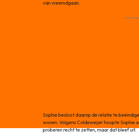
van vreemdgaan.
- Advertis
Sophie besloot daarop de relatie te beëindig
wonen. Volgens Coldeweijer hoopte Sophie aa
proberen recht te zetten, maar dat bleef uit.