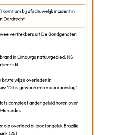
) komt om bij afschuwelijk incident in
n Dordrecht
 twee vertrekkers uit De Bondgenoten
1
 brand in Limburgs natuurgebied; NS
rkeer stil
 brute wijze overleden in
uis: ‘Dit is gewoon een moordaanslag’
plots compleet ander geluid horen over
t Mercedes
 die overleed bij bootongeluk Brazilië
sink (25)