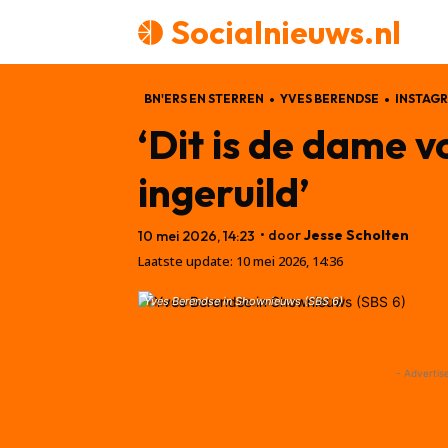
Socialnieuws.nl
BN'ERS EN STERREN
YVES BERENDSE
INSTAG
‘Dit is de dame v
ingeruild’
• door
Jesse Scholten
10 mei 2026, 14:23
Laatste update:
10 mei 2026, 14:36
Yves Berendse in Shownieuws (SBS 6)
- Advertis