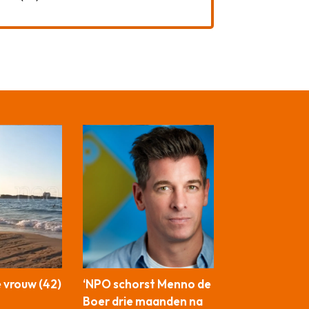
 vrouw (42)
‘NPO schorst Menno de
Boer drie maanden na