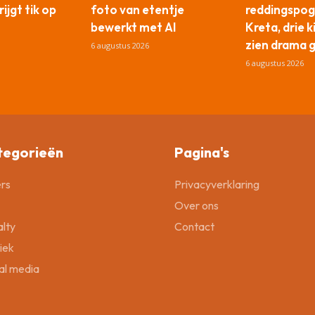
ijgt tik op
foto van etentje
reddingspog
bewerkt met AI
Kreta, drie 
zien drama 
6 augustus 2026
6 augustus 2026
tegorieën
Pagina's
rs
Privacyverklaring
Over ons
lty
Contact
tiek
al media