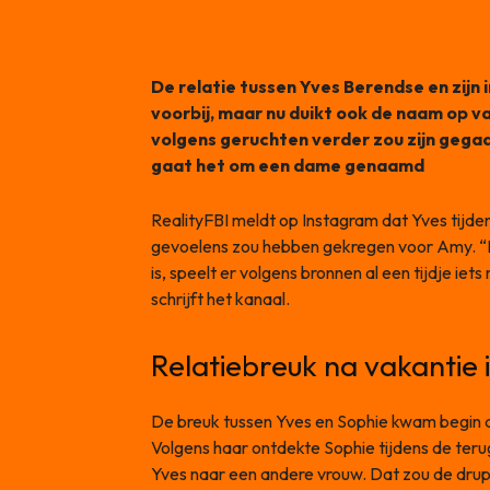
De relatie tussen Yves Berendse en zijn 
voorbij, maar nu duikt ook de naam op 
volgens geruchten verder zou zijn gegaa
gaat het om een dame genaamd
Amy Bri
RealityFBI meldt op Instagram dat Yves tijd
gevoelens zou hebben gekregen voor Amy. “Ho
is, speelt er volgens bronnen al een tijdje i
schrijft het kanaal.
Relatiebreuk na vakantie 
De breuk tussen Yves en Sophie kwam begin ap
Volgens haar ontdekte Sophie tijdens de teru
Yves naar een andere vrouw. Dat zou de dru