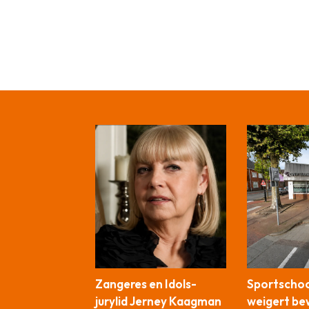
Zangeres en Idols-
Sportschool
jurylid Jerney Kaagman
weigert be