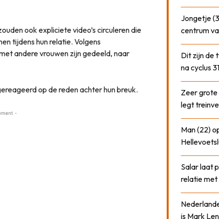
Jongetje (3
zouden ook expliciete video’s circuleren die
centrum va
 tijdens hun relatie. Volgens
met andere vrouwen zijn gedeeld, naar
Dit zijn de
na cyclus 3
 gereageerd op de reden achter hun breuk.
Zeer grote
legt treinve
ement -
Man (22) op
Hellevoetsl
Salar laat 
relatie me
Nederlander
is Mark Len