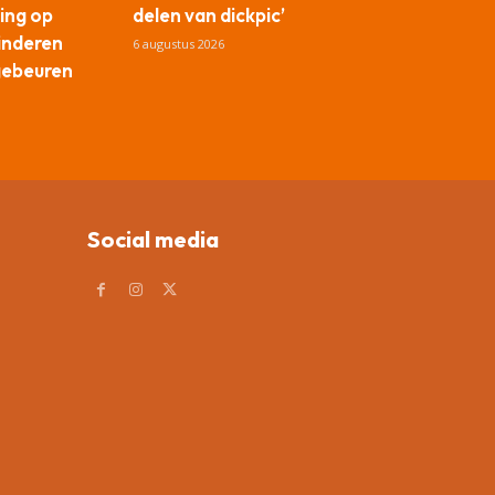
ing op
delen van dickpic’
kinderen
6 augustus 2026
gebeuren
Social media