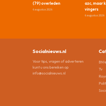
(79) overleden
azc, maar kr
vingers
6 augustus 2026
6 augustus 2026
Socialnieuws.nl
Ca
Voor tips, vragen of adverteren
BN’e
kunt u ons bereiken op
Tv
info@socialnieuws.nl
Roya
Poli
Soci