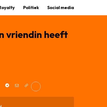
Royalty
Politiek
Social media
n vriendin heeft
N