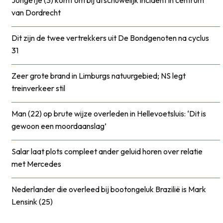
Jongetje (3) komt om bij afschuwelijk incident in centrum
van Dordrecht
Dit zijn de twee vertrekkers uit De Bondgenoten na cyclus
31
Zeer grote brand in Limburgs natuurgebied; NS legt
treinverkeer stil
Man (22) op brute wijze overleden in Hellevoetsluis: ‘Dit is
gewoon een moordaanslag’
Salar laat plots compleet ander geluid horen over relatie
met Mercedes
Nederlander die overleed bij bootongeluk Brazilië is Mark
Lensink (25)