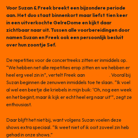
Voor Suzan & Freek breekt een bijzondere periode
aan. Het duo staat binnenkort maar liefst tien keer
in een uitverkochte GelreDome en kijkt daar
zichtbaar naar uit. Tussen alle voorbereidingen door
namen Suzan en Freek ook een persoonlijk besluit
over hun zoontje Sef.
De repetities voor de concertreeks zitten er inmiddels op.
“We hebben net alle repetities erop zitten en we hebben er
heel erg veel zin in”, vertelt Freek aan
Kek Mama
. Vooral bij
Suzan beginnen de zenuwen inmiddels toe te slaan. “Ik voel
al wel een beetje die kriebels in mijn buik: ‘Oh, nog een week
en het begint, maar ik kijk er echt heel erg naar uit’”, zegt ze
enthousiast.
Daar blijft het niet bij, want volgens Suzan voelen deze
shows extra speciaal. “Ik weet niet of ik ooit zoveel zin heb
gehad in onze shows.”