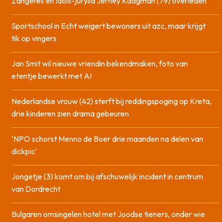
Zangeres en Idols-jurylid Jerney Kaagman (79) overleden
Sportschool in Echt weigert bewoners uit azc, maar krijgt
tik op vingers
Jan Smit wil nieuwe vriendin bekendmaken, foto van
etentje bewerkt met AI
Nederlandse vrouw (42) sterft bij reddingspoging op Kreta,
drie kinderen zien drama gebeuren
‘NPO schorst Menno de Boer drie maanden na delen van
dickpic’
Jongetje (3) komt om bij afschuwelijk incident in centrum
van Dordrecht
Bulgaren omsingelen hotel met Joodse tieners, onder wie