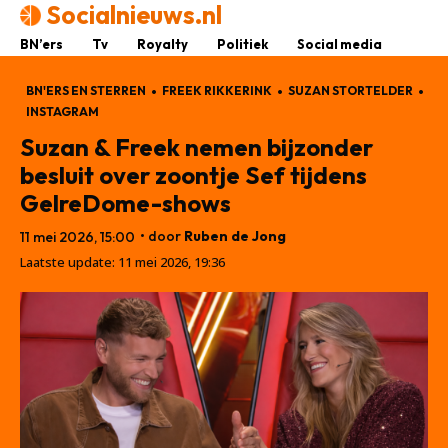
Socialnieuws.nl
BN’ers
Tv
Royalty
Politiek
Social media
BN'ERS EN STERREN
FREEK RIKKERINK
SUZAN STORTELDER
INSTAGRAM
Suzan & Freek nemen bijzonder
besluit over zoontje Sef tijdens
GelreDome-shows
• door
Ruben de Jong
11 mei 2026, 15:00
Laatste update:
11 mei 2026, 19:36