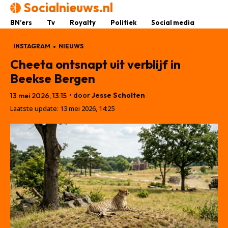
Socialnieuws.nl
BN’ers
Tv
Royalty
Politiek
Social media
INSTAGRAM
NIEUWS
Cheeta ontsnapt uit verblijf in
Beekse Bergen
• door
Jesse Scholten
13 mei 2026, 13:15
Laatste update:
13 mei 2026, 14:25