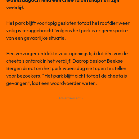
woensdagochtend een cheeta ontsnapt uit zijn
verblijf.
Het park blijft voorlopig gesloten totdat het roofdier weer
veilig is teruggebracht. Volgens het park is er geen sprake
van een gevaarlijke situatie.
Een verzorger ontdekte voor openingstijd dat één van de
cheeta’s ontbrak in het verblijf. Daarop besloot Beekse
Bergen direct om het park woensdag niet open te stellen
voor bezoekers. “Het park blijft dicht totdat de cheeta is
gevangen”, laat een woordvoerder weten.
- Advertisement -