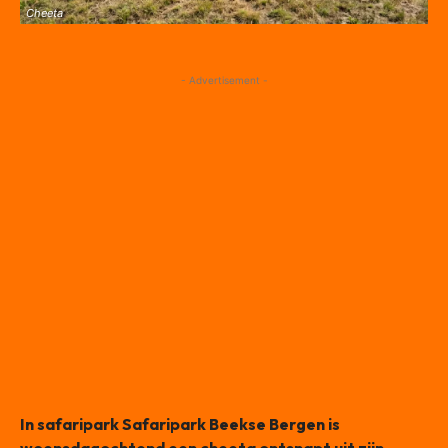
Cheeta
- Advertisement -
In safaripark Safaripark Beekse Bergen is