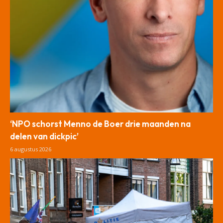
‘NPO schorst Menno de Boer drie maanden na
delen van dickpic’
6 augustus 2026