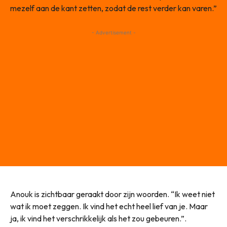
mezelf aan de kant zetten, zodat de rest verder kan varen.”
- Advertisement -
Anouk is zichtbaar geraakt door zijn woorden. “Ik weet niet
wat ik moet zeggen. Ik vind het echt heel lief van je. Maar
ja, ik vind het verschrikkelijk als het zou gebeuren.”.