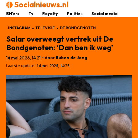
Socialnieuws.nl
BN’ers
Tv
Royalty
Politiek
Social media
INSTAGRAM
TELEVISIE
DE BONDGENOTEN
Salar overweegt vertrek uit De
Bondgenoten: ‘Dan ben ik weg’
• door
Ruben de Jong
14 mei 2026, 14:21
Laatste update:
14 mei 2026, 14:35