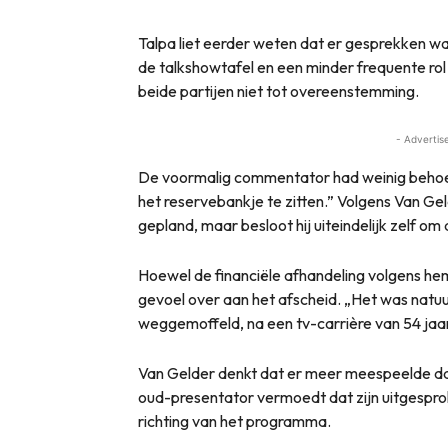
Talpa liet eerder weten dat er gesprekken wa
de talkshowtafel en een minder frequente rol
beide partijen niet tot overeenstemming.
- Advertis
De voormalig commentator had weinig behoeft
het reservebankje te zitten.” Volgens Van G
gepland, maar besloot hij uiteindelijk zelf o
Hoewel de financiële afhandeling volgens hem
gevoel over aan het afscheid. „Het was natuur
weggemoffeld, na een tv-carrière van 54 jaar
Van Gelder denkt dat er meer meespeelde dan
oud-presentator vermoedt dat zijn uitgespro
richting van het programma.