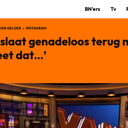
BN’ers
Tv
VAN GELDER
INSTAGRAM
slaat genadeloos terug 
eet dat…’