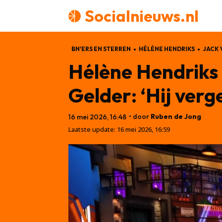
Socialnieuws.nl
BN'ERS EN STERREN
HÉLÈNE HENDRIKS
JACK 
Hélène Hendriks 
Gelder: ‘Hij verg
• door
Ruben de Jong
16 mei 2026, 16:48
Laatste update:
16 mei 2026, 16:59