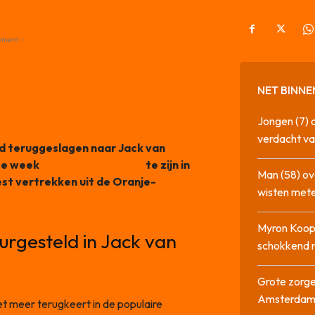
ement -
NET BINNE
Jongen (7) 
verdacht va
d teruggeslagen naar Jack van
ze week
diep teleurgesteld
te zijn in
Man (58) ov
st vertrekken uit de Oranje-
wisten mete
Myron Koops
urgesteld in Jack van
schokkend 
Grote zorge
Amsterda
et meer terugkeert in de populaire