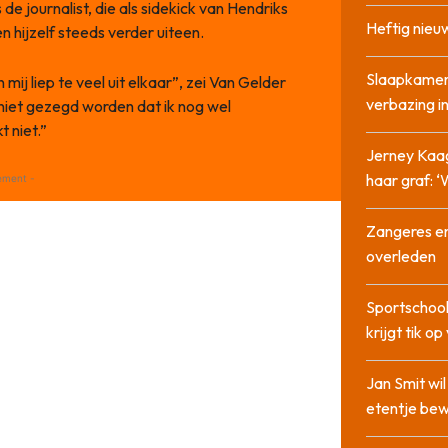
 journalist, die als sidekick van Hendriks
Heftig nieu
n hijzelf steeds verder uiteen.
Slaapkamer
ij liep te veel uit elkaar”, zei Van Gelder
verbazing 
niet gezegd worden dat ik nog wel
 niet.”
Jerney Kaa
haar graf: 
ement -
Zangeres en
overleden
Sportschool
krijgt tik op
Jan Smit wi
etentje bew