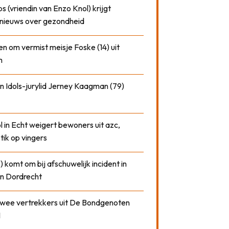
 (vriendin van Enzo Knol) krijgt
nieuws over gezondheid
n om vermist meisje Foske (14) uit
m
n Idols-jurylid Jerney Kaagman (79)
 in Echt weigert bewoners uit azc,
 tik op vingers
) komt om bij afschuwelijk incident in
n Dordrecht
 twee vertrekkers uit De Bondgenoten
1