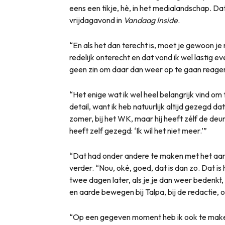
eens een tikje, hè, in het medialandschap. Da
vrijdagavond in
Vandaag Inside
.
“En als het dan terecht is, moet je gewoon je 
redelijk onterecht en dat vond ik wel lastig ev
geen zin om daar dan weer op te gaan reage
“Het enige wat ik wel heel belangrijk vind om 
detail, want ik heb natuurlijk altijd gezegd dat
zomer, bij het WK, maar hij heeft zélf de deu
heeft zelf gezegd: ‘Ik wil het niet meer.’”
“Dat had onder andere te maken met het aant
verder. “Nou, oké, goed, dat is dan zo. Dat is 
twee dagen later, als je je dan weer bedenkt,
en aarde bewegen bij Talpa, bij de redactie, 
“Op een gegeven moment heb ik ook te maken