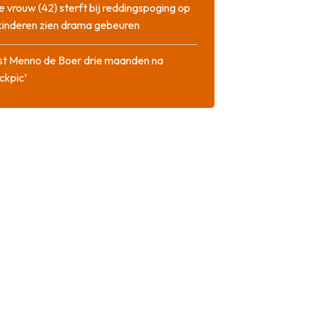
 vrouw (42) sterft bij reddingspoging op
 kinderen zien drama gebeuren
st Menno de Boer drie maanden na
ckpic’