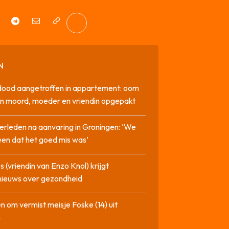
N
dood aangetroffen in appartement: oom
n moord, moeder en vriendin opgepakt
erleden na aanvaring in Groningen: ‘We
en dat het goed mis was’
 (vriendin van Enzo Knol) krijgt
nieuws over gezondheid
n om vermist meisje Foske (14) uit
m