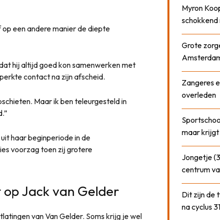
Myron Koops
schokkend 
f op een andere manier de diepte
Grote zorge
Amsterda
dat hij altijd goed kon samenwerken met
eperkte contact na zijn afscheid.
Zangeres e
overleden
schieten. Maar ik ben teleurgesteld in
d.”
Sportschool
maar krijgt
 uit haar beginperiode in de
ies voorzag toen zij grotere
Jongetje (3
centrum va
 op Jack van Gelder
Dit zijn de
na cyclus 3
latingen van Van Gelder. Soms krijg je wel