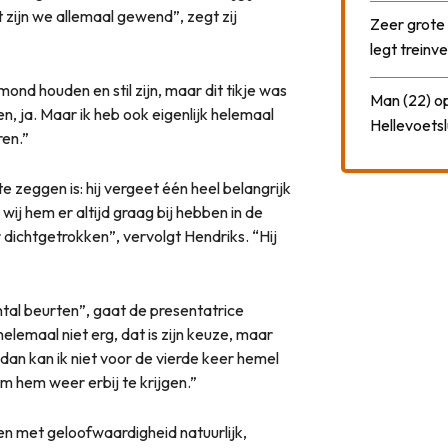
t zijn we allemaal gewend”, zegt zij
Zeer grote
legt treinve
mond houden en stil zijn, maar dit tikje was
Man (22) op
en, ja. Maar ik heb ook eigenlijk helemaal
Hellevoetsl
ren.”
te zeggen is: hij vergeet één heel belangrijk
 wij hem er altijd graag bij hebben in de
r dichtgetrokken”, vervolgt Hendriks. “Hij
al beurten”, gaat de presentatrice
helemaal niet erg, dat is zijn keuze, maar
 dan kan ik niet voor de vierde keer hemel
om hem weer erbij te krijgen.”
 met geloofwaardigheid natuurlijk,