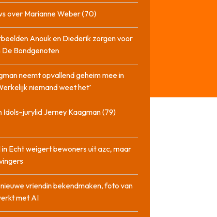
ws over Marianne Weber (70)
beelden Anouk en Diederik zorgen voor
in De Bondgenoten
gman neemt opvallend geheim mee in
‘Werkelijk niemand weet het’
 Idols-jurylid Jerney Kaagman (79)
 in Echt weigert bewoners uit azc, maar
 vingers
l nieuwe vriendin bekendmaken, foto van
erkt met AI