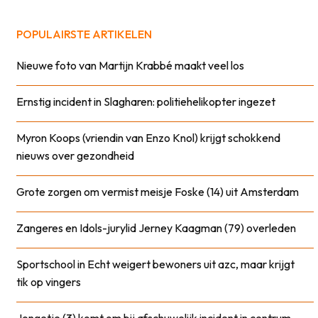
POPULAIRSTE ARTIKELEN
Nieuwe foto van Martijn Krabbé maakt veel los
Ernstig incident in Slagharen: politiehelikopter ingezet
Myron Koops (vriendin van Enzo Knol) krijgt schokkend
nieuws over gezondheid
Grote zorgen om vermist meisje Foske (14) uit Amsterdam
Zangeres en Idols-jurylid Jerney Kaagman (79) overleden
Sportschool in Echt weigert bewoners uit azc, maar krijgt
tik op vingers
Jongetje (3) komt om bij afschuwelijk incident in centrum