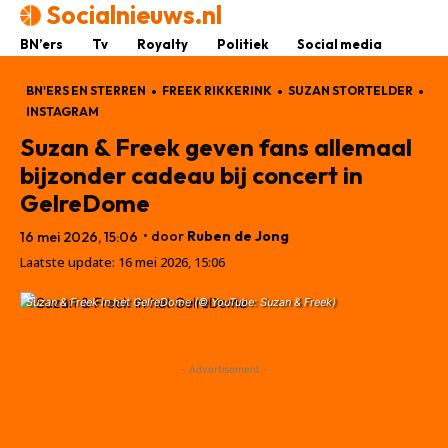
Socialnieuws.nl
BN’ers
Tv
Royalty
Politiek
Social media
BN'ERS EN STERREN
FREEK RIKKERINK
SUZAN STORTELDER
INSTAGRAM
Suzan & Freek geven fans allemaal
bijzonder cadeau bij concert in
GelreDome
• door
Ruben de Jong
16 mei 2026, 15:06
Laatste update:
16 mei 2026, 15:06
Suzan & Freek in het GelreDome (© YouTube: Suzan & Freek)
- Advertisement -