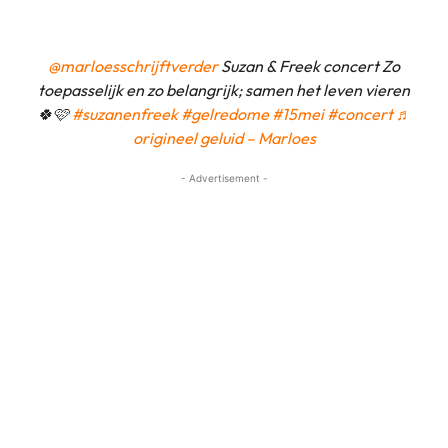
@marloesschrijftverder
Suzan & Freek concert Zo
toepasselijk en zo belangrijk; samen het leven vieren
🍀🩷
#suzanenfreek
#gelredome
#15mei
#concert
♬
origineel geluid – Marloes
- Advertisement -