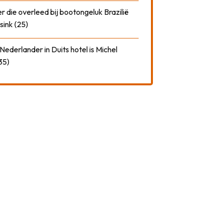
 die overleed bij bootongeluk Brazilië
sink (25)
ederlander in Duits hotel is Michel
35)