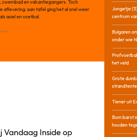
d, zwembad en vakantiegangers. Toch
Jongetje (3)
 aflevering: aan tafel ging het al snel weer
centrum va
s asiel en voetbal.
Bulgaren om
ement -
onder wie 
Profvoetbal
het veld
Grote duinb
strandtente
Tiener uit E
Bom barst i
houden tege
bij Vandaag Inside op