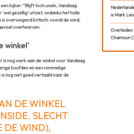
 een kijker: “Blijft toch uniek, Vandaag
Nederlander
‘wel gezellig’ uitziet, ondanks het holle
is Mark Len
 is overwegend kritisch: vooral de wind,
gevoel overheersen.
Overleden N
Chamoun (
 winkel’
“Er is nog werk aan de winkel voor Vandaag
eterige hoofden en een rommelige
 is nog niet goed vertaald naar de
AAN DE WINKEL
NSIDE
. SLECHT
 DE WIND),