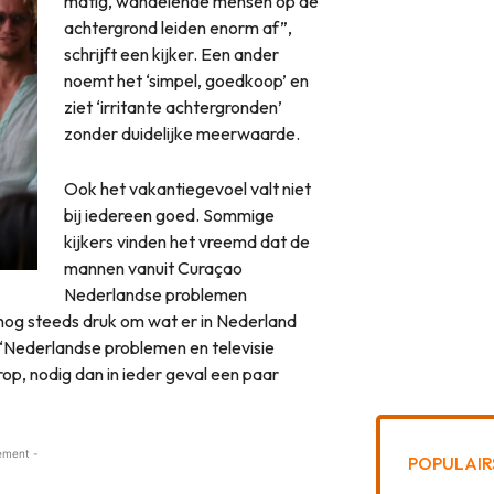
matig, wandelende mensen op de
achtergrond leiden enorm af”,
schrijft een kijker. Een ander
noemt het ‘simpel, goedkoop’ en
ziet ‘irritante achtergronden’
zonder duidelijke meerwaarde.
Ook het vakantiegevoel valt niet
bij iedereen goed. Sommige
kijkers vinden het vreemd dat de
mannen vanuit Curaçao
Nederlandse problemen
nog steeds druk om wat er in Nederland
: “Nederlandse problemen en televisie
p, nodig dan in ieder geval een paar
ement -
POPULAIR