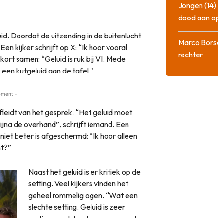
Jongen (14) 
dood aan o
id. Doordat de uitzending in de buitenlucht
Marco Bors
en kijker schrijft op X: “Ik hoor vooral
rechter
 kort samen: “Geluid is ruk bij VI. Mede
 een kutgeluid aan de tafel.”
ement -
fleidt van het gesprek. “Het geluid moet
ijna de overhand”, schrijft iemand. Een
iet beter is afgeschermd: “Ik hoor alleen
nt?”
Naast het geluid is er kritiek op de
setting. Veel kijkers vinden het
geheel rommelig ogen. “Wat een
slechte setting. Geluid is zeer