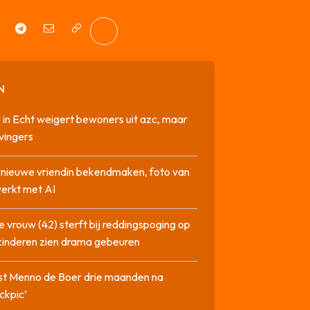
N
 in Echt weigert bewoners uit azc, maar
 vingers
l nieuwe vriendin bekendmaken, foto van
erkt met AI
 vrouw (42) sterft bij reddingspoging op
 kinderen zien drama gebeuren
st Menno de Boer drie maanden na
ckpic’