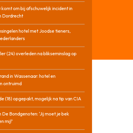
 komt om bij afschuwelijk incident in
n Dordrecht
singelen hotel met Joodse tieners,
Nederlanders
ler (24) overleden na blikseminslag op
rand in Wassenaar: hotel en
n ontruimd
de (18) opgepakt, mogelijk na tip van CIA
n De Bondgenoten: ‘Jij moet je bek
n mij!’