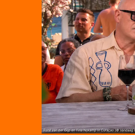
René van der Gijp en Tina Nijkamp in Curaçao (© Vandaag 