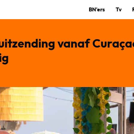
BN’ers
Tv
uitzending vanaf Curaça
ig