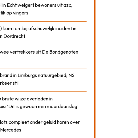
 in Echt weigert bewoners uit azc,
 tik op vingers
) komt om bij afschuwelijk incident in
n Dordrecht
 twee vertrekkers uit De Bondgenoten
1
 brand in Limburgs natuurgebied; NS
rkeer stil
 brute wijze overleden in
uis: ‘Dit is gewoon een moordaanslag’
plots compleet ander geluid horen over
t Mercedes