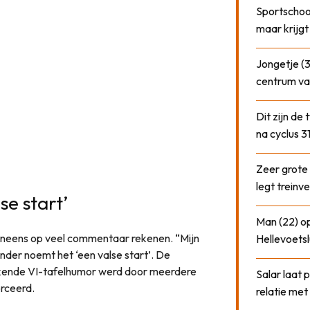
Sportschool
maar krijgt
Jongetje (3
centrum va
Dit zijn de
na cyclus 3
Zeer grote
legt treinve
e start’
Man (22) op
neens op veel commentaar rekenen. “Mijn
Hellevoetsl
nder noemt het ‘een valse start’. De
bekende VI-tafelhumor werd door meerdere
Salar laat 
orceerd.
relatie me