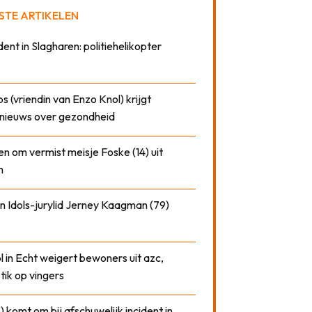
STE ARTIKELEN
dent in Slagharen: politiehelikopter
 (vriendin van Enzo Knol) krijgt
nieuws over gezondheid
n om vermist meisje Foske (14) uit
m
n Idols-jurylid Jerney Kaagman (79)
 in Echt weigert bewoners uit azc,
 tik op vingers
) komt om bij afschuwelijk incident in