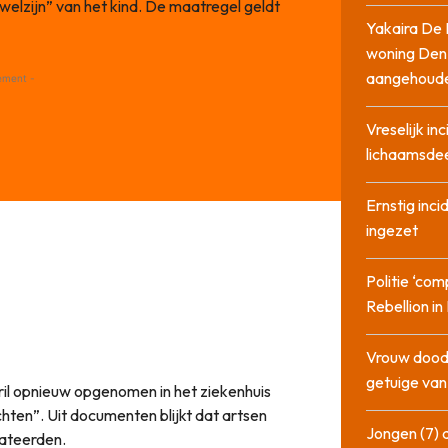
welzijn” van het kind. De maatregel geldt
Yakaira De 
woning Den
aangehoud
ement -
Vreselijk in
lichaamsdee
Ernstig inci
ingezet
Politie ‘com
Rebellion i
Vrouw dood
getuige va
ril opnieuw opgenomen in het ziekenhuis
hten”. Uit documenten blijkt dat artsen
Jongen (7) 
tateerden.