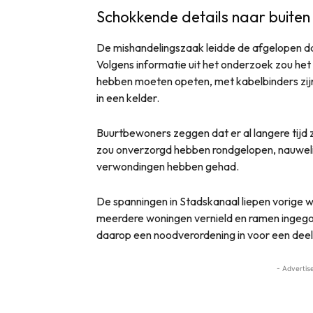
Schokkende details naar buite
De mishandelingszaak leidde de afgelopen da
Volgens informatie uit het onderzoek zou het
hebben moeten opeten, met kabelbinders zij
in een kelder.
Buurtbewoners zeggen dat er al langere tijd 
zou onverzorgd hebben rondgelopen, nauwelij
verwondingen hebben gehad.
De spanningen in Stadskanaal liepen vorige w
meerdere woningen vernield en ramen ingego
daarop een noodverordening in voor een deel 
- Advertis