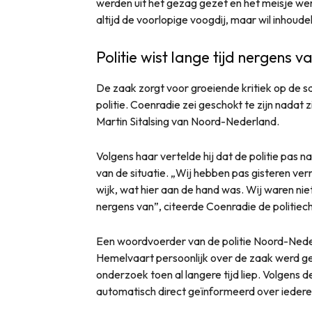
werden uit het gezag gezet en het meisje wer
altijd de voorlopige voogdij, maar wil inhoudel
Politie wist lange tijd nergens v
De zaak zorgt voor groeiende kritiek op de s
politie. Coenradie zei geschokt te zijn nadat
Martin Sitalsing van Noord-Nederland.
Volgens haar vertelde hij dat de politie pas n
van de situatie. „Wij hebben pas gisteren ver
wijk, wat hier aan de hand was. Wij waren ni
nergens van”, citeerde Coenradie de politiech
Een woordvoerder van de politie Noord-Neder
Hemelvaart persoonlijk over de zaak werd geï
onderzoek toen al langere tijd liep. Volgens de
automatisch direct geïnformeerd over iedere 