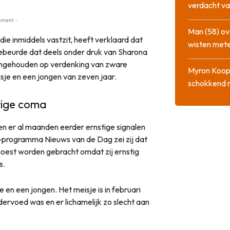
verdacht va
ement -
Man (58) ov
ie inmiddels vastzit, heeft verklaard dat
wisten mete
gebeurde dat deels onder druk van Sharona
ngehouden op verdenking van zware
Myron Koops
sje en een jongen van zeven jaar.
schokkend 
atige coma
n er al maanden eerder ernstige signalen
S6-programma Nieuws van de Dag zei zij dat
 moest worden gebracht omdat zij ernstig
s.
isje en een jongen. Het meisje is in februari
ervoed was en er lichamelijk zo slecht aan