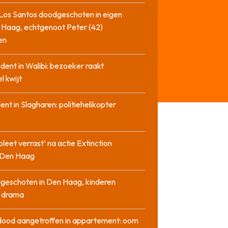
Los Santos doodgeschoten in eigen
 Haag, echtgenoot Peter (42)
en
cident in Walibi: bezoeker raakt
l kwijt
dent in Slagharen: politiehelikopter
pleet verrast’ na actie Extinction
n Den Haag
geschoten in Den Haag, kinderen
n drama
dood aangetroffen in appartement: oom