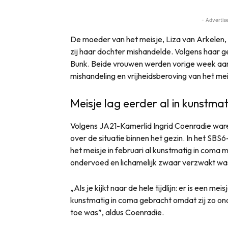
- Advertis
De moeder van het meisje, Liza van Arkelen, d
zij haar dochter mishandelde. Volgens haar 
Bunk. Beide vrouwen werden vorige week aa
mishandeling en vrijheidsberoving van het mei
Meisje lag eerder al in kunstm
Volgens JA21-Kamerlid Ingrid Coenradie ware
over de situatie binnen het gezin. In het SB
het meisje in februari al kunstmatig in coma
ondervoed en lichamelijk zwaar verzwakt wa
„Als je kijkt naar de hele tijdlijn: er is een me
kunstmatig in coma gebracht omdat zij zo ond
toe was”, aldus Coenradie.