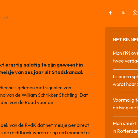
ement -
NET BINNE
Man (19) ove
twee verda
kt ernstig nalatig te zijn geweest in
eisje van zes jaar uit Stadskanaal.
Lisandra sp
wordt haar 
ziekenhuis gelegen met signalen van
tond van de William Schrikker Stichting. Dat
Voormalig t
orden van de Raad voor de
botsing me
Man steekt 
zoek van de RvdK dat het meisje per direct
in Rotterda
ns de rechtbank waren er op dat moment al