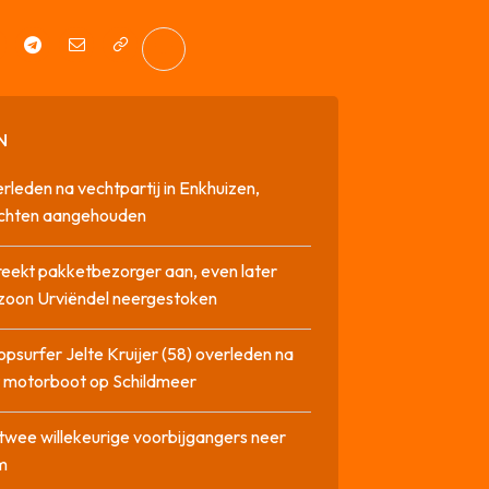
N
rleden na vechtpartij in Enkhuizen,
chten aangehouden
reekt pakketbezorger aan, even later
zoon Urviëndel neergestoken
opsurfer Jelte Kruijer (58) overleden na
t motorboot op Schildmeer
twee willekeurige voorbijgangers neer
m