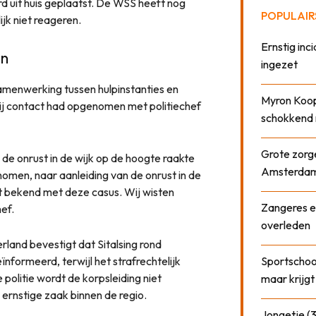
d uit huis geplaatst. De WSS heeft nog
POPULAIR
ijk niet reageren.
Ernstig inci
an
ingezet
amenwerking tussen hulpinstanties en
Myron Koops
 zij contact had opgenomen met politiechef
schokkend 
Grote zorge
a de onrust in de wijk op de hoogte raakte
Amsterda
nomen, naar aanleiding van de onrust in de
et bekend met deze casus. Wij wisten
Zangeres e
ef.
overleden
land bevestigt dat Sitalsing rond
nformeerd, terwijl het strafrechtelijk
Sportschool
 politie wordt de korpsleiding niet
maar krijgt
ernstige zaak binnen de regio.
Jongetje (3