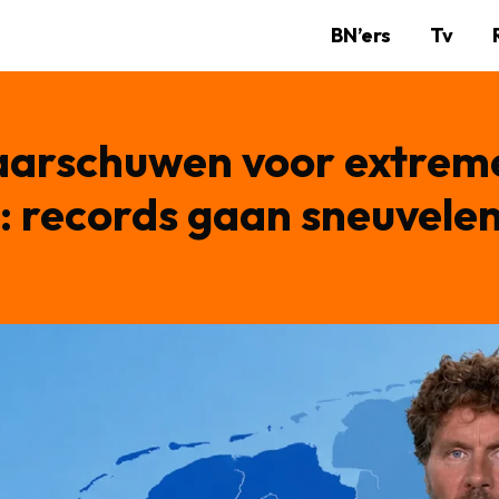
BN’ers
Tv
aarschuwen voor extrem
 records gaan sneuvele