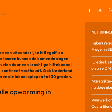
ement -
NET BINNE
Kijkers rea
Froger in 
een uitzonderlijke hittegolf, zo
e landen kunnen de komende dagen
‘Diederik s
elen door een krachtige hittekoepel
bizarre DM 
et continent vasthoudt. Ook Nederland
en die lokaal oplopen tot 30 graden.
Massaal ged
na dodelijke
elle opwarming in
Vuurwerkdra
Costa Blan