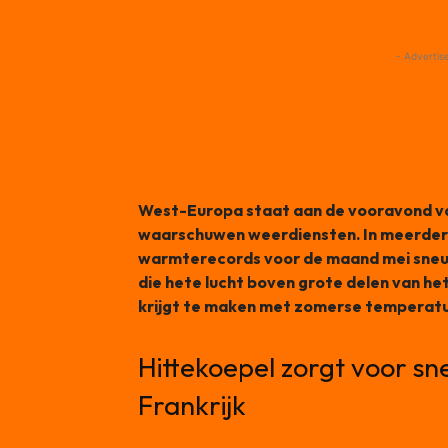
- Advertis
West-Europa staat aan de vooravond van 
waarschuwen weerdiensten. In meerder
warmterecords voor de maand mei sneuv
die hete lucht boven grote delen van h
krijgt te maken met zomerse temperatur
Hittekoepel zorgt voor sn
Frankrijk