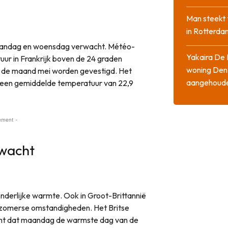
Man steekt 
in Rotterda
aandag en woensdag verwacht. Météo-
Yakaira De 
ur in Frankrijk boven de 24 graden
woning Den
r de maand mei worden gevestigd. Het
aangehoud
n een gemiddelde temperatuur van 22,9
ement -
rwacht
zonderlijke warmte. Ook in Groot-Brittannië
 zomerse omstandigheden. Het Britse
cht dat maandag de warmste dag van de