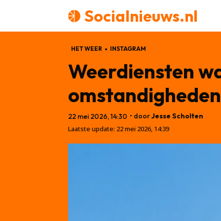
Socialnieuws.nl
HET WEER
INSTAGRAM
Weerdiensten w
omstandigheden:
• door
Jesse Scholten
22 mei 2026, 14:30
Laatste update:
22 mei 2026, 14:39