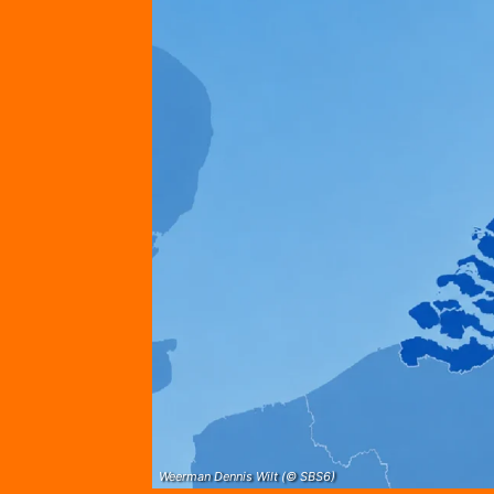
Weerman Dennis Wilt (© SBS6)