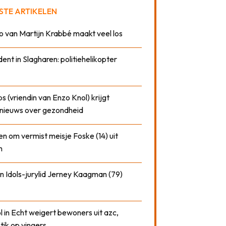
STE ARTIKELEN
o van Martijn Krabbé maakt veel los
dent in Slagharen: politiehelikopter
 (vriendin van Enzo Knol) krijgt
nieuws over gezondheid
n om vermist meisje Foske (14) uit
m
n Idols-jurylid Jerney Kaagman (79)
 in Echt weigert bewoners uit azc,
 tik op vingers