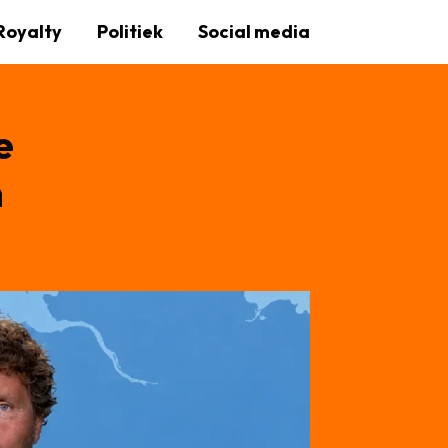
Royalty
Politiek
Social media
e
n