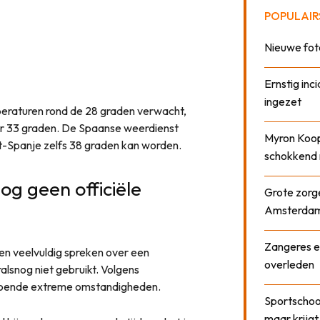
POPULAIR
Nieuwe fot
Ernstig inci
ingezet
eraturen rond de 28 graden verwacht,
eer 33 graden. De Spaanse weerdienst
Myron Koops
-Spanje zelfs 38 graden kan worden.
schokkend 
g geen officiële
Grote zorge
Amsterda
Zangeres e
n veelvuldig spreken over een
overleden
alsnog niet gebruikt. Volgens
doende extreme omstandigheden.
Sportschool
maar krijgt