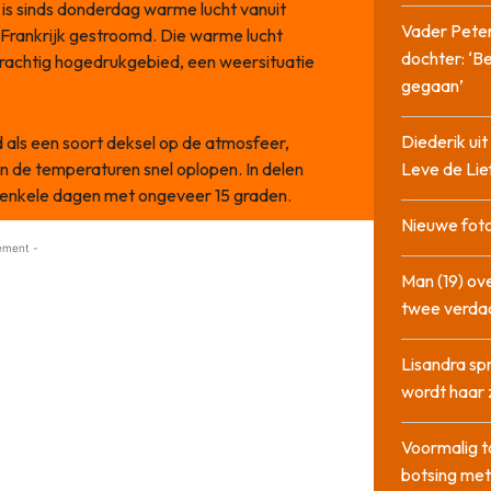
is sinds donderdag warme lucht vanuit
Vader Peter
g Frankrijk gestroomd. Die warme lucht
dochter: ‘Be
achtig hogedrukgebied, een weersituatie
gegaan’
Diederik u
 als een soort deksel op de atmosfeer,
 de temperaturen snel oplopen. In delen
Leve de Lie
n enkele dagen met ongeveer 15 graden.
Nieuwe foto
ement -
Man (19) ove
twee verda
Lisandra sp
wordt haar 
Voormalig t
botsing me