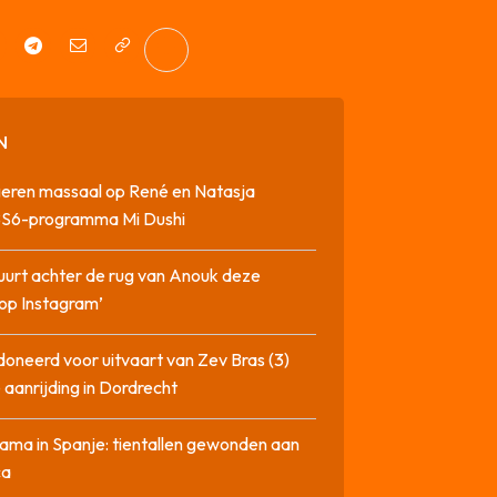
N
geren massaal op René en Natasja
SBS6-programma Mi Dushi
tuurt achter de rug van Anouk deze
op Instagram’
oneerd voor uitvaart van Zev Bras (3)
 aanrijding in Dordrecht
ma in Spanje: tientallen gewonden aan
ca