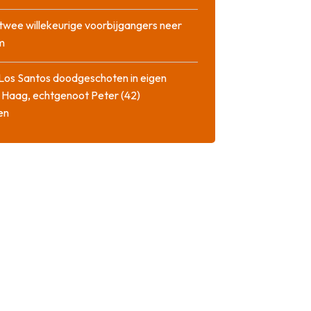
twee willekeurige voorbijgangers neer
m
Los Santos doodgeschoten in eigen
 Haag, echtgenoot Peter (42)
en