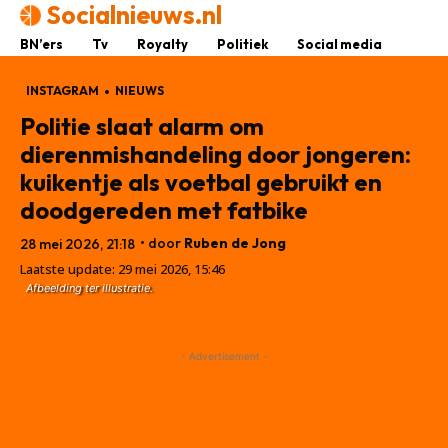
Socialnieuws.nl
BN’ers
Tv
Royalty
Politiek
Social media
INSTAGRAM
NIEUWS
Politie slaat alarm om
dierenmishandeling door jongeren:
kuikentje als voetbal gebruikt en
doodgereden met fatbike
• door
Ruben de Jong
28 mei 2026, 21:18
Laatste update:
29 mei 2026, 15:46
Afbeelding ter illustratie.
- Advertisement -