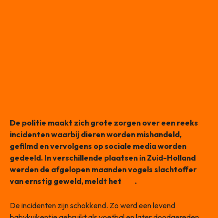
De politie maakt zich grote zorgen over een reeks
incidenten waarbij dieren worden mishandeld,
gefilmd en vervolgens op sociale media worden
gedeeld. In verschillende plaatsen in Zuid-Holland
werden de afgelopen maanden vogels slachtoffer
van ernstig geweld, meldt het
AD
.
De incidenten zijn schokkend. Zo werd een levend
babykuikentje gebruikt als voetbal en later doodgereden