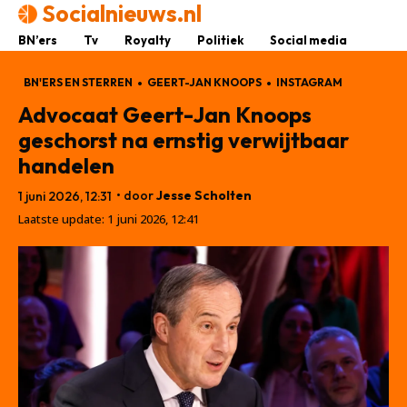
Socialnieuws.nl
BN’ers
Tv
Royalty
Politiek
Social media
BN'ERS EN STERREN
GEERT-JAN KNOOPS
INSTAGRAM
Advocaat Geert-Jan Knoops
geschorst na ernstig verwijtbaar
handelen
• door
Jesse Scholten
1 juni 2026, 12:31
Laatste update:
1 juni 2026, 12:41