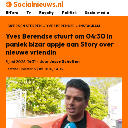
Socialnieuws.nl
BN’ers
Tv
Royalty
Politiek
Social media
BN'ERS EN STERREN
YVES BERENDSE
INSTAGRAM
Yves Berendse stuurt om 04:30 in
paniek bizar appje aan Story over
nieuwe vriendin
• door
Jesse Scholten
5 juni 2026, 14:31
Laatste update:
5 juni 2026, 14:36