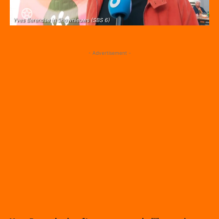
Yves Berendse in Shownieuws (SBS 6)
- Advertisement -