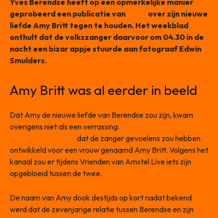
Yves Berendse heeft op een opmerkelijke manier
geprobeerd een publicatie van
Story
over zijn nieuwe
liefde Amy Britt tegen te houden. Het weekblad
onthult dat de volkszanger daarvoor om 04.30 in de
nacht een bizar appje stuurde aan fotograaf Edwin
Smulders.
Amy Britt was al eerder in beeld
Dat Amy de nieuwe liefde van Berendse zou zijn, kwam
overigens niet als een verrassing.
Juicekanaal RealityFBI
meldde al op 10 mei
dat de zanger gevoelens zou hebben
ontwikkeld voor een vrouw genaamd Amy Britt. Volgens het
kanaal zou er tijdens Vrienden van Amstel Live iets zijn
opgebloeid tussen de twee.
De naam van Amy dook destijds op kort nadat bekend
werd dat de zevenjarige relatie tussen Berendse en zijn