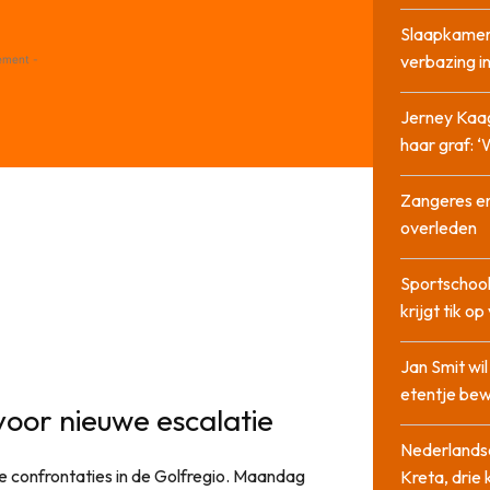
Slaapkamer
verbazing 
ement -
Jerney Kaa
haar graf: 
Zangeres en
overleden
Sportschool
krijgt tik op
Jan Smit wi
etentje bew
oor nieuwe escalatie
Nederlandse
re confrontaties in de Golfregio. Maandag
Kreta, drie