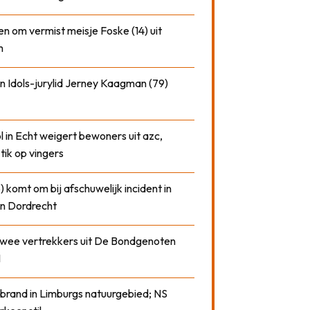
n om vermist meisje Foske (14) uit
m
n Idols-jurylid Jerney Kaagman (79)
 in Echt weigert bewoners uit azc,
 tik op vingers
) komt om bij afschuwelijk incident in
n Dordrecht
 twee vertrekkers uit De Bondgenoten
1
 brand in Limburgs natuurgebied; NS