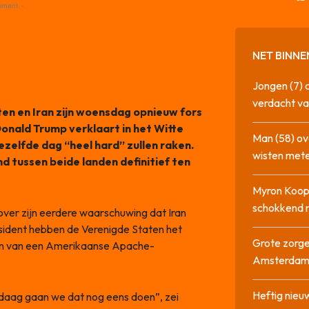
ement -
NET BINNE
Jongen (7) 
verdacht va
en en Iran zijn woensdag opnieuw fors
nald Trump verklaart in het Witte
Man (58) ov
ezelfde dag “heel hard” zullen raken.
wisten mete
nd tussen beide landen definitief ten
Myron Koops
schokkend 
over zijn eerdere waarschuwing dat Iran
esident hebben de Verenigde Staten het
Grote zorge
alen van een Amerikaanse Apache-
Amsterda
.
Heftig nieu
daag gaan we dat nog eens doen”, zei