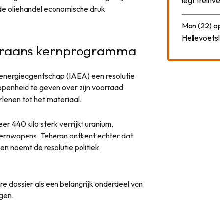
legt treinve
a de oliehandel economische druk
Man (22) op
Hellevoetsl
 Iraans kernprogramma
energieagentschap (IAEA) een resolutie
penheid te geven over zijn voorraad
rlenen tot het materiaal.
er 440 kilo sterk verrijkt uranium,
ernwapens. Teheran ontkent echter dat
n noemt de resolutie politiek
e dossier als een belangrijk onderdeel van
gen.