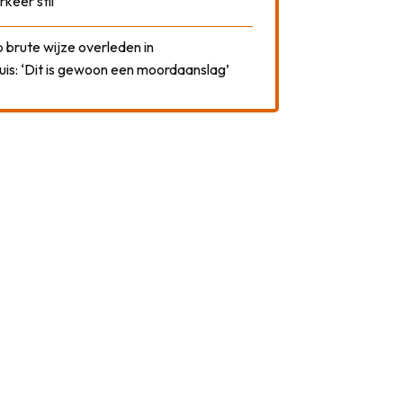
rkeer stil
 brute wijze overleden in
uis: ‘Dit is gewoon een moordaanslag’