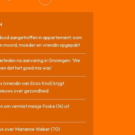
N
dood aangetroffen in appartement: oom
n moord, moeder en vriendin opgepakt
erleden na aanvaring in Groningen: ‘We
en dat het goed mis was’
 (vriendin van Enzo Knol) krijgt
nieuws over gezondheid
n om vermist meisje Foske (14) uit
m
ws over Marianne Weber (70)