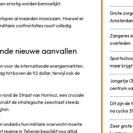
en ernstig worden bemoeilijkt.
Grote zorge
erlopen al maanden moeizaam. Hoewel er
Amsterda
militaire confrontaties nooit volledig
Zangeres e
overleden
gende nieuwe aanvallen
Sportschool
maar krijgt
en voor de internationale energiemarkten.
g tot boven de 92 dollar, terwijl ook de
Jongetje (3
centrum va
n rond de Straat van Hormuz, een cruciale
bruikt de strategische zeestraat steeds
Dit zijn de
gton.
na cyclus 3
n ondanks hun militaire overwicht moeite
Zeer grote
 regime in Teheran beschikt nog altijd