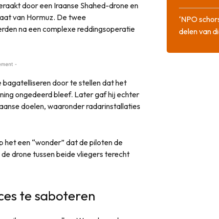
raakt door een Iraanse Shahed-drone en
traat van Hormuz. De twee
‘NPO schor
erden na een complexe reddingsoperatie
delen van di
ement -
bagatelliseren door te stellen dat het
ng ongedeerd bleef. Later gaf hij echter
aanse doelen, waaronder radarinstallaties
het een “wonder” dat de piloten de
e drone tussen beide vliegers terecht
ces te saboteren