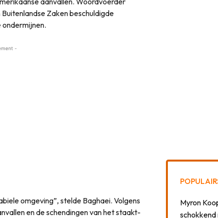
merikaanse aanvallen. Woordvoerder
an Buitenlandse Zaken beschuldigde
e ondermijnen.
ement -
POPULAIR
tabiele omgeving”, stelde Baghaei. Volgens
Myron Koops
nvallen en de schendingen van het staakt-
schokkend 