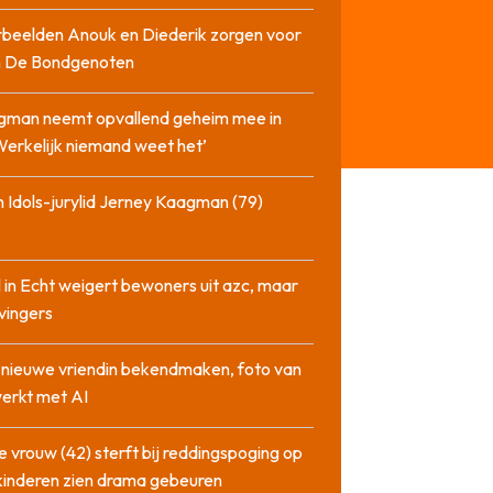
beelden Anouk en Diederik zorgen voor
in De Bondgenoten
gman neemt opvallend geheim mee in
‘Werkelijk niemand weet het’
 Idols-jurylid Jerney Kaagman (79)
 in Echt weigert bewoners uit azc, maar
 vingers
l nieuwe vriendin bekendmaken, foto van
erkt met AI
 vrouw (42) sterft bij reddingspoging op
 kinderen zien drama gebeuren