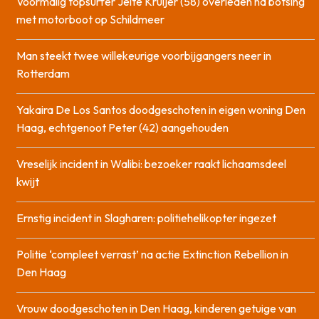
Voormalig topsurfer Jelte Kruijer (58) overleden na botsing
met motorboot op Schildmeer
Man steekt twee willekeurige voorbijgangers neer in
Rotterdam
Yakaira De Los Santos doodgeschoten in eigen woning Den
Haag, echtgenoot Peter (42) aangehouden
Vreselijk incident in Walibi: bezoeker raakt lichaamsdeel
kwijt
Ernstig incident in Slagharen: politiehelikopter ingezet
Politie ‘compleet verrast’ na actie Extinction Rebellion in
Den Haag
Vrouw doodgeschoten in Den Haag, kinderen getuige van