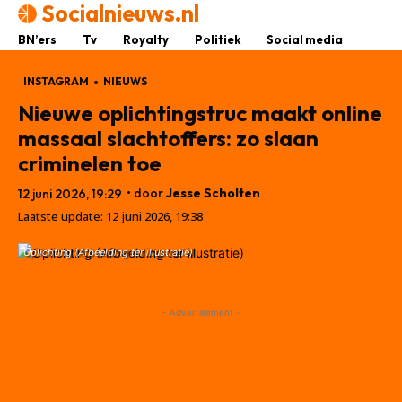
Socialnieuws.nl
BN’ers
Tv
Royalty
Politiek
Social media
INSTAGRAM
NIEUWS
Nieuwe oplichtingstruc maakt online
massaal slachtoffers: zo slaan
criminelen toe
• door
Jesse Scholten
12 juni 2026, 19:29
Laatste update:
12 juni 2026, 19:38
Oplichting (Afbeelding ter illustratie)
- Advertisement -