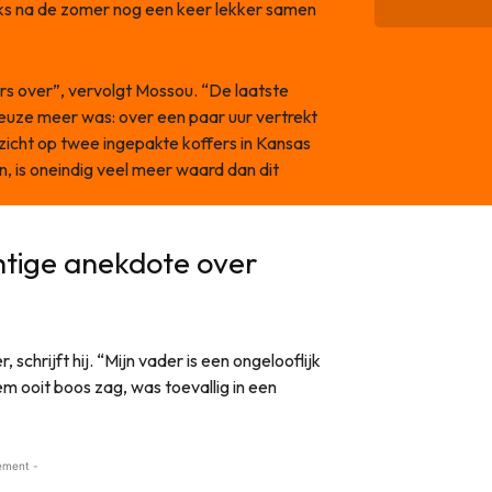
aks na de zomer nog een keer lekker samen
rs over”, vervolgt Mossou. “De laatste
 keuze meer was: over een paar uur vertrekt
uitzicht op twee ingepakte koffers in Kansas
, is oneindig veel meer waard dan dit
htige anekdote over
schrijft hij. “Mijn vader is een ongelooflijk
m ooit boos zag, was toevallig in een
ement -