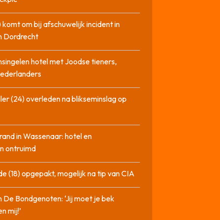
 komt om bij afschuwelijk incident in
n Dordrecht
singelen hotel met Joodse tieners,
Nederlanders
ler (24) overleden na blikseminslag op
rand in Wassenaar: hotel en
n ontruimd
de (18) opgepakt, mogelijk na tip van CIA
n De Bondgenoten: ‘Jij moet je bek
n mij!’