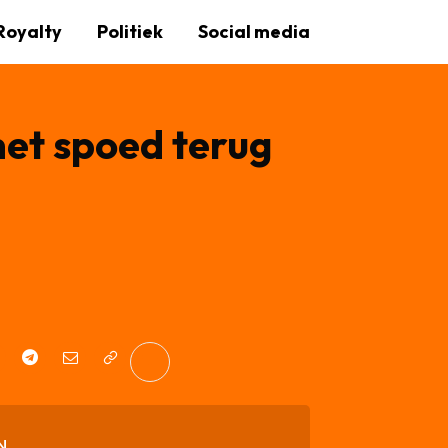
Royalty
Politiek
Social media
met spoed terug
N