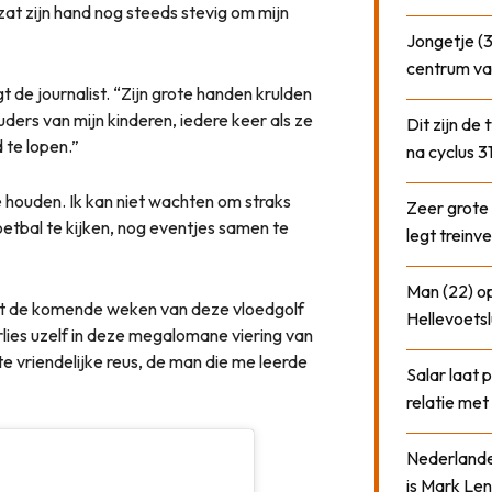
 zat zijn hand nog steeds stevig om mijn
Jongetje (3
centrum va
t de journalist. “Zijn grote handen krulden
uders van mijn kinderen, iedere keer als ze
Dit zijn de
 te lopen.”
na cyclus 3
e houden. Ik kan niet wachten om straks
Zeer grote
etbal te kijken, nog eventjes samen te
legt treinve
Man (22) op
iet de komende weken van deze vloedgolf
Hellevoetsl
lies uzelf in deze megalomane viering van
ote vriendelijke reus, de man die me leerde
Salar laat 
relatie me
Nederlander
is Mark Len