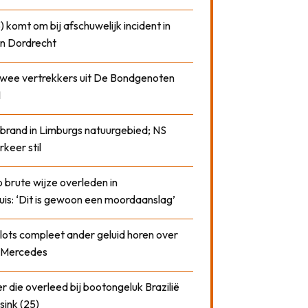
) komt om bij afschuwelijk incident in
n Dordrecht
 twee vertrekkers uit De Bondgenoten
1
 brand in Limburgs natuurgebied; NS
rkeer stil
 brute wijze overleden in
uis: ‘Dit is gewoon een moordaanslag’
plots compleet ander geluid horen over
t Mercedes
 die overleed bij bootongeluk Brazilië
sink (25)