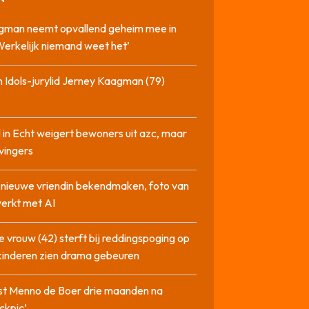
gman neemt opvallend geheim mee in
‘Werkelijk niemand weet het’
 Idols-jurylid Jerney Kaagman (79)
 in Echt weigert bewoners uit azc, maar
 vingers
l nieuwe vriendin bekendmaken, foto van
erkt met AI
 vrouw (42) sterft bij reddingspoging op
 kinderen zien drama gebeuren
st Menno de Boer drie maanden na
ckpic’