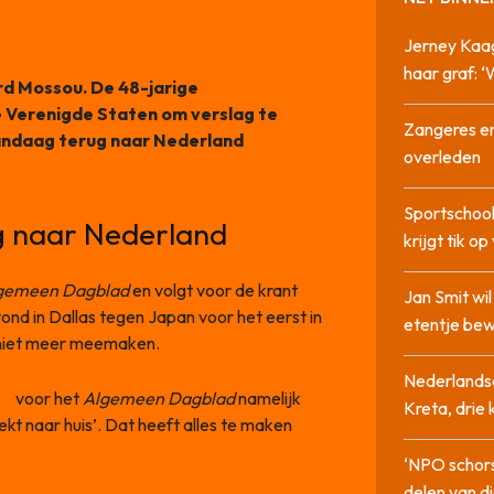
Jerney Kaa
haar graf: 
rd Mossou. De 48-jarige
e Verenigde Staten om verslag te
Zangeres en
andaag terug naar Nederland
overleden
Sportschool
ug naar Nederland
krijgt tik op
gemeen Dagblad
en volgt voor de krant
Jan Smit wi
nd in Dallas tegen Japan voor het eerst in
etentje bew
d niet meer meemaken.
Nederlandse
mn
voor het
Algemeen Dagblad
namelijk
Kreta, drie
rekt naar huis’. Dat heeft alles te maken
‘NPO schor
delen van di