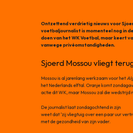
Ontzettend verdrietig nieuws voor Sjoe
voetbaljournalist is momenteel nog in d
doen van het WK Voetbal, maar keert v
vanwege privéomstandigheden.
Sjoerd Mossou vliegt ter
Mossou is al jarenlang werkzaam voor het
Al
het Nederlands elftal. Oranje komt zondagavo
actie dit WK, maar Mossou zal die wedstrij
De journalist laat zondagochtend in zijn
colu
weet dat ‘zij vliegtuig over een paar uur vert
met de gezondheid van zijn vader.