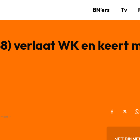
BN’ers
Tv
8) verlaat WK en keert 
ement -
NET BINNE