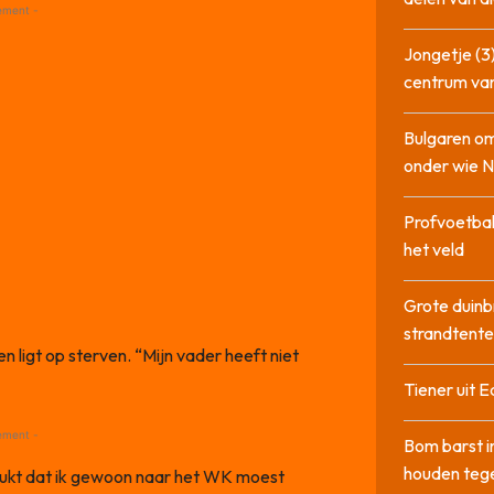
ement -
Jongetje (3)
centrum va
Bulgaren om
onder wie 
Profvoetbal
het veld
Grote duinb
strandtente
n ligt op sterven. “Mijn vader heeft niet
Tiener uit E
ement -
Bom barst i
houden tege
rukt dat ik gewoon naar het WK moest