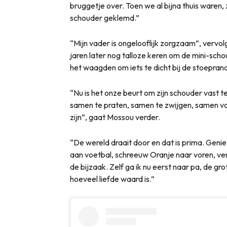
bruggetje over. Toen we al bijna thuis waren,
schouder geklemd.”
“Mijn vader is ongelooflijk zorgzaam”, vervolg
jaren later nog talloze keren om de mini-scho
het waagden om iets te dicht bij de stoeprand
“Nu is het onze beurt om zijn schouder vast t
samen te praten, samen te zwijgen, samen vo
zijn”, gaat Mossou verder.
“De wereld draait door en dat is prima. Gen
aan voetbal, schreeuw Oranje naar voren, ver
de bijzaak. Zelf ga ik nu eerst naar pa, de gr
hoeveel liefde waard is.”