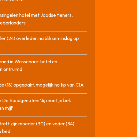
singelen hotel met Joodse tieners,
Nederlanders
ler (24) overleden na blikseminslag op
rand in Wassenaar: hotel en
n ontruimd
de (18) opgepakt, mogelijk na tip van CIA
n De Bondgenoten: ‘Jij moet je bek
n mij!’
treft zijn moeder (30) en vader (34)
p bed