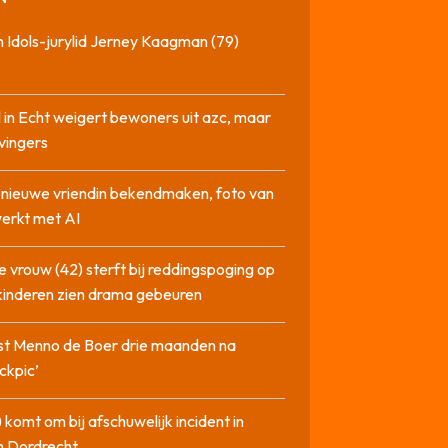
 Idols-jurylid Jerney Kaagman (79)
 in Echt weigert bewoners uit azc, maar
 vingers
l nieuwe vriendin bekendmaken, foto van
erkt met AI
 vrouw (42) sterft bij reddingspoging op
 kinderen zien drama gebeuren
st Menno de Boer drie maanden na
ckpic’
 komt om bij afschuwelijk incident in
n Dordrecht