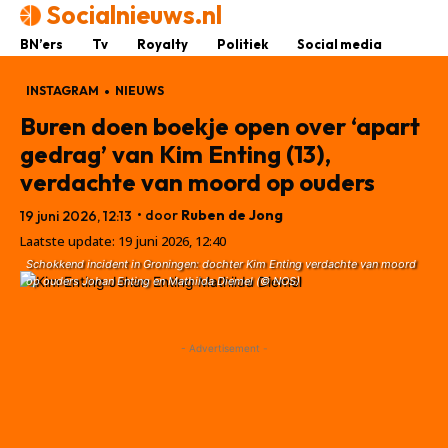
Socialnieuws.nl
BN’ers
Tv
Royalty
Politiek
Social media
INSTAGRAM
NIEUWS
Buren doen boekje open over ‘apart
gedrag’ van Kim Enting (13),
verdachte van moord op ouders
• door
Ruben de Jong
19 juni 2026, 12:13
Laatste update:
19 juni 2026, 12:40
Schokkend incident in Groningen: dochter Kim Enting verdachte van moord
op ouders Johan Enting en Mathilda Diemel (© NOS)
- Advertisement -