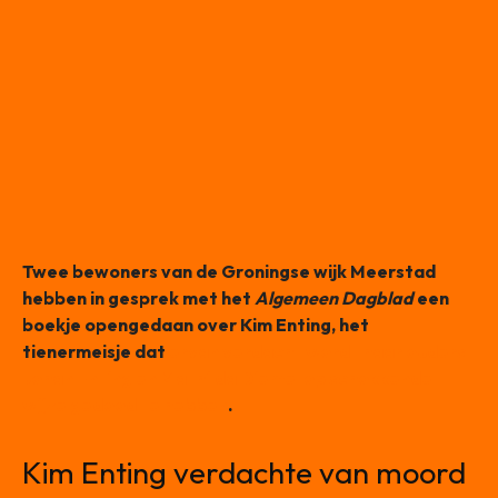
Twee bewoners van de Groningse wijk Meerstad
hebben in gesprek met het
Algemeen Dagblad
een
boekje opengedaan over Kim Enting, het
tienermeisje dat
ervan verdacht wordt haar ouders
Johan Enting en Mathilda Diemel op schokkende
wijze gedood te hebben
.
Kim Enting verdachte van moord