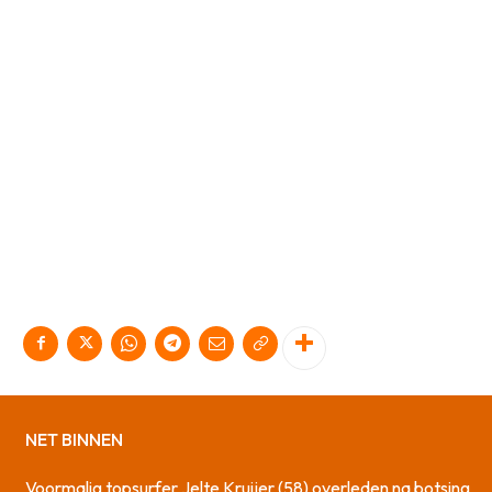
NET BINNEN
Voormalig topsurfer Jelte Kruijer (58) overleden na botsing