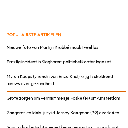
POPULAIRSTE ARTIKELEN
Nieuwe foto van Martijn Krabbé maakt veel los
Ernstig incident in Slagharen: politiehelikopter ingezet
Myron Koops (vriendin van Enzo Knol) krijgt schokkend
nieuws over gezondheid
Grote zorgen om vermist meisje Foske (14) uit Amsterdam
Zangeres en Idols-jurylid Jerney Kaagman (79) overleden
Sportschool in Echt weigert bewoners uit azc, maar krijgt