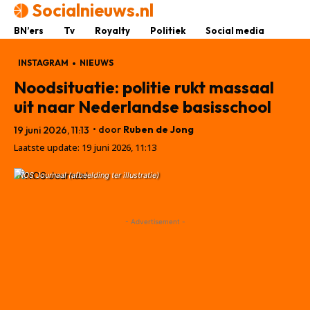
Socialnieuws.nl
BN’ers
Tv
Royalty
Politiek
Social media
INSTAGRAM
NIEUWS
Noodsituatie: politie rukt massaal
uit naar Nederlandse basisschool
• door
Ruben de Jong
19 juni 2026, 11:13
Laatste update:
19 juni 2026, 11:13
NOS Journaal (afbeelding ter illustratie)
- Advertisement -