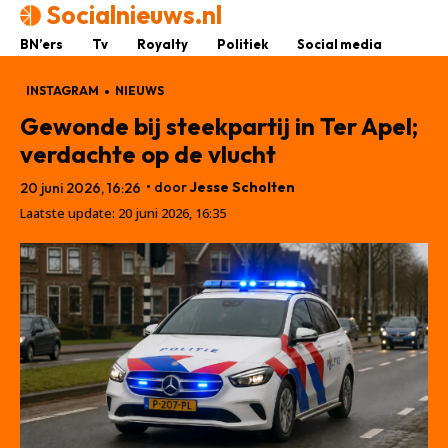
Socialnieuws.nl
BN’ers
Tv
Royalty
Politiek
Social media
INSTAGRAM
NIEUWS
Gewonde bij steekpartij in Ter Apel;
verdachte op de vlucht
• door
Jesse Scholten
20 juni 2026, 16:26
Laatste update:
20 juni 2026, 16:35