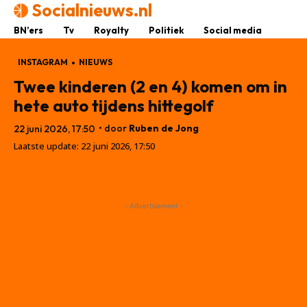
Socialnieuws.nl
BN’ers
Tv
Royalty
Politiek
Social media
INSTAGRAM
NIEUWS
Twee kinderen (2 en 4) komen om in
hete auto tijdens hittegolf
• door
Ruben de Jong
22 juni 2026, 17:50
Laatste update:
22 juni 2026, 17:50
- Advertisement -