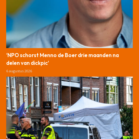
‘NPO schorst Menno de Boer drie maanden na
delen van dickpic’
6 augustus 2026