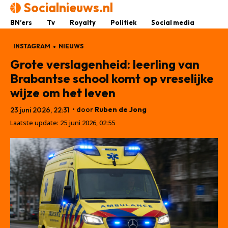
Socialnieuws.nl
BN’ers
Tv
Royalty
Politiek
Social media
INSTAGRAM
NIEUWS
Grote verslagenheid: leerling van
Brabantse school komt op vreselijke
wijze om het leven
• door
Ruben de Jong
23 juni 2026, 22:31
Laatste update:
25 juni 2026, 02:55