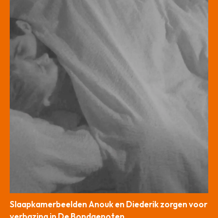
Slaapkamerbeelden Anouk en Diederik zorgen voor
verbazing in De Bondgenoten