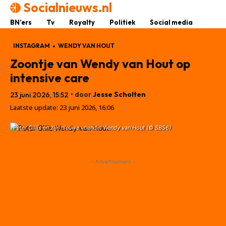
Socialnieuws.nl
BN’ers
Tv
Royalty
Politiek
Social media
INSTAGRAM
WENDY VAN HOUT
Zoontje van Wendy van Hout op
intensive care
• door
Jesse Scholten
23 juni 2026, 15:52
Laatste update:
23 juni 2026, 16:06
Peter Gillis en zijn nieuwe vriendin Wendy van Hout (© SBS6)
- Advertisement -