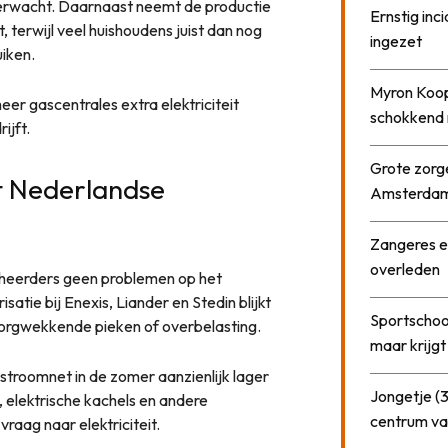
rwacht. Daarnaast neemt de productie
Ernstig inci
 terwijl veel huishoudens juist dan nog
ingezet
uiken.
Myron Koops
r gascentrales extra elektriciteit
schokkend 
ijft.
Grote zorge
t Nederlandse
Amsterda
Zangeres e
overleden
heerders geen problemen op het
satie bij Enexis, Liander en Stedin blijkt
Sportschool
t zorgwekkende pieken of overbelasting.
maar krijgt
 stroomnet in de zomer aanzienlijk lager
Jongetje (3
elektrische kachels en andere
centrum va
aag naar elektriciteit.