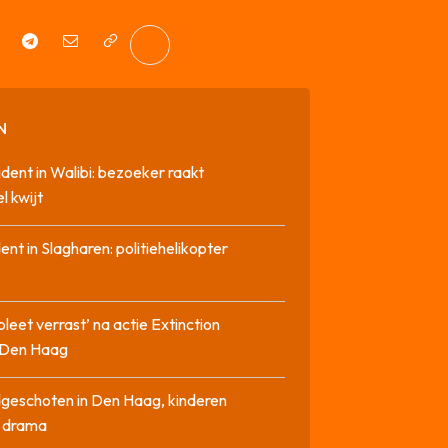
N
cident in Walibi: bezoeker raakt
l kwijt
dent in Slagharen: politiehelikopter
pleet verrast’ na actie Extinction
n Den Haag
geschoten in Den Haag, kinderen
n drama