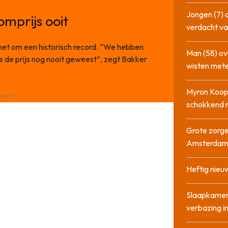
Jongen (7) 
mprijs ooit
verdacht va
het om een historisch record. “We hebben
Man (58) ov
 de prijs nog nooit geweest”, zegt Bakker
wisten mete
Myron Koops
ement -
schokkend 
Grote zorge
Amsterda
Heftig nieu
Slaapkamer
verbazing 