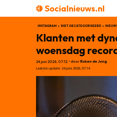
Socialnieuws.nl
INSTAGRAM
NIET GECATEGORISEERD
NIEUW
Klanten met dyn
woensdag record
• door
Ruben de Jong
24 juni 2026, 07:12
Laatste update:
24 juni 2026, 07:14