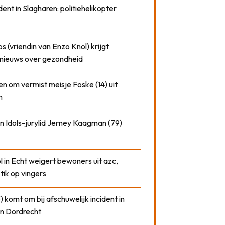
dent in Slagharen: politiehelikopter
 (vriendin van Enzo Knol) krijgt
nieuws over gezondheid
n om vermist meisje Foske (14) uit
m
n Idols-jurylid Jerney Kaagman (79)
 in Echt weigert bewoners uit azc,
 tik op vingers
) komt om bij afschuwelijk incident in
n Dordrecht