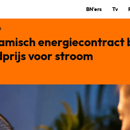
BN’ers
Tv
S
amisch energiecontract 
prijs voor stroom