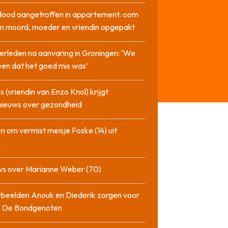
dood aangetroffen in appartement: oom
n moord, moeder en vriendin opgepakt
erleden na aanvaring in Groningen: ‘We
en dat het goed mis was’
 (vriendin van Enzo Knol) krijgt
nieuws over gezondheid
n om vermist meisje Foske (14) uit
m
ws over Marianne Weber (70)
beelden Anouk en Diederik zorgen voor
in De Bondgenoten