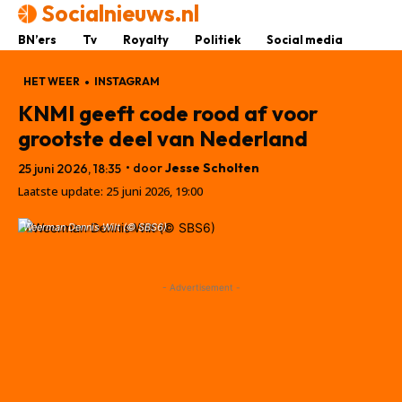
Socialnieuws.nl
BN’ers
Tv
Royalty
Politiek
Social media
HET WEER
INSTAGRAM
KNMI geeft code rood af voor
grootste deel van Nederland
• door
Jesse Scholten
25 juni 2026, 18:35
Laatste update:
25 juni 2026, 19:00
Weerman Dennis Wilt (© SBS6)
- Advertisement -