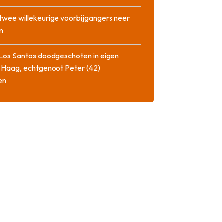
twee willekeurige voorbijgangers neer
m
Los Santos doodgeschoten in eigen
 Haag, echtgenoot Peter (42)
en