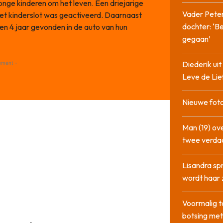
ge kinderen om het leven. Een driejarige
Vader Peter
het kinderslot was geactiveerd. Daarnaast
dochter: ‘Be
en 4 jaar gevonden in de auto van hun
gegaan’
Diederik u
ement -
Leve de Lie
Nieuwe foto
Man (19) ove
twee verda
Lisandra sp
wordt haar 
Voormalig t
botsing me