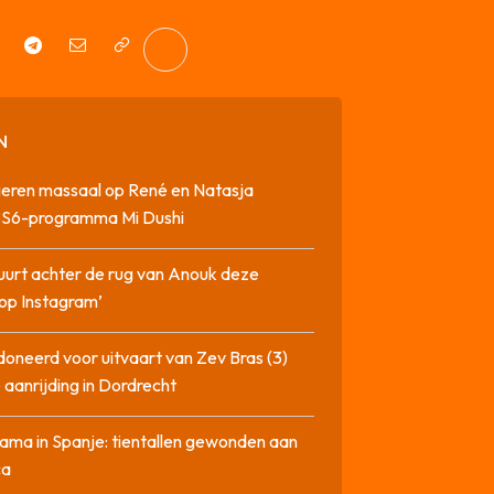
N
geren massaal op René en Natasja
SBS6-programma Mi Dushi
tuurt achter de rug van Anouk deze
op Instagram’
oneerd voor uitvaart van Zev Bras (3)
 aanrijding in Dordrecht
ma in Spanje: tientallen gewonden aan
ca