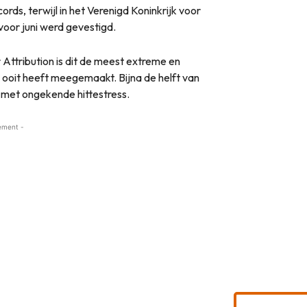
rds, terwijl in het Verenigd Koninkrijk voor
oor juni werd gevestigd.
ttribution is dit de meest extreme en
a ooit heeft meegemaakt. Bijna de helft van
 met ongekende hittestress.
ement -