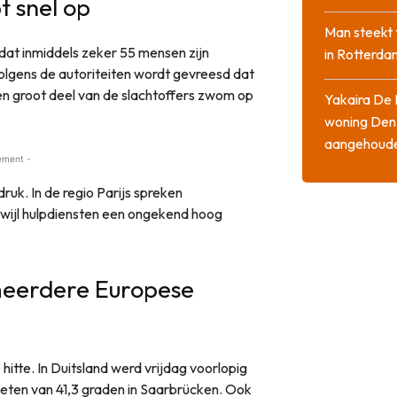
t snel op
Man steekt 
dat inmiddels zeker 55 mensen zijn
in Rotterda
Volgens de autoriteiten wordt gevreesd dat
en groot deel van de slachtoffers zwom op
Yakaira De 
woning Den
aangehoud
ement -
uk. In de regio Parijs spreken
rwijl hulpdiensten een ongekend hoog
meerdere Europese
 hitte. In Duitsland werd vrijdag voorlopig
meten van 41,3 graden in Saarbrücken. Ook