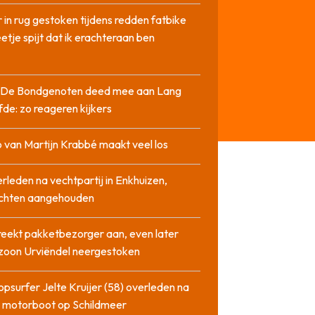
 in rug gestoken tijdens redden fatbike
etje spijt dat ik erachteraan ben
it De Bondgenoten deed mee aan Lang
fde: zo reageren kijkers
 van Martijn Krabbé maakt veel los
rleden na vechtpartij in Enkhuizen,
chten aangehouden
reekt pakketbezorger aan, even later
zoon Urviëndel neergestoken
opsurfer Jelte Kruijer (58) overleden na
t motorboot op Schildmeer