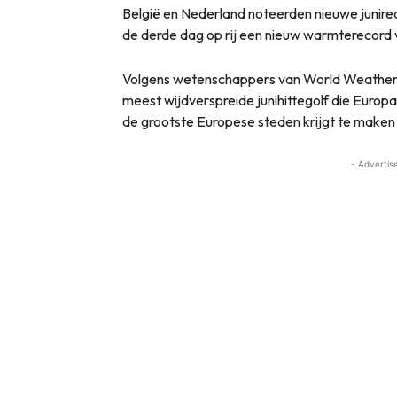
België en Nederland noteerden nieuwe junireco
de derde dag op rij een nieuw warmterecord v
Volgens wetenschappers van World Weather A
meest wijdverspreide junihittegolf die Europ
de grootste Europese steden krijgt te maken
- Advertis