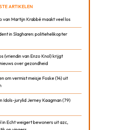
STE ARTIKELEN
o van Martijn Krabbé maakt veel los
dent in Slagharen: politiehelikopter
 (vriendin van Enzo Knol) krijgt
nieuws over gezondheid
n om vermist meisje Foske (14) uit
m
n Idols-jurylid Jerney Kaagman (79)
 in Echt weigert bewoners uit azc,
 tik op vingers