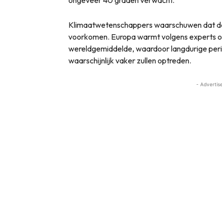
ongeveer 40 graden verwacht.
Klimaatwetenschappers waarschuwen dat derg
voorkomen. Europa warmt volgens experts on
wereldgemiddelde, waardoor langdurige per
waarschijnlijk vaker zullen optreden.
- Advertis