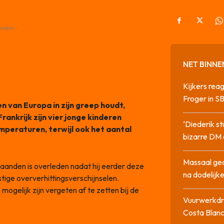
ement -
NET BINNE
Kijkers rea
Froger in 
en van Europa in zijn greep houdt,
rankrijk zijn vier jonge kinderen
‘Diederik s
mperaturen, terwijl ook het aantal
bizarre DM 
Massaal ged
aanden is overleden nadat hij eerder deze
na dodelijke
ige oververhittingsverschijnselen.
mogelijk zijn vergeten af te zetten bij de
Vuurwerkdra
Costa Blan