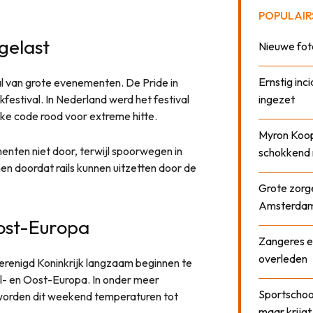
POPULAIR
gelast
Nieuwe fot
Ernstig inci
tal van grote evenementen. De Pride in
ekfestival. In Nederland werd het festival
ingezet
ke code rood voor extreme hitte.
Myron Koops
enten niet door, terwijl spoorwegen in
schokkend 
 doordat rails kunnen uitzetten door de
Grote zorge
Amsterda
Oost-Europa
Zangeres e
overleden
Verenigd Koninkrijk langzaam beginnen te
aal- en Oost-Europa. In onder meer
Sportschool
n worden dit weekend temperaturen tot
maar krijgt