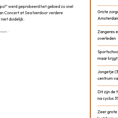
po!” werd geprobeerd het gebied zo snel
Grote zorge
an Concert at Sea hierdoor verdere
Amsterda
iet duidelijk.
Zangeres e
ement -
overleden
Sportschool
maar krijgt
Jongetje (3
centrum va
Dit zijn de
na cyclus 3
Zeer grote