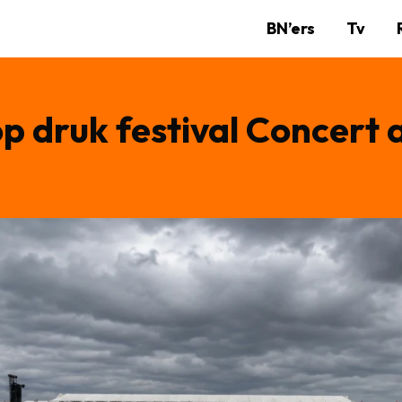
BN’ers
Tv
op druk festival Concert 