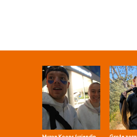
Myron Koops (vriendin
Grote zor