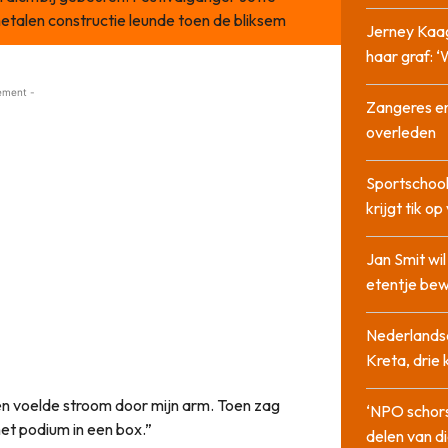
etalen constructie leunde toen de bliksem
Jerney Kaa
haar graf: 
ement -
Zangeres en
overleden
Sportschool
krijgt tik op
Jan Smit wi
etentje bew
Nederlandse
Kreta, drie
 en voelde stroom door mijn arm. Toen zag
‘NPO schor
het podium in een box.”
delen van di