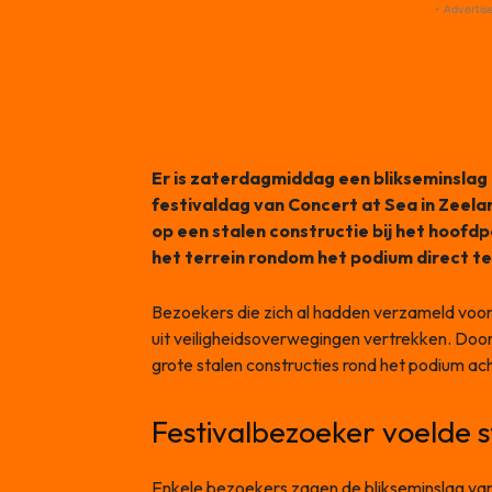
- Advertis
Er is zaterdagmiddag een blikseminslag
festivaldag van Concert at Sea in Zeela
op een stalen constructie bij het hoofd
het terrein rondom het podium direct te
Bezoekers die zich al hadden verzameld voo
uit veiligheidsoverwegingen vertrekken. Doo
grote stalen constructies rond het podium acht
Festivalbezoeker voelde 
Enkele bezoekers zagen de blikseminslag van