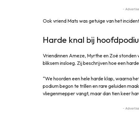
- Advertis
Ook vriend Mats was getuige van het incident
Harde knal bij hoofdpodi
Vriendinnen Ameze, Myrthe en Zoë stonden v
bliksem insloeg. Zij beschrijven hoe een harde 
“We hoorden een hele harde klap, waarna het
podium begon te trillen en rare geluiden maak
vliegenmepper vangt, maar dan tien keer har
- Advertis