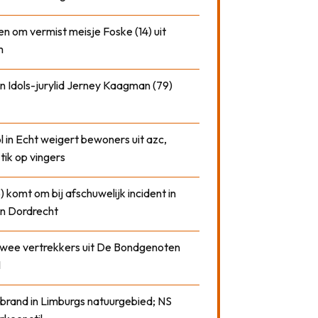
n om vermist meisje Foske (14) uit
m
n Idols-jurylid Jerney Kaagman (79)
 in Echt weigert bewoners uit azc,
 tik op vingers
) komt om bij afschuwelijk incident in
n Dordrecht
 twee vertrekkers uit De Bondgenoten
1
 brand in Limburgs natuurgebied; NS