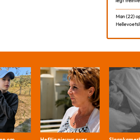
legt treinve
Man (22) op
Hellevoetsl
gen om
Heftig nieuws over
Slaapkamer