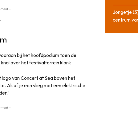
ement -
Jongetje (3)
centrum va
.
um
ooraan bij het hoofdpodium toen de
knal over het festivalterrein klonk.
 logo van Concert at Sea boven het
te. Alsof je een vlieg met een elektrische
der.”
ement -