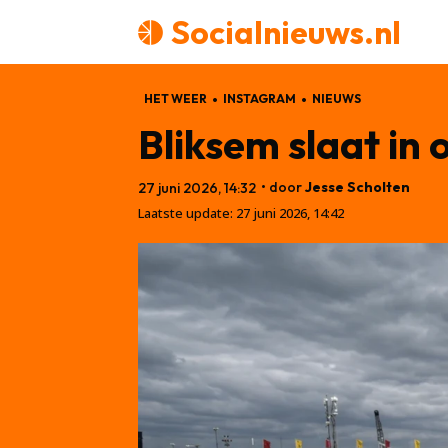
Socialnieuws.nl
HET WEER
INSTAGRAM
NIEUWS
Bliksem slaat in 
• door
Jesse Scholten
27 juni 2026, 14:32
Laatste update:
27 juni 2026, 14:42