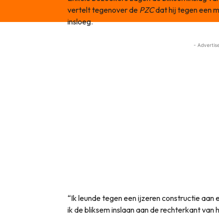
vertelt tegenover de
PZC
dat hij tegen een m
insloeg.
- Advertis
“Ik leunde tegen een ijzeren constructie aan
ik de bliksem inslaan aan de rechterkant van 