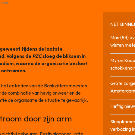
ement -
NET BINNE
Man (58) ov
wisten mete
 geweest tijdens de laatste
nd. Volgens de
PZC
sloeg de bliksem in
Myron Koops
podium, waarna de organisatie besloot
schokkend 
 ontruimen.
Grote zorge
r het optreden van de Bankzitters moesten
Amsterda
r de combinatie van hevig onweer en de
te de organisatie de situatie te gevaarlijk.
Heftig nieu
stroom door zijn arm
Slaapkamer
verbazing 
 dichtbij gebeuren. Festivalganger Jotte