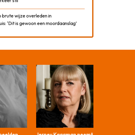
rkeer stil
 brute wijze overleden in
uis: ‘Dit is gewoon een moordaanslag’
beelden
Jerney Kaagman neemt