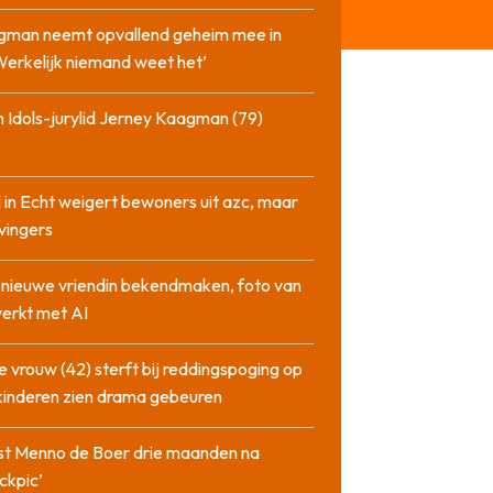
gman neemt opvallend geheim mee in
‘Werkelijk niemand weet het’
 Idols-jurylid Jerney Kaagman (79)
 in Echt weigert bewoners uit azc, maar
 vingers
l nieuwe vriendin bekendmaken, foto van
erkt met AI
 vrouw (42) sterft bij reddingspoging op
 kinderen zien drama gebeuren
st Menno de Boer drie maanden na
ckpic’