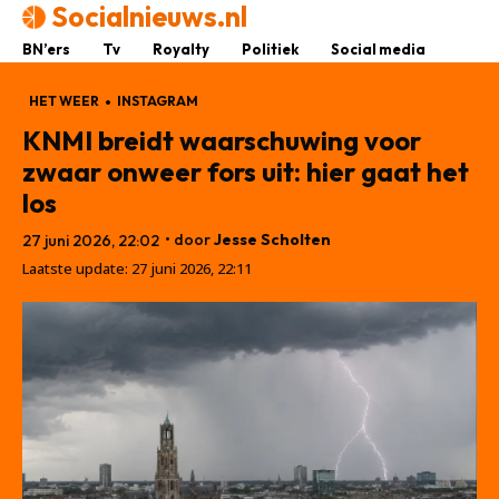
Socialnieuws.nl
BN’ers
Tv
Royalty
Politiek
Social media
HET WEER
INSTAGRAM
KNMI breidt waarschuwing voor
zwaar onweer fors uit: hier gaat het
los
• door
Jesse Scholten
27 juni 2026, 22:02
Laatste update:
27 juni 2026, 22:11