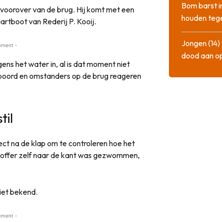
Bom barst i
t voorover van de brug. Hij komt met een
houden tege
rtboot van Rederij P. Kooij.
Jongen (14) 
ement -
dood aan o
ens het water in, al is dat moment niet
 boord en omstanders op de brug reageren
til
ct na de klap om te controleren hoe het
htoffer zelf naar de kant was gezwommen,
niet bekend.
ement -