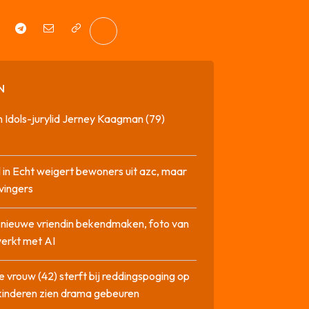
N
 Idols-jurylid Jerney Kaagman (79)
 in Echt weigert bewoners uit azc, maar
 vingers
l nieuwe vriendin bekendmaken, foto van
erkt met AI
 vrouw (42) sterft bij reddingspoging op
 kinderen zien drama gebeuren