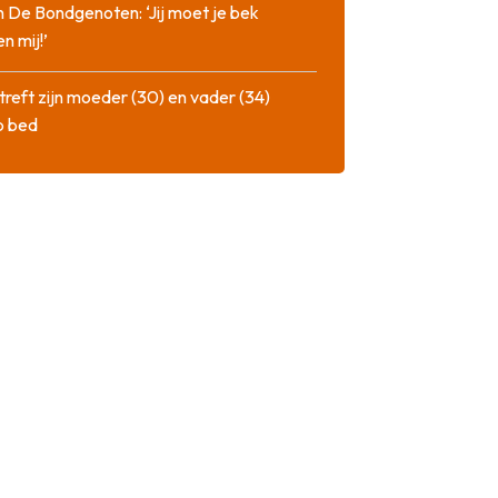
n De Bondgenoten: ‘Jij moet je bek
n mij!’
treft zijn moeder (30) en vader (34)
p bed