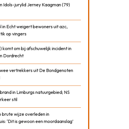
n Idols-jurylid Jerney Kaagman (79)
 in Echt weigert bewoners uit azc,
 tik op vingers
) komt om bij afschuwelijk incident in
n Dordrecht
 twee vertrekkers uit De Bondgenoten
1
 brand in Limburgs natuurgebied; NS
rkeer stil
 brute wijze overleden in
uis: ‘Dit is gewoon een moordaanslag’