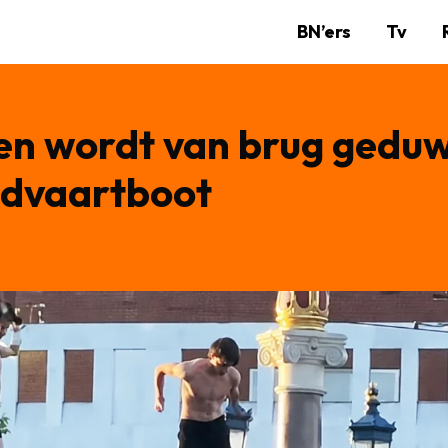
BN’ers
Tv
en wordt van brug gedu
ondvaartboot