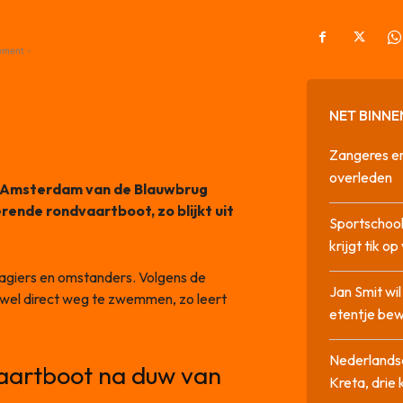
ement -
NET BINNE
Zangeres en
overleden
an Amsterdam van de Blauwbrug
nde rondvaartboot, zo blijkt uit
Sportschool
krijgt tik op
ssagiers en omstanders. Volgens de
Jan Smit wi
ijwel direct weg te zwemmen, zo leert
etentje bew
Nederlandse
aartboot na duw van
Kreta, drie