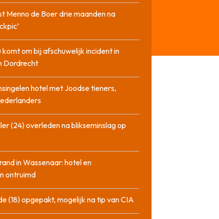
st Menno de Boer drie maanden na
ckpic’
 komt om bij afschuwelijk incident in
n Dordrecht
singelen hotel met Joodse tieners,
Nederlanders
ler (24) overleden na blikseminslag op
rand in Wassenaar: hotel en
n ontruimd
de (18) opgepakt, mogelijk na tip van CIA