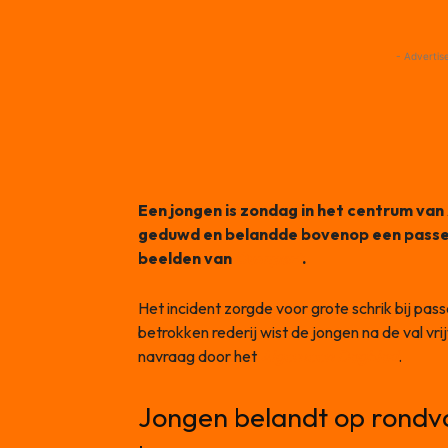
- Advertis
Een jongen is zondag in het centrum v
geduwd en belandde bovenop een passere
beelden van
Dumpert
.
Het incident zorgde voor grote schrik bij pa
betrokken rederij wist de jongen na de val vr
navraag door het
Algemeen Dagblad
.
Jongen belandt op rondv