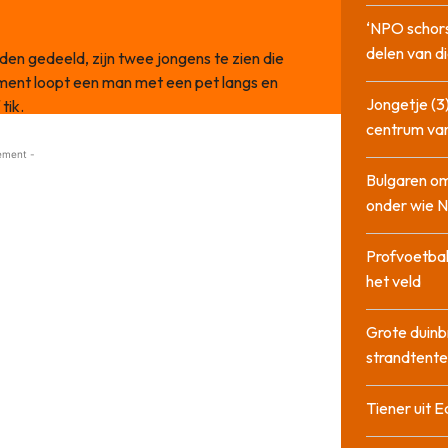
‘NPO schor
delen van di
en gedeeld, zijn twee jongens te zien die
ent loopt een man met een pet langs en
Jongetje (3)
tik.
centrum va
ement -
Bulgaren om
onder wie 
Profvoetbal
het veld
Grote duinb
strandtente
Tiener uit E