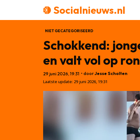
Socialnieuws.nl
NIET GECATEGORISEERD
Schokkend: jong
en valt vol op r
• door
Jesse Scholten
29 juni 2026, 19:31
Laatste update:
29 juni 2026, 19:31