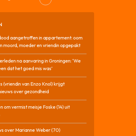
N
dood aangetroffen in appartement: oom
n moord, moeder en vriendin opgepakt
erleden na aanvaring in Groningen: ‘We
en dat het goed mis was’
 (vriendin van Enzo Knol) krijgt
nieuws over gezondheid
n om vermist meisje Foske (14) uit
m
ws over Marianne Weber (70)