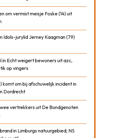
n om vermist meisje Foske (14) uit
m
n Idols-jurylid Jerney Kaagman (79)
 in Echt weigert bewoners uit azc,
 tik op vingers
) komt om bij afschuwelijk incident in
n Dordrecht
 twee vertrekkers uit De Bondgenoten
1
 brand in Limburgs natuurgebied; NS