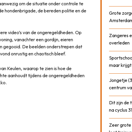
aanwezig om de situatie onder controle te
de hondenbrigade, de bereden politie en de
Grote zorge
Amsterda
dere video’s van de ongeregeldheden. Op
Zangeres e
woning, vanachter een gordijn, eieren
overleden
den gegooid. De beelden onderstrepen dat
avond onrustig en chaotisch bleef.
Sportschool
maar krijgt
n Keulen, waarop te zien is hoe de
hte aanhoudt tijdens de ongeregeldheden
Jongetje (3
kko.
centrum va
Dit zijn de
na cyclus 3
Zeer grote