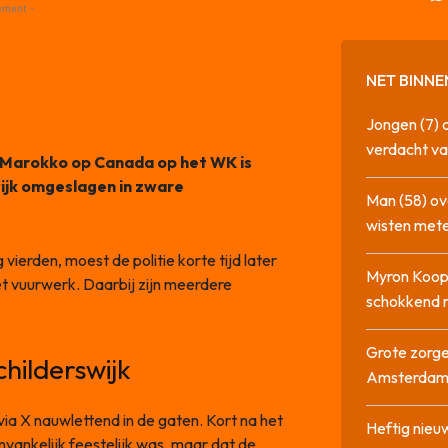
ement -
NET BINNE
Jongen (7) 
verdacht va
 Marokko op Canada op het WK is
ijk omgeslagen in zware
Man (58) ov
wisten mete
ierden, moest de politie korte tijd later
Myron Koops
t vuurwerk. Daarbij zijn meerdere
schokkend 
Grote zorge
childerswijk
Amsterda
via X nauwlettend in de gaten. Kort na het
Heftig nieu
anvankelijk feestelijk was, maar dat de