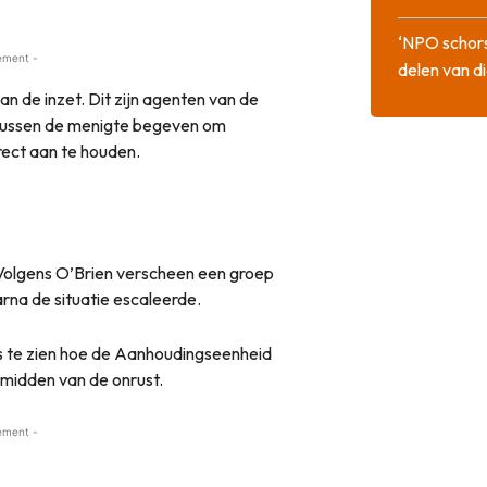
‘NPO schor
ement -
delen van di
 de inzet. Dit zijn agenten van de
 tussen de menigte begeven om
irect aan te houden.
. Volgens O’Brien verscheen een groep
a de situatie escaleerde.
is te zien hoe de Aanhoudingseenheid
 midden van de onrust.
ement -