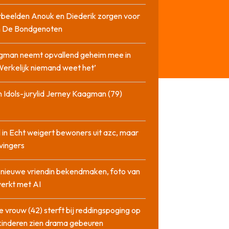
beelden Anouk en Diederik zorgen voor
in De Bondgenoten
gman neemt opvallend geheim mee in
‘Werkelijk niemand weet het’
 Idols-jurylid Jerney Kaagman (79)
 in Echt weigert bewoners uit azc, maar
 vingers
l nieuwe vriendin bekendmaken, foto van
erkt met AI
 vrouw (42) sterft bij reddingspoging op
 kinderen zien drama gebeuren