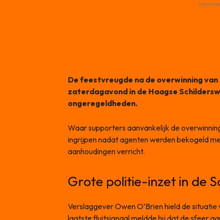
- Advertis
De feestvreugde na de overwinning van
zaterdagavond in de Haagse Schildersw
ongeregeldheden.
Waar supporters aanvankelijk de overwinning v
ingrijpen nadat agenten werden bekogeld me
aanhoudingen verricht.
Grote politie-inzet in de S
Verslaggever Owen O’Brien hield de situatie 
laatste fluitsignaal meldde hij dat de sfeer a