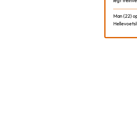
legt treinve
Man (22) op
Hellevoetsl