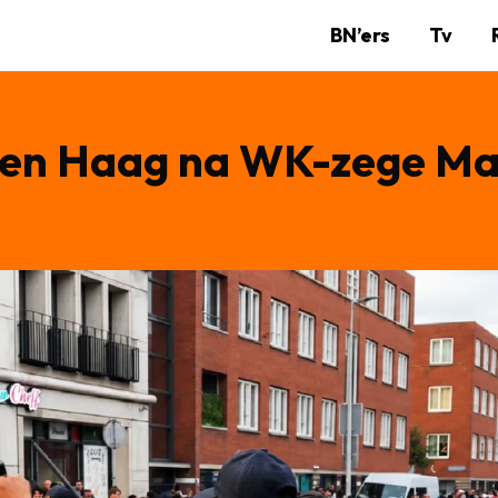
BN’ers
Tv
 Den Haag na WK-zege M