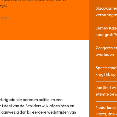
ijk.
Slaapkamer
verbazing 
ement -
Jerney Kaa
haar graf: 
Zangeres en
overleden
Sportschool
krijgt tik op
Jan Smit wi
etentje bew
brigade, de bereden politie en een
t deel van de Schilderswijk afgesloten en
Nederlandse
l aanwezig dan bij eerdere wedstrijden van
Kreta, drie