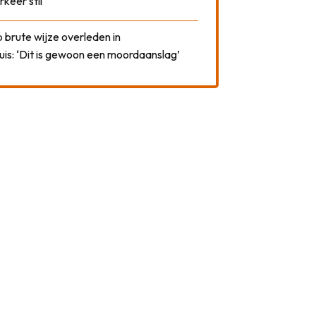
rkeer stil
 brute wijze overleden in
uis: ‘Dit is gewoon een moordaanslag’