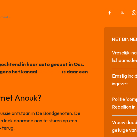
ement -
NET BINNE
Vreselijk in
lichaamsdee
chtend in haar auto gespot in Oss.
lgens het kanaal
RealityFBI
is daar een
Ernstig inci
ingezet
 met Anouk?
Politie ‘com
Rebellion i
cussie ontstaan in De Bondgenoten. De
n leek daarmee aan te sturen op een
Vrouw dood
 terug.
getuige va