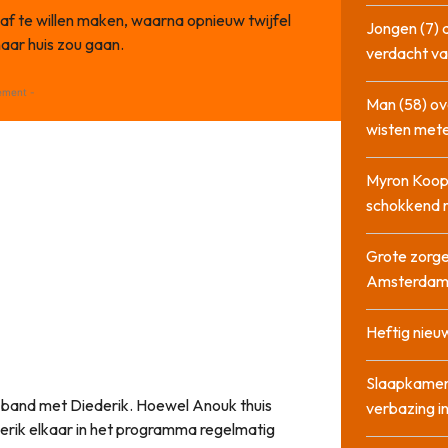
af te willen maken, waarna opnieuw twijfel
Jongen (7) 
aar huis zou gaan.
verdacht va
ement -
Man (58) ov
wisten mete
Myron Koops
schokkend 
Grote zorge
Amsterda
Heftig nieu
Slaapkamer
r band met Diederik. Hoewel Anouk thuis
verbazing 
derik elkaar in het programma regelmatig