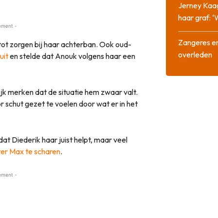
Jerney Kaa
haar graf: 
ement -
Zangeres en
n tot zorgen bij haar achterban. Ook oud-
overleden
uit
en stelde dat Anouk volgens haar een
ijk merken dat de situatie hem zwaar valt.
or schut gezet te voelen door wat er in het
dat Diederik haar juist helpt, maar veel
ter Max te scharen
.
ement -