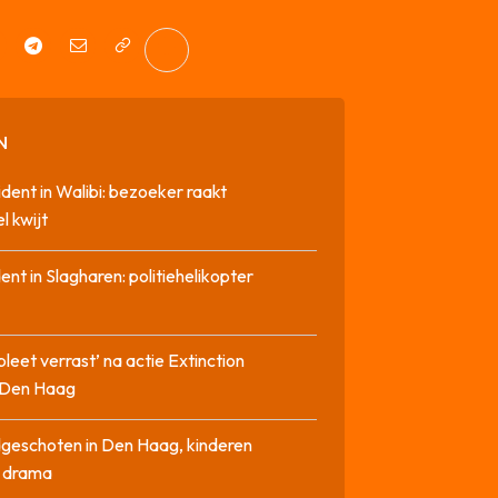
N
cident in Walibi: bezoeker raakt
l kwijt
dent in Slagharen: politiehelikopter
pleet verrast’ na actie Extinction
n Den Haag
geschoten in Den Haag, kinderen
n drama