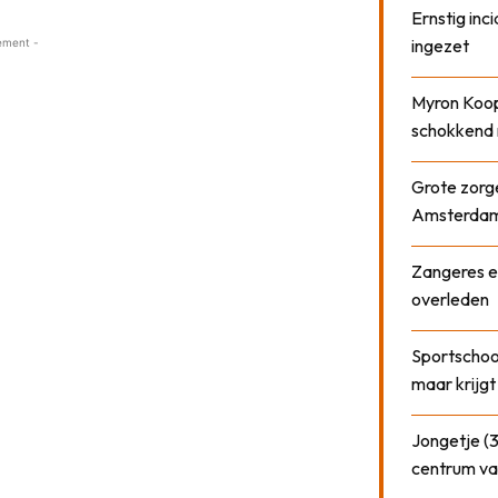
Ernstig inci
ingezet
ement -
Myron Koops
schokkend 
Grote zorge
Amsterda
Zangeres e
overleden
Sportschool
maar krijgt
Jongetje (3
centrum va