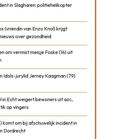
dent in Slagharen: politiehelikopter
 (vriendin van Enzo Knol) krijgt
nieuws over gezondheid
n om vermist meisje Foske (14) uit
m
n Idols-jurylid Jerney Kaagman (79)
 in Echt weigert bewoners uit azc,
 tik op vingers
) komt om bij afschuwelijk incident in
n Dordrecht