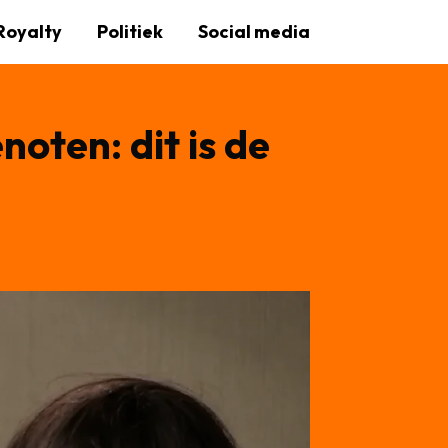
Royalty
Politiek
Social media
oten: dit is de