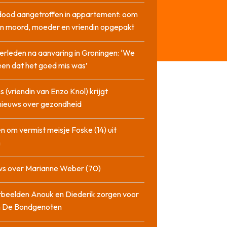
dood aangetroffen in appartement: oom
n moord, moeder en vriendin opgepakt
erleden na aanvaring in Groningen: ‘We
en dat het goed mis was’
 (vriendin van Enzo Knol) krijgt
nieuws over gezondheid
n om vermist meisje Foske (14) uit
m
ws over Marianne Weber (70)
beelden Anouk en Diederik zorgen voor
in De Bondgenoten