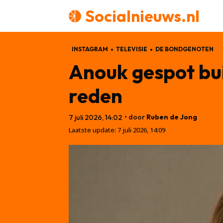
Socialnieuws.nl
INSTAGRAM
TELEVISIE
DE BONDGENOTEN
Anouk gespot bui
reden
• door
Ruben de Jong
7 juli 2026, 14:02
Laatste update:
7 juli 2026, 14:09