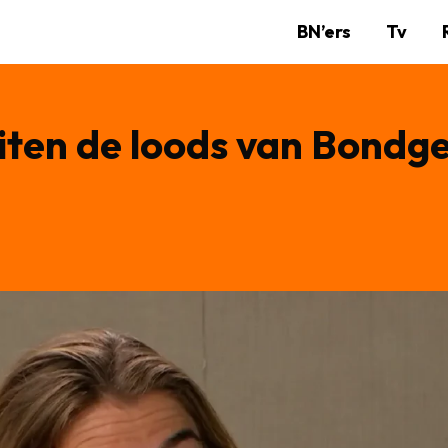
BN’ers
Tv
ten de loods van Bondgen