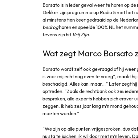
Borsato is in ieder geval weer te horen op 
Dekker zijn programma op Radio 5 met het
al minstens tien keer gedraaid op de Nederla
bedrog
horen en speelde 100% NL het numm
tevens zijn hit
Vrij Zijn
.
Wat zegt Marco Borsato z
Borsato wordt zelf ook gevraagd of hij weer g
is voor mij echt nog even te vroeg”, maakt hij d
beschadigd. Alles kan, maar…” Later zegt hij 
optreden. “Zoals de rechtbank ook zei: ieder
besproken, alle experts hebben zich erover u
zeggen. Ik heb zes jaar lang m’n mond gehou
moeten worden.”
“We zijn op alle punten vrijgesproken, dus dat i
nu sta te juichen, ik wil door met m’n leven. 