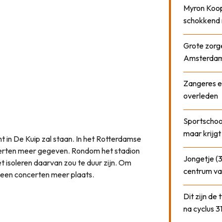
Myron Koops
schokkend 
Grote zorge
Amsterda
Zangeres e
overleden
Sportschool
maar krijgt
ht in De Kuip zal staan. In het Rotterdamse
erten meer gegeven. Rondom het stadion
Jongetje (3
isoleren daarvan zou te duur zijn. Om
centrum va
geen concerten meer plaats.
Dit zijn de
na cyclus 3