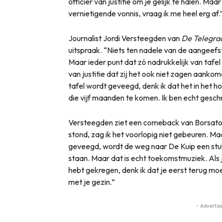
officier van justitie om je gelijk te halen. Maa
vernietigende vonnis, vraag ik me heel erg af.
Journalist Jordi Versteegden van
De Telegra
uitspraak. “Niets ten nadele van de aangeefs
Maar ieder punt dat zó nadrukkelijk van tafe
van justitie dat zij het ook niet zagen aanko
tafel wordt geveegd, denk ik dat het in het h
die vijf maanden te komen. Ik ben echt gesch
Versteegden ziet een comeback van Borsato w
stond, zag ik het voorlopig niet gebeuren. Maar
geveegd, wordt de weg naar De Kuip een stuk
staan. Maar dat is echt toekomstmuziek. Als j
hebt gekregen, denk ik dat je eerst terug moe
met je gezin.”
- Advertis