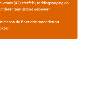
 vrouw (42) sterft bij reddingspoging op
 kinderen zien drama gebeuren
st Menno de Boer drie maanden na
ckpic’