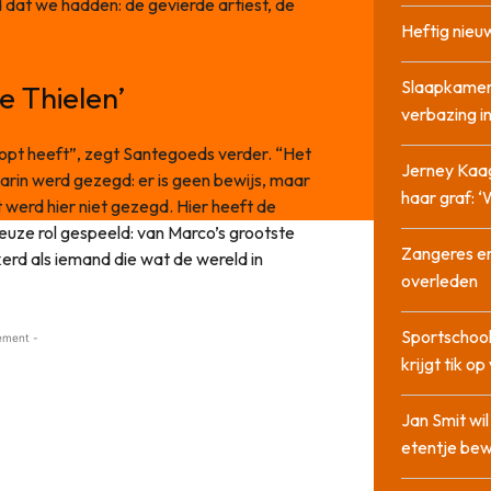
dat we hadden: de gevierde artiest, de
Heftig nieu
Slaapkamer
e Thielen’
verbazing 
opt heeft”, zegt Santegoeds verder. “Het
Jerney Kaa
aarin werd gezegd: er is geen bewijs, maar
haar graf: 
t werd hier niet gezegd. Hier heeft de
ieuze rol gespeeld: van Marco’s grootste
Zangeres en
kerd als iemand die wat de wereld in
overleden
Sportschool
ement -
krijgt tik op
Jan Smit wi
etentje bew