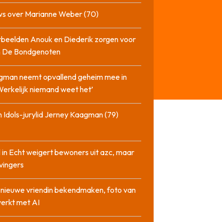
ws over Marianne Weber (70)
beelden Anouk en Diederik zorgen voor
in De Bondgenoten
gman neemt opvallend geheim mee in
‘Werkelijk niemand weet het’
 Idols-jurylid Jerney Kaagman (79)
 in Echt weigert bewoners uit azc, maar
 vingers
l nieuwe vriendin bekendmaken, foto van
erkt met AI