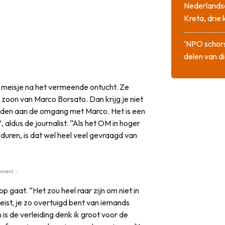
Nederlandse
Kreta, drie
‘NPO schor
delen van di
 meisje na het vermeende ontucht. Ze
zoon van Marco Borsato. Dan krijg je niet
uden aan de omgang met Marco. Het is een
, aldus de journalist. “Als het OM in hoger
duren, is dat wel heel veel gevraagd van
ement -
p gaat. “Het zou heel raar zijn om niet in
 eist, je zo overtuigd bent van iemands
n is de verleiding denk ik groot voor de