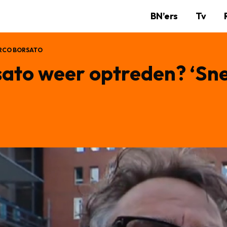
BN’ers
Tv
RCO BORSATO
ato weer optreden? ‘Sne