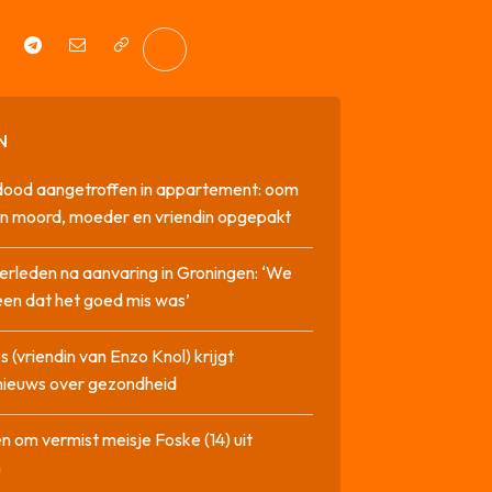
N
dood aangetroffen in appartement: oom
n moord, moeder en vriendin opgepakt
erleden na aanvaring in Groningen: ‘We
en dat het goed mis was’
 (vriendin van Enzo Knol) krijgt
nieuws over gezondheid
n om vermist meisje Foske (14) uit
m