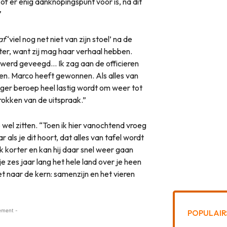
r of er enig aanknopingspunt voor is, na dit
”
af
‘viel nog net niet van zijn stoel’ na de
ter, want zij mag haar verhaal hebben.
l werd geveegd… Ik zag aan de officieren
men. Marco heeft gewonnen. Als alles van
oger beroep heel lastig wordt om weer tot
rokken van de uitspraak.”
el zitten. “Toen ik hier vanochtend vroeg
 als je dit hoort, dat alles van tafel wordt
 korter en kan hij daar snel weer gaan
e zes jaar lang het hele land over je heen
t naar de kern: samenzijn en het vieren
ement -
POPULAIR