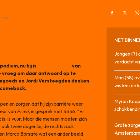
ement -
NET BINNE
Jongen (7) 
verdacht va
odium, nu hij is
vrijgesproken
van
te vroeg om daar antwoord op te
Man (58) ov
tegoeds en Jordi Versteegden denken
wisten mete
n comeback.
Myron Koops
en en zorgen dat hij zijn carrière weer
schokkend 
teur van
Privé
, in gesprek met SBS6. “Er
k is, is vuur. Maar die mensen moeten zich
Grote zorge
r ook twee dagen bij de rechtszaak
Amsterda
gen Marco Borsato wat een ander beeld