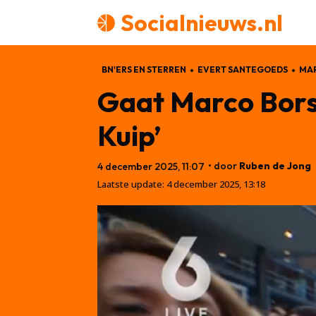
Socialnieuws.nl
BN'ERS EN STERREN
EVERT SANTEGOEDS
MA
Gaat Marco Bors
Kuip’
• door
Ruben de Jong
4 december 2025, 11:07
Laatste update:
4 december 2025, 13:18