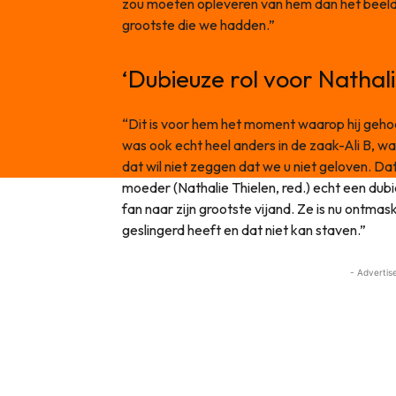
zou moeten opleveren van hem dan het beeld 
grootste die we hadden.”
‘Dubieuze rol voor Nathali
“Dit is voor hem het moment waarop hij geho
was ook echt heel anders in de zaak-Ali B, w
dat wil niet zeggen dat we u niet geloven. Da
moeder (Nathalie Thielen, red.) echt een dub
fan naar zijn grootste vijand. Ze is nu ontmas
geslingerd heeft en dat niet kan staven.”
- Advertis