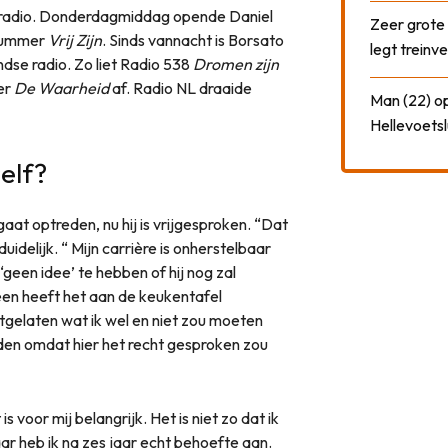
de radio. Donderdagmiddag opende Daniel
Zeer grote
 nummer
Vrij Zijn
. Sinds vannacht is Borsato
legt treinve
ndse radio. Zo liet Radio 538
Dromen zijn
er
De Waarheid
af. Radio NL draaide
Man (22) op
Hellevoetsl
elf?
aat optreden, nu hij is vrijgesproken. “Dat
uidelijk. “ Mijn carrière is onherstelbaar
‘geen idee’ te hebben of hij nog zal
een heeft het aan de keukentafel
itgelaten wat ik wel en niet zou moeten
den omdat hier het recht gesproken zou
s voor mij belangrijk. Het is niet zo dat ik
Daar heb ik na zes jaar echt behoefte aan.