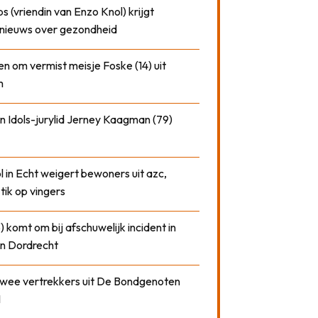
 (vriendin van Enzo Knol) krijgt
nieuws over gezondheid
n om vermist meisje Foske (14) uit
m
n Idols-jurylid Jerney Kaagman (79)
 in Echt weigert bewoners uit azc,
 tik op vingers
) komt om bij afschuwelijk incident in
n Dordrecht
 twee vertrekkers uit De Bondgenoten
1