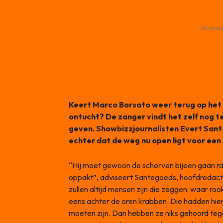
- Advertis
Keert Marco Borsato weer terug op het p
ontucht? De zanger vindt het zelf nog 
geven. Showbizzjournalisten Evert San
echter dat de weg nu open ligt voor ee
“Hij moet gewoon de scherven bijeen gaan rap
oppakt”, adviseert Santegoeds, hoofdredac
zullen altijd mensen zijn die zeggen: waar roo
eens achter de oren krabben. Die hadden hie
moeten zijn. Dan hebben ze niks gehoord te