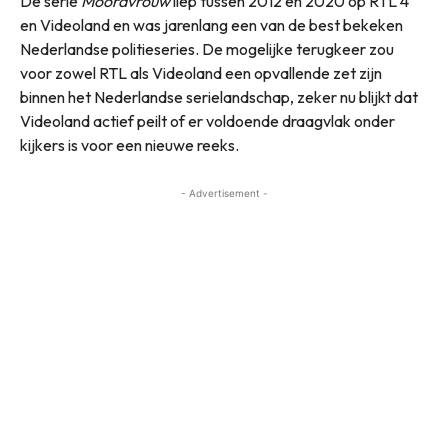
De serie
Moordvrouw
liep tussen 2012 en 2020 op RTL 4
en Videoland en was jarenlang een van de best bekeken
Nederlandse politieseries. De mogelijke terugkeer zou
voor zowel RTL als Videoland een opvallende zet zijn
binnen het Nederlandse serielandschap, zeker nu blijkt dat
Videoland actief peilt of er voldoende draagvlak onder
kijkers is voor een nieuwe reeks.
- Advertisement -