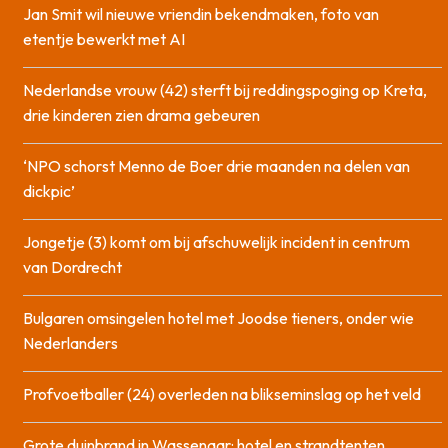
Jan Smit wil nieuwe vriendin bekendmaken, foto van
etentje bewerkt met AI
Nederlandse vrouw (42) sterft bij reddingspoging op Kreta,
drie kinderen zien drama gebeuren
‘NPO schorst Menno de Boer drie maanden na delen van
dickpic’
Jongetje (3) komt om bij afschuwelijk incident in centrum
van Dordrecht
Bulgaren omsingelen hotel met Joodse tieners, onder wie
Nederlanders
Profvoetballer (24) overleden na blikseminslag op het veld
Grote duinbrand in Wassenaar: hotel en strandtenten