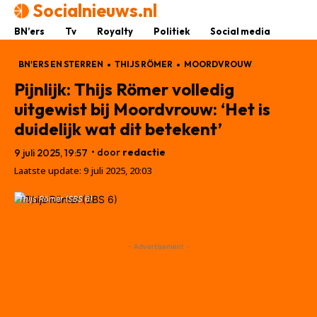
Socialnieuws.nl
BN’ers
Tv
Royalty
Politiek
Social media
BN'ERS EN STERREN
THIJS RÖMER
MOORDVROUW
Pijnlijk: Thijs Römer volledig
uitgewist bij Moordvrouw: ‘Het is
duidelijk wat dit betekent’
• door
redactie
9 juli 2025, 19:57
Laatste update:
9 juli 2025, 20:03
Thijs Römer (SBS 6)
- Advertisement -