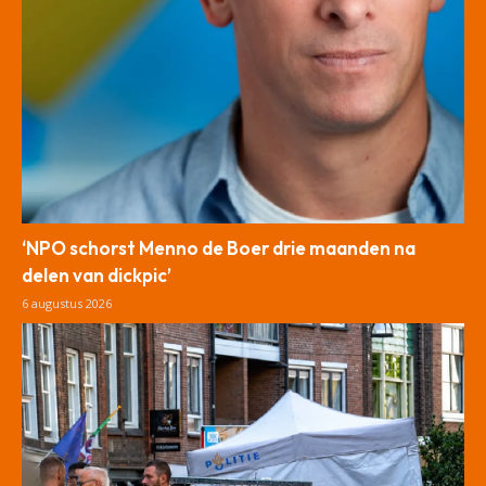
‘NPO schorst Menno de Boer drie maanden na
delen van dickpic’
6 augustus 2026