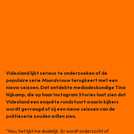
Videoland lijkt serieus te onderzoeken of de
populaire serie
Moordvrouw
terugkeert met een
nieuw seizoen. Dat ontdekte mediadeskundige Tina
Nijkamp, die op haar Instagram Stories laat zien dat
Videoland een enquête rondstuurt waarin kijkers
wordt gevraagd of zij een nieuw seizoen van de
politieserie zouden willen zien.
“Nou, het lijkt me duidelijk. Er wordt onderzocht of