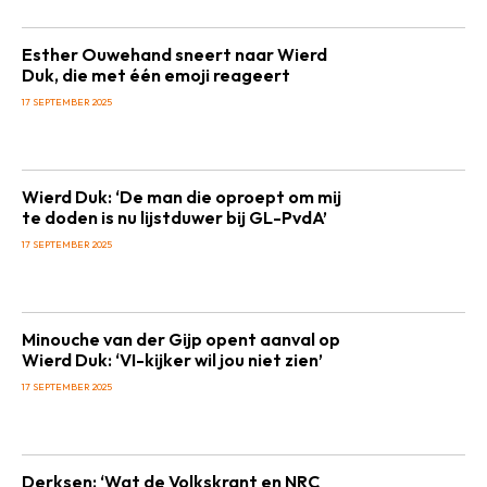
Esther Ouwehand sneert naar Wierd
Duk, die met één emoji reageert
17 SEPTEMBER 2025
Wierd Duk: ‘De man die oproept om mij
te doden is nu lijstduwer bij GL-PvdA’
17 SEPTEMBER 2025
Minouche van der Gijp opent aanval op
Wierd Duk: ‘VI-kijker wil jou niet zien’
17 SEPTEMBER 2025
Derksen: ‘Wat de Volkskrant en NRC