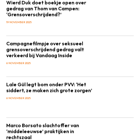
Wierd Duk doet boekje open over
gedrag van Thom van Campen:
‘Grensoverschrijdend?’
19 NOVEMBER 2025
Campagnefilmpje over seksueel
grensoverschrijdend gedrag valt
verkeerd bij Vandaag Inside
6 NOVEMBER 2025
Lale Gül legt bom onder PVV: ‘Het
siddert, ze maken zich grote zorgen’
6 NOVEMBER 2025
Marco Borsato slachtoffer van
‘middeleeuwse’ praktijken in
rechtszaal