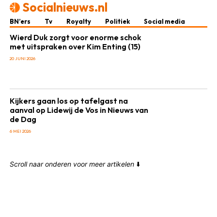
Socialnieuws.nl
BN’ers
Tv
Royalty
Politiek
Social media
Wierd Duk zorgt voor enorme schok
met uitspraken over Kim Enting (15)
20 JUNI 2026
Kijkers gaan los op tafelgast na
aanval op Lidewij de Vos in Nieuws van
de Dag
6 MEI 2026
Scroll naar onderen voor meer artikelen
⬇️