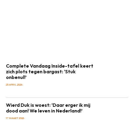
Complete Vandaag Inside-tafel keert
zich plots tegen bargast: ‘Stuk
onbenul!’
23 APRIL 2026
Wierd Duk is woest: ‘Daar erger ik mij
dood aan! We leven in Nederland!’
17 MAART 2026