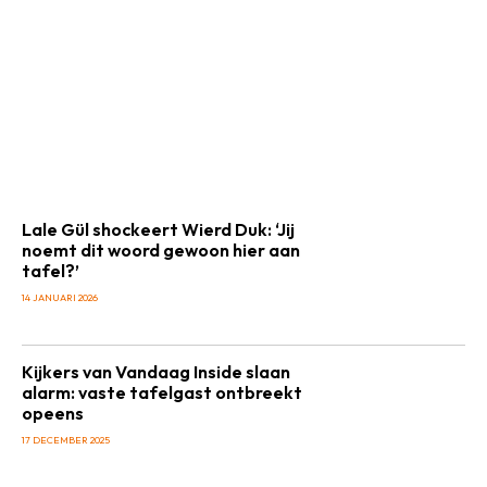
Lale Gül shockeert Wierd Duk: ‘Jij
noemt dit woord gewoon hier aan
tafel?’
14 JANUARI 2026
Kijkers van Vandaag Inside slaan
alarm: vaste tafelgast ontbreekt
opeens
17 DECEMBER 2025