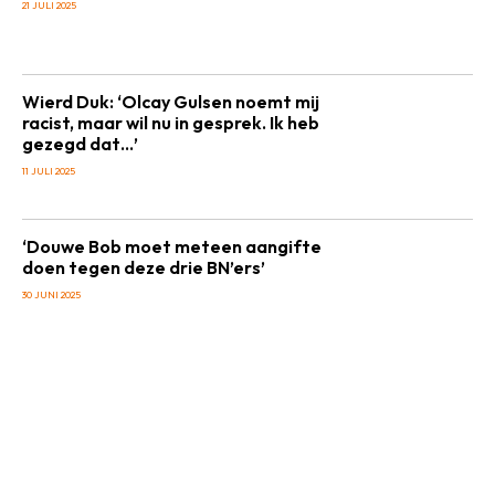
21 JULI 2025
Wierd Duk: ‘Olcay Gulsen noemt mij
racist, maar wil nu in gesprek. Ik heb
gezegd dat…’
11 JULI 2025
‘Douwe Bob moet meteen aangifte
doen tegen deze drie BN’ers’
30 JUNI 2025