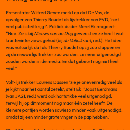
Presentator Wilfred Genee merkt op dat De Vos, de
opvolger van Thierry Baudet als lijstrekker van FVD, ‘niet
veel publiciteit krijgt’. Politiek duider Merel Ek reageert:
“Nee. Ze is bij
Nieuws van de Dag
geweest en ze heeft wat
kranteninterviews gehad (bij
de Volkskrant
, red.). Het idee
was natuurlijk dat als Thierry Baudet opzij zou stappen en
zij de nieuwe lijsttrekker zou worden, ze meer uitgenodigd
zouden worden in de media. En dat gebeurt nog niet heel
veel.”
Volt-lijstrekker Laurens Dassen ‘zie je onevenredig veel als
je kijkt naar het aantal zetels’, stelt Ek. “Joost Eerdmans
(van JA21, red.) werd ook hartstikke veel uitgenodigd,
terwijl hij op dit moment nog maar één zetel heeft. De
kleinere partijen worden sowieso minder vaak uitgenodigd,
omdat zij een minder grote vinger in de pap hebben.”