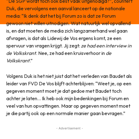
“De SGP wordt toch ook best vaak uitgenodigd?”, countert
Duk, die vervolgens een aanval lanceert op de nationale
media: “Ik denk dat het bij Forum zo is dat ze Forum
gewoon niet willen uitnodigen. Wat natuurlijk wel opvallend
is, en dat moeten de media zich langzamerhand wel gaan
afvragen, is dat als Lidewij de Vos ergens komt, ze een
spervuur van vragen krijgt. Jij zegt:
ze had een interview in
de Volkskrant
. Nee, ze had een kruisverhoor in
de
Volkskrant
.”
Volgens Duk is het niet juist dat het verleden van Baudet als
leider van FVD De Vos blijft achterblijven: “Weet je, op een
gegeven moment moet je dat gedoe met Baudet toch
achter je laten… Ik heb ook mijn bedenkingen bij Forum en
veel van hun opvattingen. Maar op gegeven moment moet
je die partij ook op een normale manier gaan bevragen.”
- Advertisement -