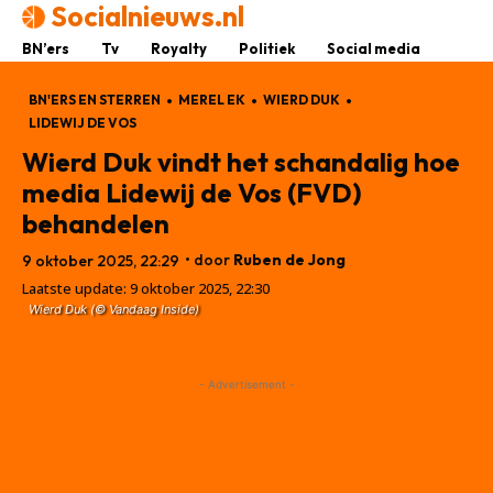
Socialnieuws.nl
BN’ers
Tv
Royalty
Politiek
Social media
BN'ERS EN STERREN
MEREL EK
WIERD DUK
LIDEWIJ DE VOS
Wierd Duk vindt het schandalig hoe
media Lidewij de Vos (FVD)
behandelen
• door
Ruben de Jong
9 oktober 2025, 22:29
Laatste update:
9 oktober 2025, 22:30
Wierd Duk (© Vandaag Inside)
- Advertisement -