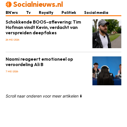
Socialnieuws.nl
BN’ers
Tv
Royalty
Politiek
Social media
Schokkende BOOS-aflevering: Tim
Hofman vindt Kevin, verdacht van
verspreiden deepfakes
26 MEI 2026
Naomi reageert emotioneel op
veroordeling Ali B
7 MEI 2026
Scroll naar onderen voor meer artikelen
⬇️