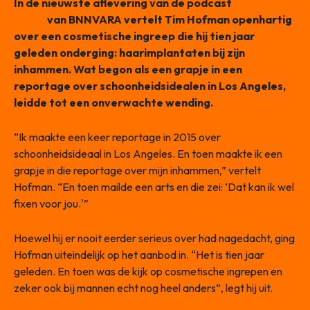
In de nieuwste aflevering van de podcast
Radio
BOOS
van BNNVARA vertelt Tim Hofman openhartig
over een cosmetische ingreep die hij tien jaar
geleden onderging: haarimplantaten bij zijn
inhammen. Wat begon als een grapje in een
reportage over schoonheidsidealen in Los Angeles,
leidde tot een onverwachte wending.
“Ik maakte een keer reportage in 2015 over
schoonheidsideaal in Los Angeles. En toen maakte ik een
grapje in die reportage over mijn inhammen,” vertelt
Hofman. “En toen mailde een arts en die zei: ‘Dat kan ik wel
fixen voor jou.'”
Hoewel hij er nooit eerder serieus over had nagedacht, ging
Hofman uiteindelijk op het aanbod in. “Het is tien jaar
geleden. En toen was de kijk op cosmetische ingrepen en
zeker ook bij mannen echt nog heel anders”, legt hij uit.