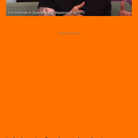
Tim Hofman in Goedenavond Nederland (NPO 1)
- Advertisement -