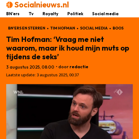
Socialnieuws.nl
BN’ers
Tv
Royalty
Politiek
Social media
BN'ERS EN STERREN
TIM HOFMAN
SOCIAL MEDIA
BOOS
Tim Hofman: ‘Vraag me niet
waarom, maar ik houd mijn muts op
tijdens de seks’
• door
redactie
3 augustus 2025, 08:00
Laatste update:
3 augustus 2025, 00:37