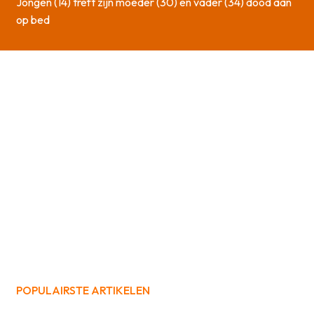
Jongen (14) treft zijn moeder (30) en vader (34) dood aan
op bed
POPULAIRSTE ARTIKELEN