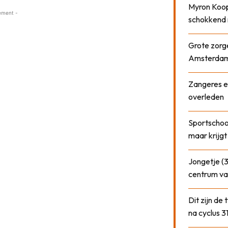
Myron Koops
ement -
schokkend 
Grote zorge
Amsterda
Zangeres e
overleden
Sportschool
maar krijgt
Jongetje (3
centrum va
Dit zijn de
na cyclus 3