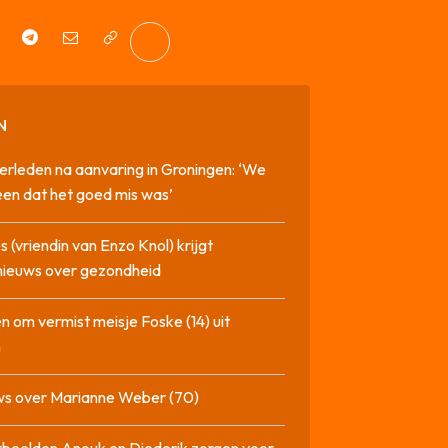
N
erleden na aanvaring in Groningen: ‘We
en dat het goed mis was’
 (vriendin van Enzo Knol) krijgt
nieuws over gezondheid
n om vermist meisje Foske (14) uit
m
ws over Marianne Weber (70)
beelden Anouk en Diederik zorgen voor