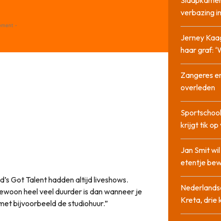
verbazing 
ement -
Jerney Kaa
haar graf: 
Zangeres en
overleden
Sportschool
krijgt tik op
Jan Smit wi
etentje bew
d’s Got Talent hadden altijd liveshows.
Nederlandse
ewoon heel veel duurder is dan wanneer je
Kreta, drie
met bijvoorbeeld de studiohuur.”