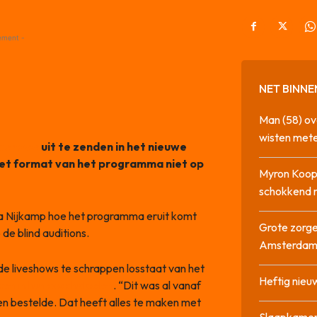
ement -
NET BINNE
Man (58) ov
wisten mete
veshows
uit te zenden in het nieuwe
 het format van het programma niet op
Myron Koops
schokkend 
na Nijkamp hoe het programma eruit komt
Grote zorge
de blind auditions.
Amsterda
de liveshows te schrappen losstaat van het
Heftig nieu
en in hun coachstoelen
. “Dit was al vanaf
en bestelde. Dat heeft alles te maken met
Slaapkamer