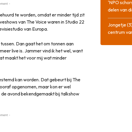
‘NPO schor
ement -
delen van di
ehuurd te worden, omdat er minder tijd zit
iveshows van The Voice waren in Studio 22
Jongetje (3)
evisiestudio van Europa.
centrum va
ek tussen. Dan gaat het om tonnen aan
 meer live is. Jammer vind ik het wel, want
Dat maakt het voor mij wat minder
gestemd kan worden. Dat gebeurt bij The
r vooraf opgenomen, maar kon er wel
p de avond bekendgemaakt bij talkshow
ement -