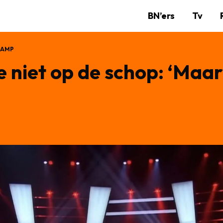
BN’ers
Tv
KAMP
 niet op de schop: ‘Maa