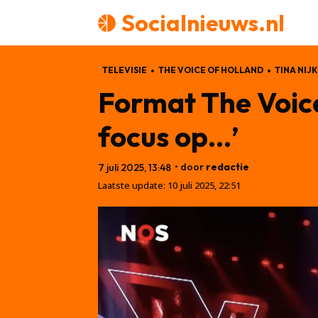
Socialnieuws.nl
TELEVISIE
THE VOICE OF HOLLAND
TINA NIJ
Format The Voice
focus op…’
• door
redactie
7 juli 2025, 13:48
Laatste update:
10 juli 2025, 22:51