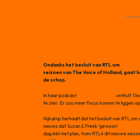
- Advertis
Ondanks het besluit van RTL om
géén li
seizoen van The Voice of Holland, gaat
de schop.
In haar podcast
Tina’s TV Update
onthult Ti
te zien. Er zou meer focus komen te liggen op 
Nijkamp herhaalt dat het besluit van RTL om 
nieuws dat Suzan & Freek ‘gewoon’
plaatsnem
dag één het plan, toen RTL4 dit nieuwe seizo