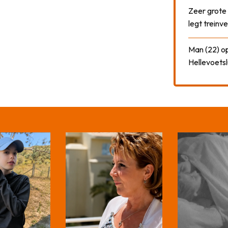
Zeer grote
legt treinve
Man (22) op
Hellevoetsl