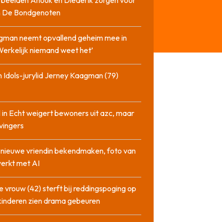
in De Bondgenoten
gman neemt opvallend geheim mee in
‘Werkelijk niemand weet het’
 Idols-jurylid Jerney Kaagman (79)
 in Echt weigert bewoners uit azc, maar
 vingers
l nieuwe vriendin bekendmaken, foto van
erkt met AI
 vrouw (42) sterft bij reddingspoging op
 kinderen zien drama gebeuren