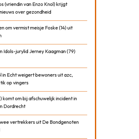
 (vriendin van Enzo Knol) krijgt
nieuws over gezondheid
n om vermist meisje Foske (14) uit
m
n Idols-jurylid Jerney Kaagman (79)
 in Echt weigert bewoners uit azc,
 tik op vingers
) komt om bij afschuwelijk incident in
n Dordrecht
 twee vertrekkers uit De Bondgenoten
1