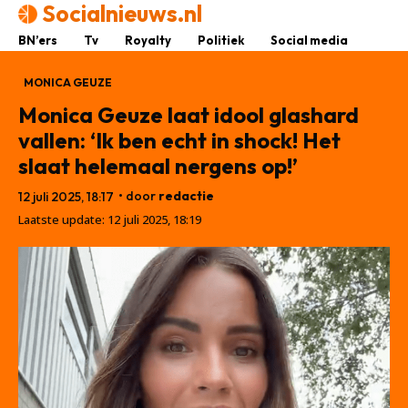
Socialnieuws.nl
BN’ers
Tv
Royalty
Politiek
Social media
MONICA GEUZE
Monica Geuze laat idool glashard
vallen: ‘Ik ben echt in shock! Het
slaat helemaal nergens op!’
• door
redactie
12 juli 2025, 18:17
Laatste update:
12 juli 2025, 18:19