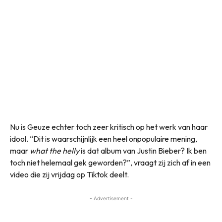
Nu is Geuze echter toch zeer kritisch op het werk van haar
idool. “Dit is waarschijnlijk een heel onpopulaire mening,
maar
what the helly
is dat album van Justin Bieber? Ik ben
toch niet helemaal gek geworden?”, vraagt zij zich af in een
video die zij vrijdag op Tiktok deelt.
- Advertisement -