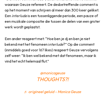
waaraan Geuze refereert. De desbetreffende comment is
op het moment van schrijven al meer dan 300 keer geliket.
Een
interlude
is een tussenliggende periode, een pauze of
een muzikale compositie die tussen de delen van een groter
werk wordt geplaatst.
Een ander reageert met: “Hoe ben je dj en ben je niet
bekend met het fenomeen i
nterlude
?” Op die comment
(inmiddels goed voor 167 likes) reageert Geuze vervolgens
zelf weer: “Ik ben wel bekend met dat fenomeen, maar ik
vind het echt helemaal flut.”
@monicageuze
THOUGHTS?!
♬ origineel geluid – Monica Geuze