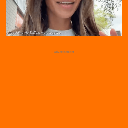
Afbeelding via TikTok: monicageuze
- Advertisement -