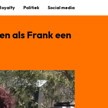
Royalty
Politiek
Social media
den als Frank een