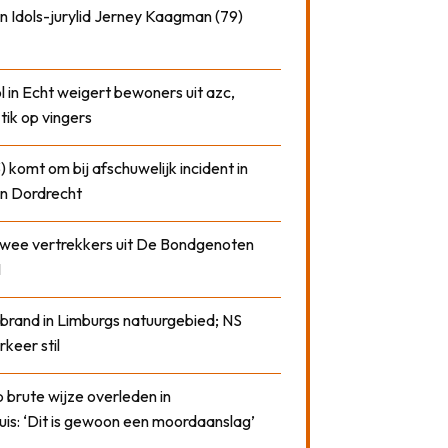
n Idols-jurylid Jerney Kaagman (79)
 in Echt weigert bewoners uit azc,
 tik op vingers
) komt om bij afschuwelijk incident in
n Dordrecht
 twee vertrekkers uit De Bondgenoten
1
 brand in Limburgs natuurgebied; NS
rkeer stil
 brute wijze overleden in
uis: ‘Dit is gewoon een moordaanslag’