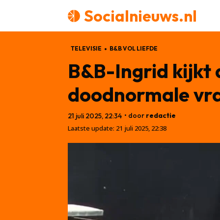
Socialnieuws.nl
TELEVISIE
B&B VOL LIEFDE
B&B-Ingrid kijkt 
doodnormale vra
• door
redactie
21 juli 2025, 22:34
Laatste update:
21 juli 2025, 22:38