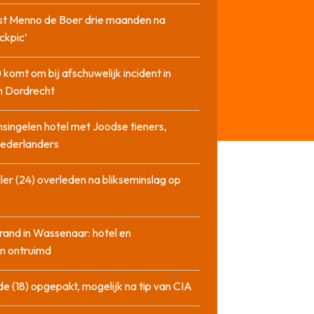
st Menno de Boer drie maanden na
ckpic’
 komt om bij afschuwelijk incident in
n Dordrecht
singelen hotel met Joodse tieners,
Nederlanders
ler (24) overleden na blikseminslag op
rand in Wassenaar: hotel en
n ontruimd
de (18) opgepakt, mogelijk na tip van CIA