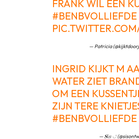
FRANK WIL EEN K
#BENBVOLLIEFDE
PIC.TWITTER.COM
— Patricia (@kijktdoo
INGRID KIJKT M A
WATER ZIET BRAN
OM EEN KUSSENTJ
ZIJN TERE KNIETJE
#BENBVOLLIEFDE
— 𝐒ί𝕤 ◡̈ (@sisontw