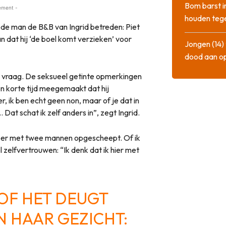
Bom barst i
ement -
houden tege
eede man de B&B van Ingrid betreden: Piet
an dat hij ‘de boel komt verzieken’ voor
Jongen (14) 
dood aan o
 de vraag. De seksueel getinte opmerkingen
een korte tijd meegemaakt dat hij
, ik ben echt geen non, maar of je dat in
Dat schat ik zelf anders in”, zegt Ingrid.
n keer met twee mannen opgescheept. Of ik
ol zelfvertrouwen: “Ik denk dat ik hier met
 OF HET DEUGT
EN HAAR GEZICHT: