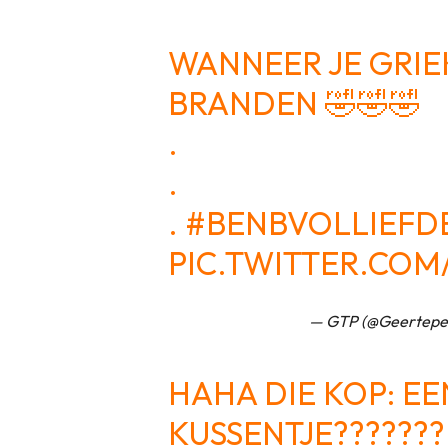
WANNEER JE GRIE
BRANDEN 🤣🤣🤣
.
.
.
#BENBVOLLIEFD
PIC.TWITTER.CO
— GTP (@Geertepe
HAHA DIE KOP: EE
KUSSENTJE???????