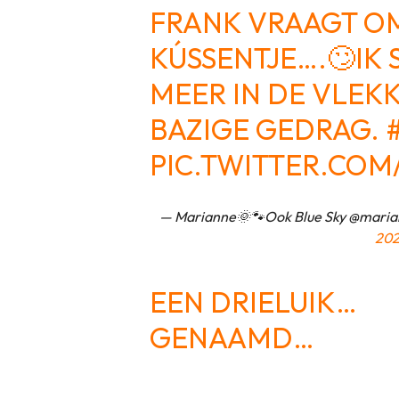
FRANK VRAAGT O
KÚSSENTJE….🙄IK 
MEER IN DE VLEK
BAZIGE GEDRAG.
PIC.TWITTER.CO
— Marianne🌞🐾Ook Blue Sky @marian
20
EEN DRIELUIK…
GENAAMD…