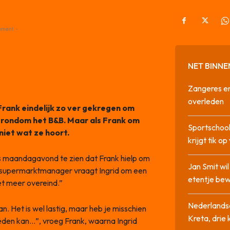
ement -
NET BINNE
Zangeres en
overleden
 Frank eindelijk zo ver gekregen om
en rondom het B&B. Maar als Frank om
Sportschool
niet wat ze hoort.
krijgt tik op
as maandagavond te zien dat Frank hielp om
Jan Smit wi
ge supermarktmanager vraagt Ingrid om een
etentje bew
et meer overeind.”
Nederlandse
an. Het is wel lastig, maar heb je misschien
Kreta, drie
eden kan…”, vroeg Frank, waarna Ingrid