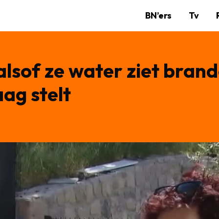
BN’ers
Tv
alsof ze water ziet bran
ag stelt