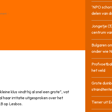
”
‘NPO schor
delen van di
ement -
Jongetje (3)
centrum va
Bulgaren om
onder wie 
Profvoetbal
het veld
Grote duinb
strandtente
ine klus vindt hij al snel een grote”, vat
l haar irritatie uitgesproken over het
Tiener uit E
B&B op Lesbos.