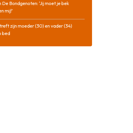
n De Bondgenoten: ‘Jij moet je bek
n mij!’
treft zijn moeder (30) en vader (34)
p bed