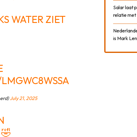
Salar laat 
relatie me
KS WATER ZIET
Nederlander
is Mark Len
E
M/LMGWC8WSSA
erd)
July 21, 2025
N
 🤣