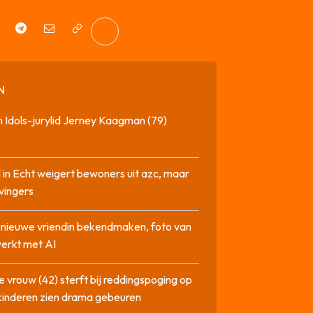
N
 Idols-jurylid Jerney Kaagman (79)
 in Echt weigert bewoners uit azc, maar
 vingers
l nieuwe vriendin bekendmaken, foto van
erkt met AI
 vrouw (42) sterft bij reddingspoging op
 kinderen zien drama gebeuren