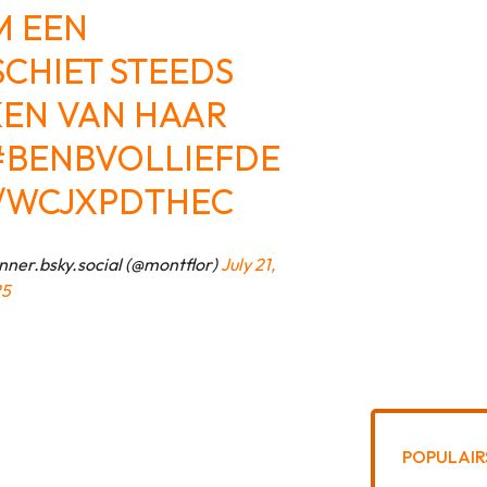
M EEN
SCHIET STEEDS
KEN VAN HAAR
#BENBVOLLIEFDE
M/WCJXPDTHEC
ner.bsky.social (@montflor)
July 21,
25
POPULAIR