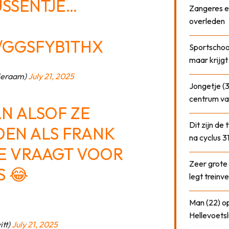
USSENTJE…
Zangeres e
overleden
/GGSFYB1THX
Sportschool
maar krijgt
rjeraam)
July 21, 2025
Jongetje (3
centrum va
AN ALSOF ZE
Dit zijn de
DEN ALS FRANK
na cyclus 3
E VRAAGT VOOR
Zeer grote
S 😂
legt treinve
Man (22) op
Hellevoetsl
itt)
July 21, 2025