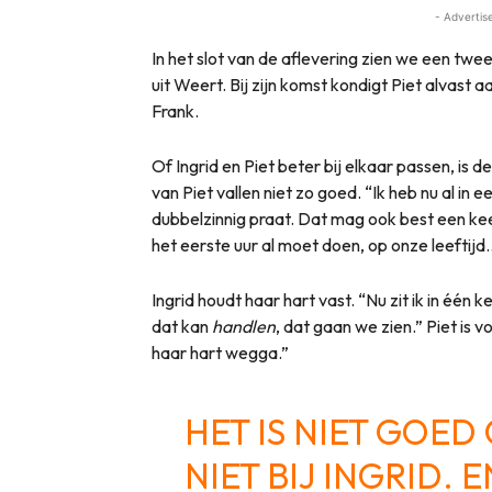
- Advertis
In het slot van de aflevering zien we een tw
uit Weert. Bij zijn komst kondigt Piet alvast a
Frank.
Of Ingrid en Piet beter bij elkaar passen, is
van Piet vallen niet zo goed. “Ik heb nu al in 
dubbelzinnig praat. Dat mag ook best een keer
het eerste uur al moet doen, op onze leeftijd… 
Ingrid houdt haar hart vast. “Nu zit ik in éé
dat kan
handlen
, dat gaan we zien.” Piet is v
haar hart wegga.”
HET IS NIET GOED
NIET BIJ INGRID. 