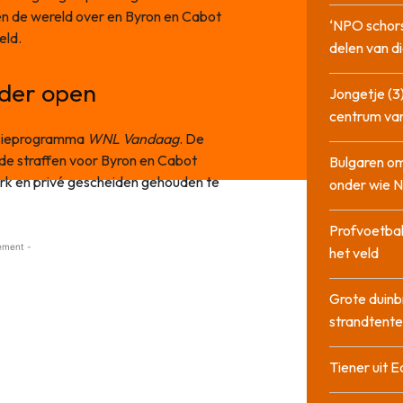
n de wereld over en Byron en Cabot
‘NPO schor
eld.
delen van di
lder open
Jongetje (3)
centrum va
visieprogramma
WNL Vandaag
. De
rde straffen voor Byron en Cabot
Bulgaren om
rk en privé gescheiden gehouden te
onder wie 
Profvoetbal
ement -
het veld
Grote duinb
strandtente
Tiener uit E