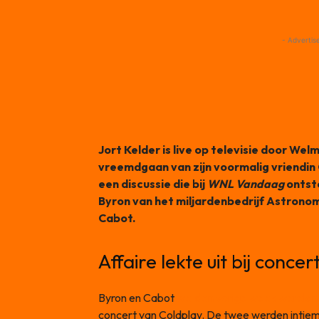
- Advertis
Jort Kelder is live op televisie door We
vreemdgaan van zijn voormalig vriendin
een discussie die bij
WNL Vandaag
ontst
Byron van het miljardenbedrijf Astronome
Cabot.
Affaire lekte uit bij conce
Byron en Cabot
werden vorige week wereldn
concert van Coldplay. De twee werden inti