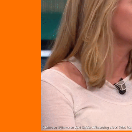
Welmoed Sijtsma en Jort Kelder Afbeelding via X: WNL Va