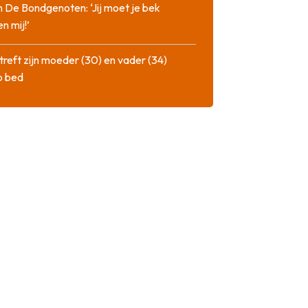
n De Bondgenoten: ‘Jij moet je bek
n mij!’
treft zijn moeder (30) en vader (34)
p bed