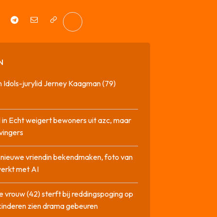
N
 Idols-jurylid Jerney Kaagman (79)
 in Echt weigert bewoners uit azc, maar
 vingers
l nieuwe vriendin bekendmaken, foto van
erkt met AI
 vrouw (42) sterft bij reddingspoging op
 kinderen zien drama gebeuren