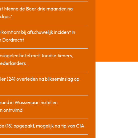
st Menno de Boer drie maanden na
ckpic’
 komt om bij afschuwelijk incident in
n Dordrecht
singelen hotel met Joodse tieners,
Nederlanders
ler (24) overleden na blikseminslag op
rand in Wassenaar: hotel en
n ontruimd
de (18) opgepakt, mogelijk na tip van CIA