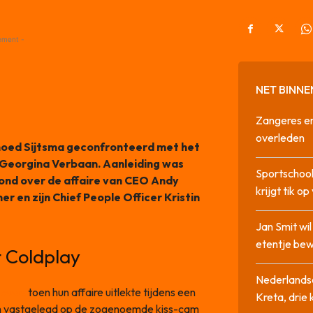
ement -
NET BINNE
Zangeres en
overleden
lmoed Sijtsma
geconfronteerd met het
 Georgina Verbaan. Aanleiding was
Sportschool
ond over de affaire van CEO Andy
krijgt tik op
r en zijn Chief People Officer Kristin
Jan Smit wi
etentje bew
rt Coldplay
Nederlandse
ieuws
toen hun affaire uitlekte tijdens een
Kreta, drie
em vastgelegd op de zogenoemde kiss-cam