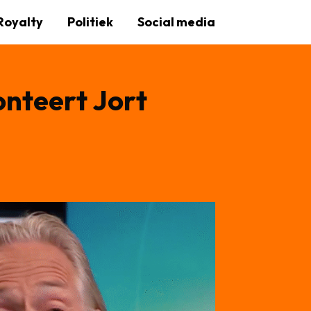
Royalty
Politiek
Social media
onteert Jort