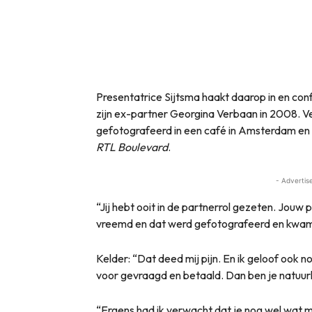
Presentatrice Sijtsma haakt daarop in en co
zijn ex-partner Georgina Verbaan in 2008. 
gefotografeerd in een café in Amsterdam en
RTL Boulevard
.
- Advertis
“Jij hebt ooit in de partnerrol gezeten. Jouw
vreemd en dat werd gefotografeerd en kwam 
Kelder: “Dat deed mij pijn. En ik geloof ook no
voor gevraagd en betaald. Dan ben je natuurli
“Ergens had ik verwacht dat je nog wel wat 