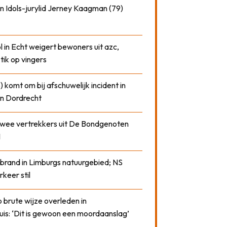
n Idols-jurylid Jerney Kaagman (79)
 in Echt weigert bewoners uit azc,
 tik op vingers
) komt om bij afschuwelijk incident in
n Dordrecht
 twee vertrekkers uit De Bondgenoten
1
 brand in Limburgs natuurgebied; NS
rkeer stil
 brute wijze overleden in
uis: ‘Dit is gewoon een moordaanslag’