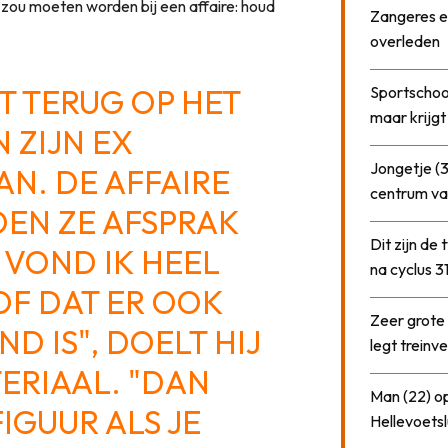
 zou moeten worden bij een affaire: houd
Zangeres e
overleden
T TERUG OP HET
Sportschool
maar krijgt
 ZIJN EX
Jongetje (3
N. DE AFFAIRE
centrum va
EN ZE AFSPRAK
Dit zijn de
T VOND IK HEEL
na cyclus 3
OOF DAT ER OOK
Zeer grote
D IS", DOELT HIJ
legt treinve
ERIAAL. "DAN
Man (22) op
FIGUUR ALS JE
Hellevoetsl