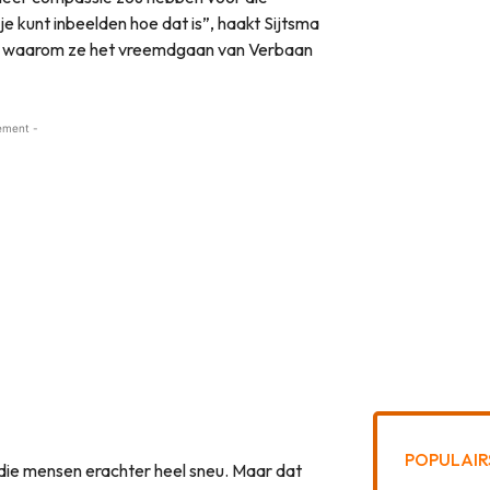
 je kunt inbeelden hoe dat is”, haakt Sijtsma
jk waarom ze het vreemdgaan van Verbaan
ement -
POPULAIR
r die mensen erachter heel sneu. Maar dat