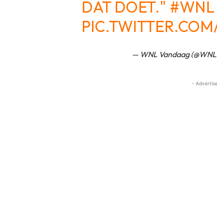
DAT DOET."
#WNL
PIC.TWITTER.CO
— WNL Vandaag (@WNL
- Advertis