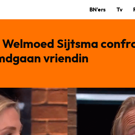
BN’ers
Tv
n: Welmoed Sijtsma confr
mdgaan vriendin