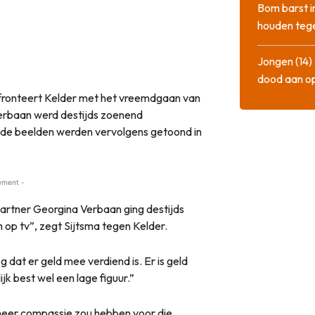
Bom barst i
houden tege
Jongen (14) 
dood aan o
nfronteert Kelder met het vreemdgaan van
Verbaan werd destijds zoenend
 de beelden werden vervolgens getoond in
ement -
 partner Georgina Verbaan ging destijds
op tv”, zegt Sijtsma tegen Kelder.
g dat er geld mee verdiend is. Er is geld
jk best wel een lage figuur.”
meer compassie zou hebben voor die