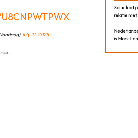
Salar laat 
M/U8CNPWTPWX
relatie me
Nederlander
Vandaag)
July 21, 2025
is Mark Len
ement -