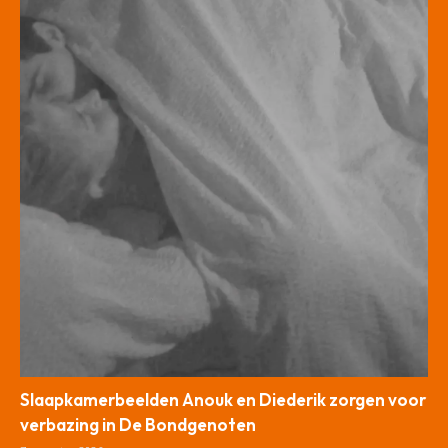
Slaapkamerbeelden Anouk en Diederik zorgen voor
verbazing in De Bondgenoten