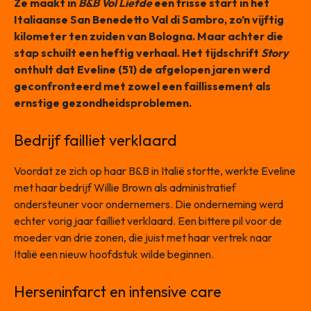
Ze maakt in
B&B Vol Liefde
een frisse start in het
Italiaanse San Benedetto Val di Sambro, zo’n vijftig
kilometer ten zuiden van Bologna. Maar achter die
stap schuilt een heftig verhaal. Het tijdschrift
Story
onthult dat Eveline (51) de afgelopen jaren werd
geconfronteerd met zowel een faillissement als
ernstige gezondheidsproblemen.
Bedrijf failliet verklaard
Voordat ze zich op haar B&B in Italië stortte, werkte Eveline
met haar bedrijf Willie Brown als administratief
ondersteuner voor ondernemers. Die onderneming werd
echter vorig jaar failliet verklaard. Een bittere pil voor de
moeder van drie zonen, die juist met haar vertrek naar
Italië een nieuw hoofdstuk wilde beginnen.
Herseninfarct en intensive care