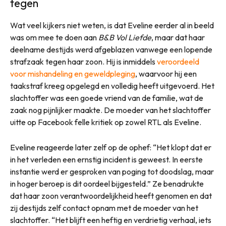
tegen
Wat veel kijkers niet weten, is dat Eveline eerder al in beeld
was om mee te doen aan
B&B Vol Liefde
, maar dat haar
deelname destijds werd afgeblazen vanwege een lopende
strafzaak tegen haar zoon. Hij is inmiddels
veroordeeld
voor mishandeling en geweldpleging
, waarvoor hij een
taakstraf kreeg opgelegd en volledig heeft uitgevoerd. Het
slachtoffer was een goede vriend van de familie, wat de
zaak nog pijnlijker maakte. De moeder van het slachtoffer
uitte op Facebook felle kritiek op zowel RTL als Eveline.
Eveline reageerde later zelf op de ophef: “Het klopt dat er
in het verleden een ernstig incident is geweest. In eerste
instantie werd er gesproken van poging tot doodslag, maar
in hoger beroep is dit oordeel bijgesteld.” Ze benadrukte
dat haar zoon verantwoordelijkheid heeft genomen en dat
zij destijds zelf contact opnam met de moeder van het
slachtoffer. “Het blijft een heftig en verdrietig verhaal, iets