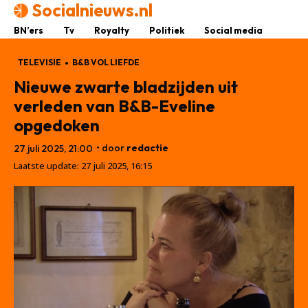
Socialnieuws.nl
BN’ers
Tv
Royalty
Politiek
Social media
TELEVISIE
B&B VOL LIEFDE
Nieuwe zwarte bladzijden uit
verleden van B&B-Eveline
opgedoken
• door
redactie
27 juli 2025, 21:00
Laatste update:
27 juli 2025, 16:15