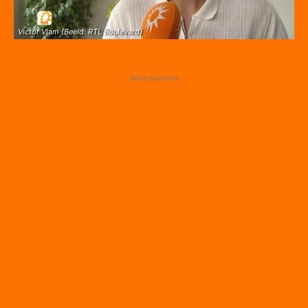
Victor Vlam (Beeld: RTL Boulevard)
- Advertisement -