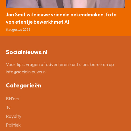
Jan Smit wil nieuwe vriendin bekendmaken, foto
van etentje bewerkt met AI
6 augustus 2026
Socialnieuws.nl
Voor tips, vragen of adverteren kunt u ons bereiken op
info@socialnieuws.nl
Categorieën
BN’ers
Tv
Royalty
Politiek