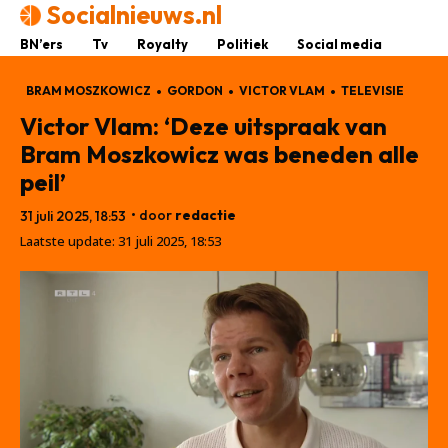
Socialnieuws.nl
BN’ers
Tv
Royalty
Politiek
Social media
BRAM MOSZKOWICZ
GORDON
VICTOR VLAM
TELEVISIE
Victor Vlam: ‘Deze uitspraak van
Bram Moszkowicz was beneden alle
peil’
• door
redactie
31 juli 2025, 18:53
Laatste update:
31 juli 2025, 18:53