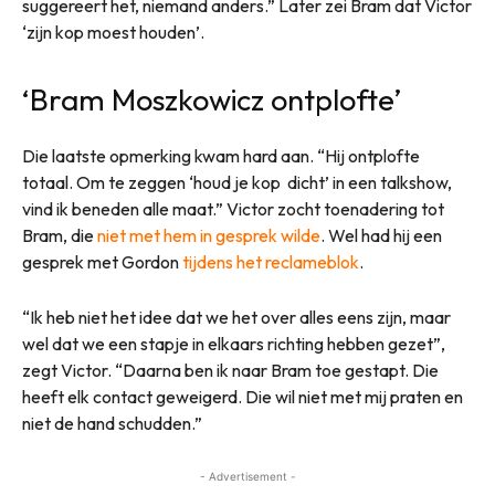
suggereert het, niemand anders.” Later zei Bram dat Victor
‘zijn kop moest houden’.
‘Bram Moszkowicz ontplofte’
Die laatste opmerking kwam hard aan. “Hij ontplofte
totaal. Om te zeggen ‘houd je kop dicht’ in een talkshow,
vind ik beneden alle maat.” Victor zocht toenadering tot
Bram, die
niet met hem in gesprek wilde
. Wel had hij een
gesprek met Gordon
tijdens het reclameblok
.
“Ik heb niet het idee dat we het over alles eens zijn, maar
wel dat we een stapje in elkaars richting hebben gezet”,
zegt Victor. “Daarna ben ik naar Bram toe gestapt. Die
heeft elk contact geweigerd. Die wil niet met mij praten en
niet de hand schudden.”
- Advertisement -