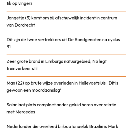
tik op vingers
Jongetje (3) komt om bij afschuwelijk incident in centrum
van Dordrecht
Dit zijn de twee vertrekkers uit De Bondgenoten na cyclus
31
Zeer grote brand in Limburgs natuurgebied; NS legt
treinverkeer stil
Man (22) op brute wijze overleden in Hellevoetsluis: ‘Dit is
gewoon een moordaanslag’
Salar laat plots compleet ander geluid horen over relatie
met Mercedes
Nederlander die overleed bij bootongeluk Brazilië is Mark