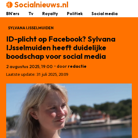
Socialnieuws.nl
BN’ers
Tv
Royalty
Politiek
Social media
SYLVANA IJSSELMUIDEN
ID-plicht op Facebook? Sylvana
IJsselmuiden heeft duidelijke
boodschap voor social media
• door
redactie
2 augustus 2025, 19:00
Laatste update:
31 juli 2025, 20:09