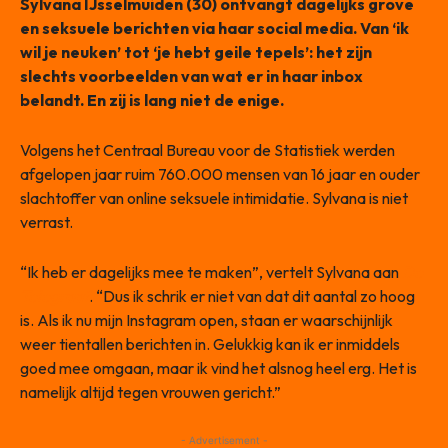
Sylvana IJsselmuiden (30) ontvangt dagelijks grove
en seksuele berichten via haar social media. Van ‘ik
wil je neuken’ tot ‘je hebt geile tepels’: het zijn
slechts voorbeelden van wat er in haar inbox
belandt. En zij is lang niet de enige.
Volgens het Centraal Bureau voor de Statistiek werden
afgelopen jaar ruim 760.000 mensen van 16 jaar en ouder
slachtoffer van online seksuele intimidatie. Sylvana is niet
verrast.
“Ik heb er dagelijks mee te maken”, vertelt Sylvana aan
De
Telegraaf
. “Dus ik schrik er niet van dat dit aantal zo hoog
is. Als ik nu mijn Instagram open, staan er waarschijnlijk
weer tientallen berichten in. Gelukkig kan ik er inmiddels
goed mee omgaan, maar ik vind het alsnog heel erg. Het is
namelijk altijd tegen vrouwen gericht.”
- Advertisement -