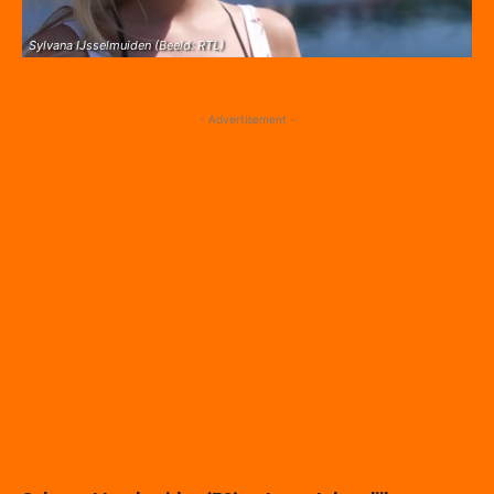
Sylvana IJsselmuiden (Beeld: RTL)
- Advertisement -