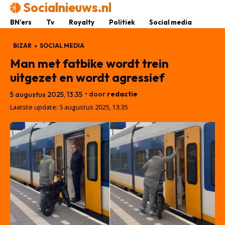
Socialnieuws.nl
BN’ers
Tv
Royalty
Politiek
Social media
BIZAR
SOCIAL MEDIA
Man met fatbike wordt trein
uitgezet en wordt agressief
• door
redactie
5 augustus 2025, 13:35
Laatste update:
5 augustus 2025, 13:35