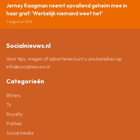
Jerney Kaagman neemt opvallend geheim mee in
haar graf: ‘Werkelijk niemand weet het’
7 augustus 2026
Socialnieuws.nl
Voor tips, vragen of adverteren kunt u ons bereiken op
info@socialnieuws.nl
Categorieën
BN’ers
Tv
Royalty
Politiek
Social media