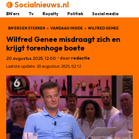
Socialnieuws.nl
BN’ers
Tv
Royalty
Politiek
Social media
BN'ERS EN STERREN
VANDAAG INSIDE
WILFRED GENEE
Wilfred Genee misdraagt zich en
krijgt torenhoge boete
• door
redactie
20 augustus 2025, 12:00
Laatste update:
20 augustus 2025, 02:12