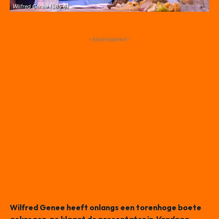
Wilfred Genee (SBS 6)
- Advertisement -
Wilfred Genee heeft onlangs een torenhoge boete
gekregen, zo klaagt de presentator in
Vandaag