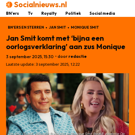
Socialnieuws.nl
BN’ers
Tv
Royalty
Politiek
Social media
BN'ERS EN STERREN
JAN SMIT
MONIQUE SMIT
Jan Smit komt met ‘bijna een
oorlogsverklaring’ aan zus Monique
• door
redactie
3 september 2025, 15:30
Laatste update:
3 september 2025, 12:22
Jan Smit (Beeld: videoclip Tranquilo) en Monique Smit (beeld: videoclip Op