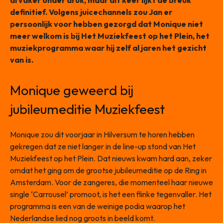
al vaker onder druk, maar dit keer lijkt de breuk
definitief. Volgens juicechannels zou Jan er
persoonlijk voor hebben gezorgd dat Monique niet
meer welkom is bij Het Muziekfeest op het Plein, het
muziekprogramma waar hij zelf al jaren het gezicht
van is.
Monique geweerd bij
jubileumeditie Muziekfeest
Monique zou dit voorjaar in Hilversum te horen hebben
gekregen dat ze niet langer in de line-up stond van Het
Muziekfeest op het Plein. Dat nieuws kwam hard aan, zeker
omdat het ging om de grootse jubileumeditie op de Ring in
Amsterdam. Voor de zangeres, die momenteel haar nieuwe
single ‘Carrousel’ promoot, is het een flinke tegenvaller. Het
programma is een van de weinige podia waarop het
Nederlandse lied nog groots in beeld komt.