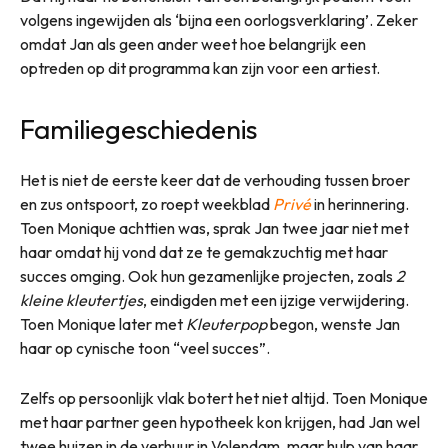
volgens ingewijden als ‘bijna een oorlogsverklaring’. Zeker
omdat Jan als geen ander weet hoe belangrijk een
optreden op dit programma kan zijn voor een artiest.
Familiegeschiedenis
Het is niet de eerste keer dat de verhouding tussen broer
en zus ontspoort, zo roept weekblad
Privé
in herinnering.
Toen Monique achttien was, sprak Jan twee jaar niet met
haar omdat hij vond dat ze te gemakzuchtig met haar
succes omging. Ook hun gezamenlijke projecten, zoals
2
kleine kleutertjes
, eindigden met een ijzige verwijdering.
Toen Monique later met
Kleuterpop
begon, wenste Jan
haar op cynische toon “veel succes”.
Zelfs op persoonlijk vlak botert het niet altijd. Toen Monique
met haar partner geen hypotheek kon krijgen, had Jan wel
twee huizen in de verhuur in Volendam, maar hulp van haar