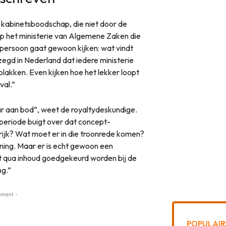
 kabinetsboodschap, die niet door de
op het ministerie van Algemene Zaken die
 persoon gaat gewoon kijken: wat vindt
zegd in Nederland dat iedere ministerie
 plakken. Even kijken hoe het lekker loopt
val.”
aar aan bod”, weet de royaltydeskundige.
rperiode buigt over dat concept-
grijk? Wat moet er in die troonrede komen?
oning. Maar er is echt gewoon een
t qua inhoud goedgekeurd worden bij de
ng.”
ement -
POPULAIR