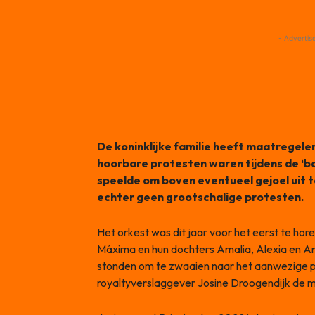
- Advertis
De koninklijke familie heeft maatregel
hoorbare protesten waren tijdens de ‘ba
speelde om boven eventueel gejoel uit 
echter geen grootschalige protesten.
Het orkest was dit jaar voor het eerst te hor
Máxima en hun dochters Amalia, Alexia en Ar
stonden om te zwaaien naar het aanwezige pub
royaltyverslaggever Josine Droogendijk de m