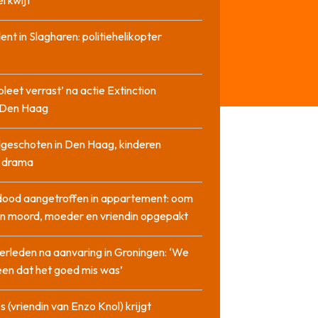
l kwijt
dent in Slagharen: politiehelikopter
pleet verrast’ na actie Extinction
n Den Haag
geschoten in Den Haag, kinderen
n drama
dood aangetroffen in appartement: oom
n moord, moeder en vriendin opgepakt
erleden na aanvaring in Groningen: ‘We
en dat het goed mis was’
 (vriendin van Enzo Knol) krijgt