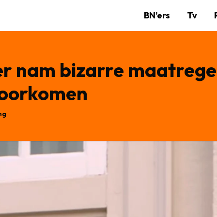
BN’ers
Tv
r nam bizarre maatrege
voorkomen
ng