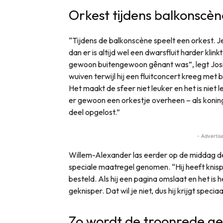
Orkest tijdens balkonscèn
“Tijdens de balkonscène speelt een orkest. J
dan er is altijd wel een dwarsfluit harder kli
gewoon buitengewoon gênant was”, legt Josin
wuiven terwijl hij een fluitconcert kreeg met
Het maakt de sfeer niet leuker en het is niet l
er gewoon een orkestje overheen – als koning 
deel opgelost.”
- Advertis
Willem-Alexander las eerder op de middag de
speciale maatregel genomen. “Hij heeft knispe
besteld. Als hij een pagina omslaat en het is h
geknisper. Dat wil je niet, dus hij krijgt speciaa
Zo wordt de troonrede g