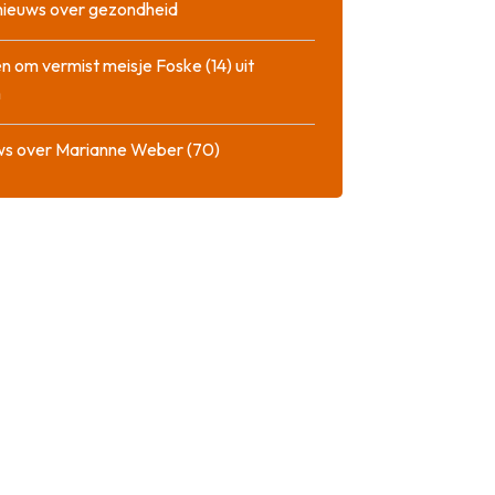
nieuws over gezondheid
n om vermist meisje Foske (14) uit
m
ws over Marianne Weber (70)