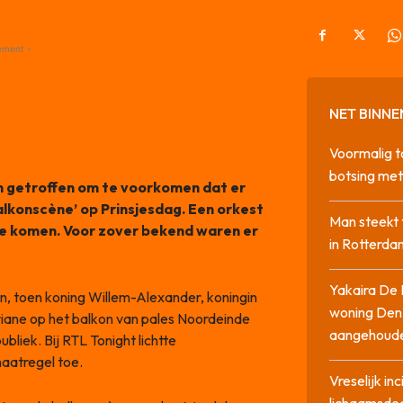
ement -
NET BINNE
Voormalig t
botsing me
en getroffen om te voorkomen dat er
lkonscène’ op Prinsjesdag. Een orkest
Man steekt 
te komen. Voor zover bekend waren er
in Rotterda
Yakaira De 
en, toen koning Willem-Alexander, koningin
woning Den
iane op het balkon van pales Noordeinde
aangehoud
liek. Bij RTL Tonight lichtte
aatregel toe.
Vreselijk in