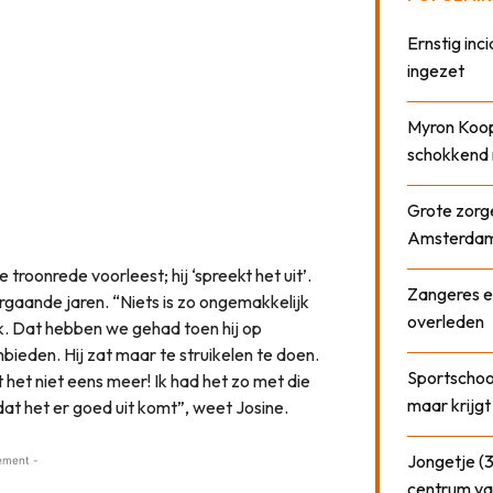
Ernstig inci
ingezet
Myron Koops
schokkend 
Grote zorge
Amsterda
 troonrede voorleest; hij ‘spreekt het uit’.
Zangeres e
rgaande jaren. “Niets is zo ongemakkelijk
overleden
ijk. Dat hebben we gehad toen hij op
ieden. Hij zat maar te struikelen te doen.
Sportschool
t het niet eens meer! Ik had het zo met die
maar krijgt
dat het er goed uit komt”, weet Josine.
Jongetje (3
ement -
centrum va