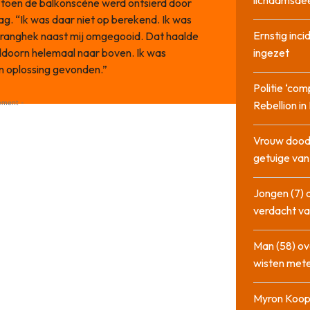
lichaamsdee
, toen de balkonscène werd ontsierd door
g. “Ik was daar niet op berekend. Ik was
Ernstig inci
dranghek naast mij omgegooid. Dat haalde
eldoorn helemaal naar boven. Ik was
ingezet
n oplossing gevonden.”
Politie ‘com
ement -
Rebellion i
Vrouw dood
getuige va
Jongen (7) 
verdacht va
Man (58) ov
wisten mete
Myron Koops