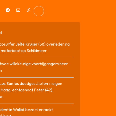
N
opsurfer Jelte Kruijer (58) overleden na
t motorboot op Schildmeer
twee willekeurige voorbijgangers neer
m
Los Santos doodgeschoten in eigen
 Haag, echtgenoot Peter (42)
en
cident in Walibi: bezoeker raakt