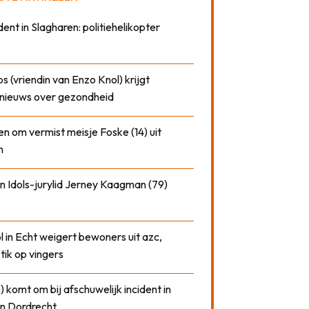
dent in Slagharen: politiehelikopter
 (vriendin van Enzo Knol) krijgt
nieuws over gezondheid
n om vermist meisje Foske (14) uit
m
n Idols-jurylid Jerney Kaagman (79)
 in Echt weigert bewoners uit azc,
 tik op vingers
) komt om bij afschuwelijk incident in
n Dordrecht