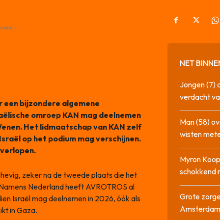
ement -
NET BINNE
Jongen (7) 
verdacht va
r een bijzondere algemene
Israëlische omroep KAN mag deelnemen
Man (58) ov
 Wenen. Het lidmaatschap van KAN zelf
wisten mete
 Israël op het podium mag verschijnen.
 verlopen.
Myron Koops
schokkend 
hevig, zeker na de tweede plaats die het
25. Namens Nederland heeft AVROTROS al
Grote zorge
dien Israël mag deelnemen in 2026, óók als
Amsterda
ikt in Gaza.