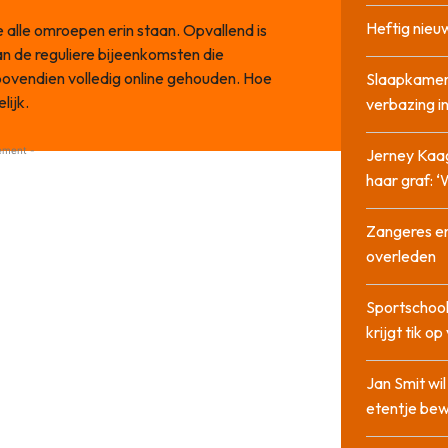
Heftig nieu
 alle omroepen erin staan. Opvallend is
an de reguliere bijeenkomsten die
 bovendien volledig online gehouden. Hoe
Slaapkamer
lijk.
verbazing 
ement -
Jerney Kaa
haar graf: 
Zangeres en
overleden
Sportschool
krijgt tik op
Jan Smit wi
etentje bew