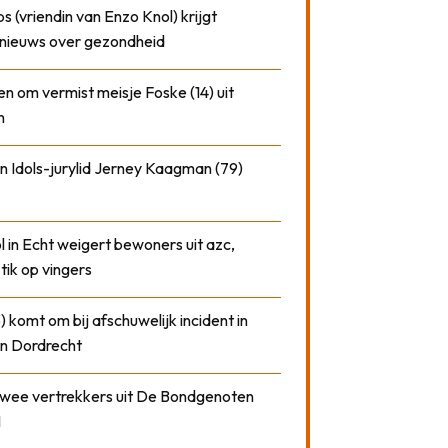
 (vriendin van Enzo Knol) krijgt
nieuws over gezondheid
n om vermist meisje Foske (14) uit
m
n Idols-jurylid Jerney Kaagman (79)
 in Echt weigert bewoners uit azc,
 tik op vingers
) komt om bij afschuwelijk incident in
n Dordrecht
 twee vertrekkers uit De Bondgenoten
1