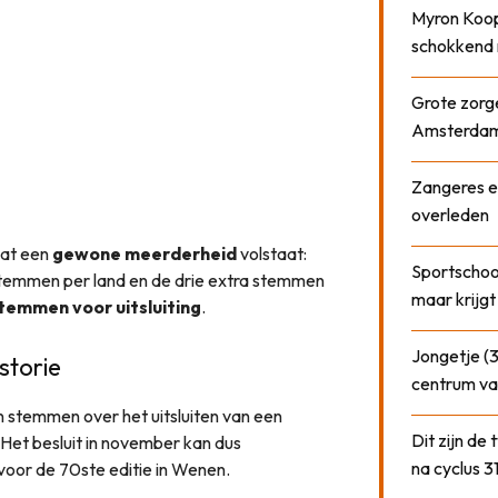
Myron Koops
schokkend 
Grote zorge
Amsterda
Zangeres e
overleden
dat een
gewone meerderheid
volstaat:
Sportschool
 stemmen per land en de drie extra stemmen
maar krijgt
temmen voor uitsluiting
.
Jongetje (3
storie
centrum va
stemmen over het uitsluiten van een
Dit zijn de
 Het besluit in november kan dus
na cyclus 3
voor de 70ste editie in Wenen.