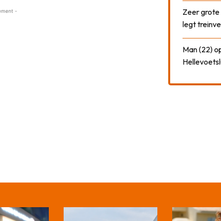
Zeer grote
ement -
legt treinve
Man (22) op
Hellevoetsl