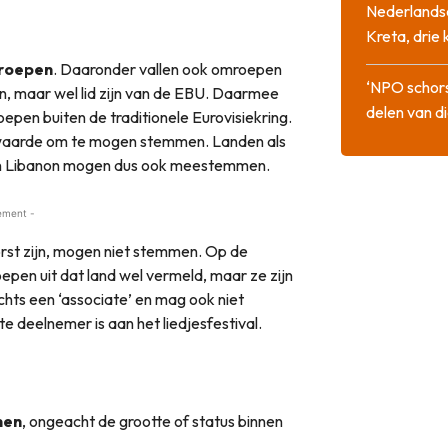
Nederlandse
Kreta, drie
roepen
. Daaronder vallen ook omroepen
‘NPO schor
en, maar wel lid zijn van de EBU. Daarmee
delen van di
epen buiten de traditionele Eurovisiekring.
rwaarde om te mogen stemmen. Landen als
ë en Libanon mogen dus ook meestemmen.
ement -
orst zijn, mogen niet stemmen. Op de
pen uit dat land wel vermeld, maar ze zijn
chts een ‘associate’ en mag ook niet
 deelnemer is aan het liedjesfestival.
men
, ongeacht de grootte of status binnen