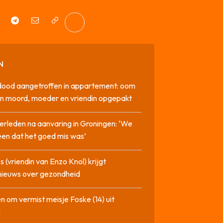
N
dood aangetroffen in appartement: oom
n moord, moeder en vriendin opgepakt
erleden na aanvaring in Groningen: ‘We
en dat het goed mis was’
 (vriendin van Enzo Knol) krijgt
nieuws over gezondheid
n om vermist meisje Foske (14) uit
m