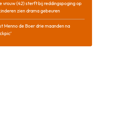
 vrouw (42) sterft bij reddingspoging op
 kinderen zien drama gebeuren
st Menno de Boer drie maanden na
ckpic’