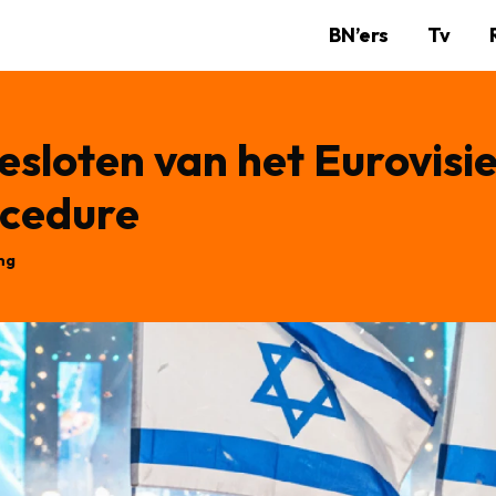
BN’ers
Tv
esloten van het Eurovisi
ocedure
ng