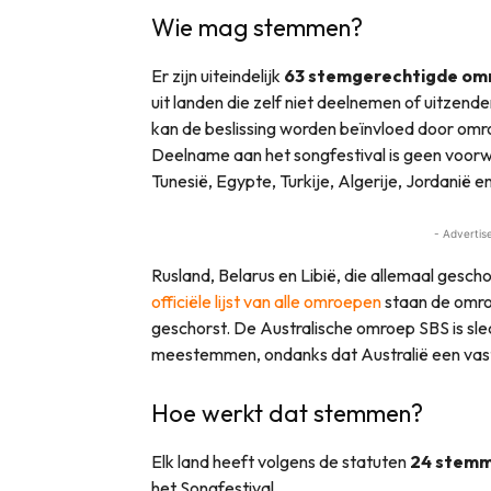
Wie mag stemmen?
Er zijn uiteindelijk
63 stemgerechtigde om
uit landen die zelf niet deelnemen of uitzend
kan de beslissing worden beïnvloed door omro
Deelname aan het songfestival is geen voo
Tunesië, Egypte, Turkije, Algerije, Jordani
- Advertis
Rusland, Belarus en Libië, die allemaal gesch
officiële lijst van alle omroepen
staan de omroe
geschorst. De Australische omroep SBS is sle
meestemmen, ondanks dat Australië een vaste
Hoe werkt dat stemmen?
Elk land heeft volgens de statuten
24 stem
het Songfestival.