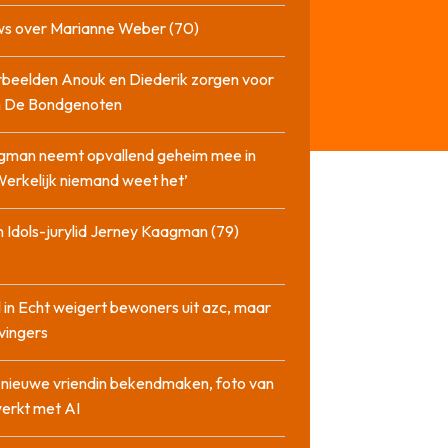
ws over Marianne Weber (70)
beelden Anouk en Diederik zorgen voor
in De Bondgenoten
gman neemt opvallend geheim mee in
‘Werkelijk niemand weet het’
 Idols-jurylid Jerney Kaagman (79)
 in Echt weigert bewoners uit azc, maar
 vingers
l nieuwe vriendin bekendmaken, foto van
erkt met AI