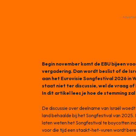
- Advertis
Begin november komt de EBU bijeen voo
vergadering. Dan wordt beslist of de 
aan het Eurovisie Songfestival 2026 in
staat niet ter discussie, wel de vraag of
In dit artikel lees je hoe de stemming zal
De discussie over deelname van Israël woedt 
land behaalde bij het Songfestival van 20
laten weten het Songfestival te boycotten in
voor die tijd een staakt-het-vuren wordt bere