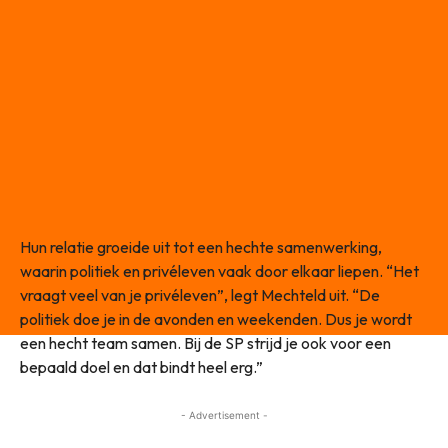
Hun relatie groeide uit tot een hechte samenwerking,
waarin politiek en privéleven vaak door elkaar liepen. “Het
vraagt veel van je privéleven”, legt Mechteld uit. “De
politiek doe je in de avonden en weekenden. Dus je wordt
een hecht team samen. Bij de SP strijd je ook voor een
bepaald doel en dat bindt heel erg.”
- Advertisement -