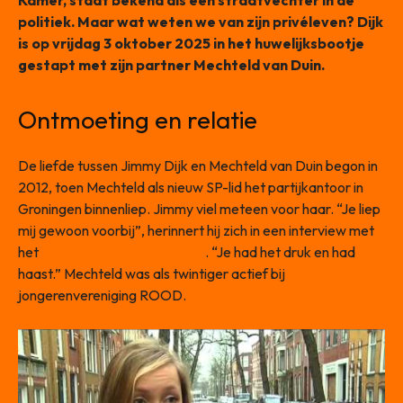
Kamer, staat bekend als een straatvechter in de
politiek. Maar wat weten we van zijn privéleven? Dijk
is op vrijdag 3 oktober 2025 in het huwelijksbootje
gestapt met zijn partner Mechteld van Duin.
Ontmoeting en relatie
De liefde tussen Jimmy Dijk en Mechteld van Duin begon in
2012, toen Mechteld als nieuw SP-lid het partijkantoor in
Groningen binnenliep. Jimmy viel meteen voor haar. “Je liep
mij gewoon voorbij”, herinnert hij zich in een interview met
het
Dagblad van het Noorden
. “Je had het druk en had
haast.” Mechteld was als twintiger actief bij
jongerenvereniging ROOD.