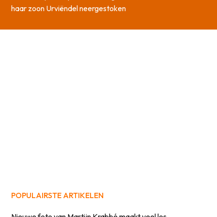
haar zoon Urviëndel neergestoken
POPULAIRSTE ARTIKELEN
Nieuwe foto van Martijn Krabbé maakt veel los