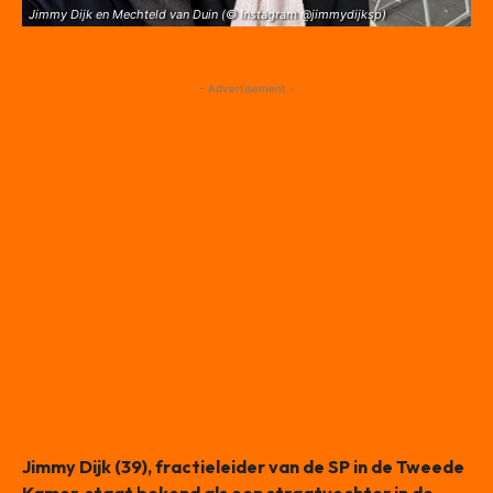
Jimmy Dijk en Mechteld van Duin (© Instagram @jimmydijksp)
- Advertisement -
Jimmy Dijk (39), fractieleider van de SP in de Tweede