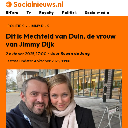
Socialnieuws.nl
BN’ers
Tv
Royalty
Politiek
Social media
POLITIEK
JIMMY DIJK
Dit is Mechteld van Duin, de vrouw
van Jimmy Dijk
• door
Ruben de Jong
2 oktober 2025, 17:00
Laatste update:
4 oktober 2025, 11:06